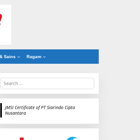
& Sains
Ragam
S
e
a
r
c
JMSI Certificate of PT Siarindo Cipta
h
Nusantara
f
o
r
: