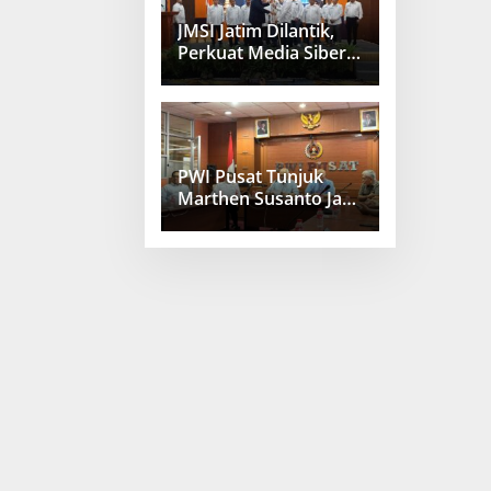
JMSI Jatim Dilantik,
Perkuat Media Siber
Berkualitas
PWI Pusat Tunjuk
Marthen Susanto Jadi
Sekjen Baru