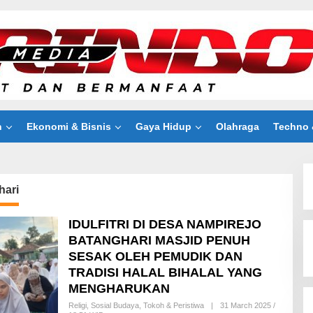
n
Ekonomi & Bisnis
Gaya Hidup
Olahraga
Techno 
hari
IDULFITRI DI DESA NAMPIREJO
BATANGHARI MASJID PENUH
SESAK OLEH PEMUDIK DAN
TRADISI HALAL BIHALAL YANG
MENGHARUKAN
Religi
,
Sosial Budaya
,
Tokoh & Peristiwa
|
31 March 2025 /