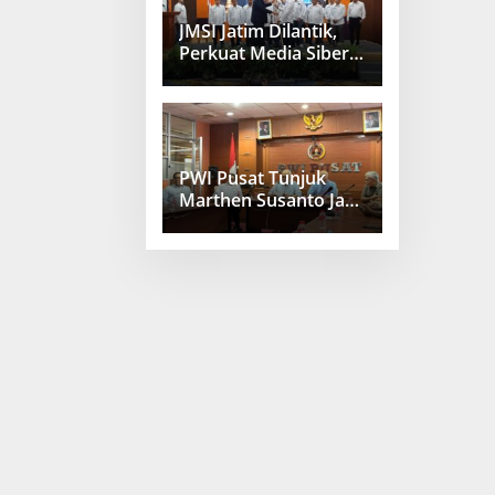
JMSI Jatim Dilantik,
Perkuat Media Siber
Berkualitas
PWI Pusat Tunjuk
Marthen Susanto Jadi
Sekjen Baru