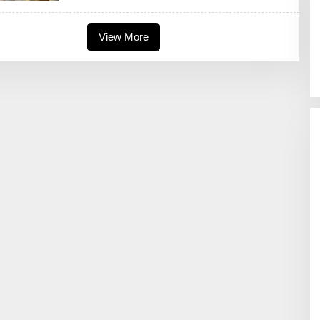
S
A
J
I
View More
D
A
H