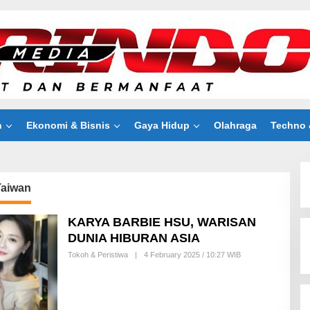
n
Ekonomi & Bisnis
Gaya Hidup
Olahraga
Techno 
Taiwan
KARYA BARBIE HSU, WARISAN
DUNIA HIBURAN ASIA
Tokoh & Peristiwa
|
4 February 2025 / 10:27 WIB
B
Y
H
A
N
A