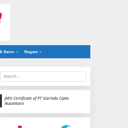
& Sains
Ragam
S
e
a
r
c
JMSI Certificate of PT Siarindo Cipta
h
Nusantara
f
o
r
: