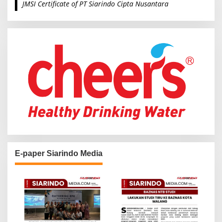
JMSI Certificate of PT Siarindo Cipta Nusantara
h
f
o
r
:
E-paper Siarindo Media