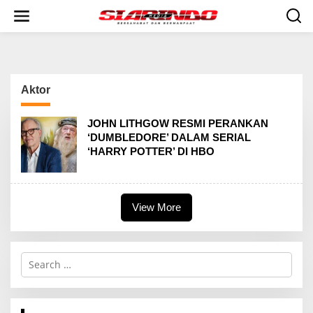
S
k
i
p
t
o
c
Aktor
o
n
t
JOHN LITHGOW RESMI PERANKAN
e
‘DUMBLEDORE’ DALAM SERIAL
n
‘HARRY POTTER’ DI HBO
t
View More
S
e
a
r
c