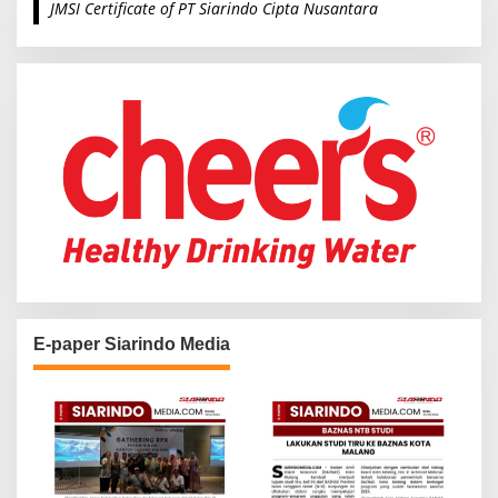
JMSI Certificate of PT Siarindo Cipta Nusantara
h
f
o
r
:
E-paper Siarindo Media