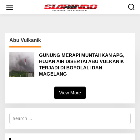
S
k
i
p
t
o
c
Abu Vulkanik
o
n
t
GUNUNG MERAPI MUNTAHKAN APG,
e
HUJAN AIR DISERTAI ABU VULKANIK
n
TERJADI DI BOYOLALI DAN
t
MAGELANG
View More
S
e
a
r
c