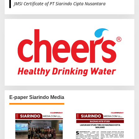
JMSI Certificate of PT Siarindo Cipta Nusantara
h
f
o
r
:
E-paper Siarindo Media