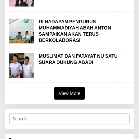
DI HADAPAN PENGURUS
MUHAMMADIYAH ABAH ANTON
SAMPAIKAN AKAN TERUS
BERKOLABORASI
MUSLIMAT DAN FATAYAT NU SATU
SUARA DUKUNG ABADI
View More
S
e
a
r
c