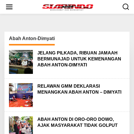
S
k
i
p
t
o
c
Abah Anton-Dimyati
o
n
t
JELANG PILKADA, RIBUAN JAMAAH
e
BERMUNAJAD UNTUK KEMENANGAN
n
ABAH ANTON-DIMYATI
t
RELAWAN GMM DEKLARASI
MENANGKAN ABAH ANTON – DIMYATI
ABAH ANTON DI ORO-ORO DOWO,
AJAK MASYARAKAT TIDAK GOLPUT