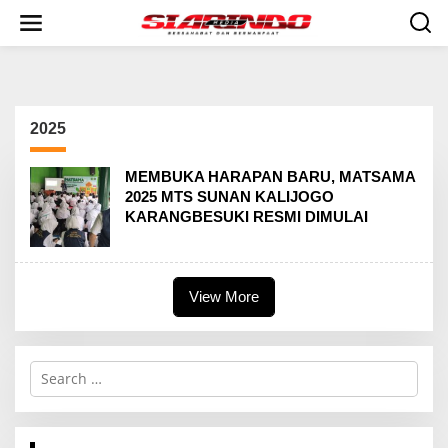
S
k
i
p
t
o
c
2025
o
n
t
MEMBUKA HARAPAN BARU, MATSAMA
e
2025 MTS SUNAN KALIJOGO
n
KARANGBESUKI RESMI DIMULAI
t
View More
S
e
a
r
c