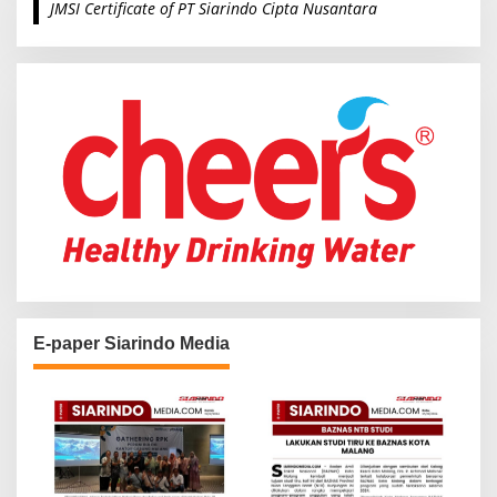
JMSI Certificate of PT Siarindo Cipta Nusantara
h
f
o
r
:
E-paper Siarindo Media