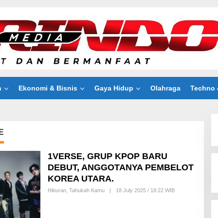
n
Ekonomi & Bisnis
Gaya Hidup
Olahraga
Techno 
E
1VERSE, GRUP KPOP BARU
DEBUT, ANGGOTANYA PEMBELOT
KOREA UTARA.
Hiburan
,
Tahukah Kamu
|
18 July 2025 / 18:22 WIB
B
Y
A
I
N