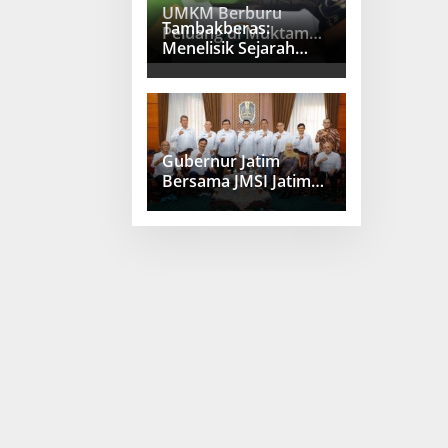
UMKM Berburu
Tambakberas:
Peluang di Muktamar
Menelisik Sejarah
NU Tambakberas
Memetik Uswah
Gubernur Jatim
Bersama JMSI Jatim
Bahas Penguatan
Media Berkualitas