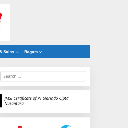
& Sains
Ragam
S
e
a
r
c
JMSI Certificate of PT Siarindo Cipta
h
Nusantara
f
o
r
: