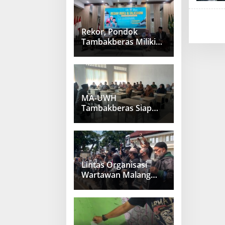
Rekor, Pondok
Tambakberas Miliki
41 Guru Besar
MA-UWH
Tambakberas Siap
Sambut Muktamirin
Muktamar NU
Lintas Organisasi
Wartawan Malang
Raya Gelar Aksi
Protes “Kami Bukan
Londo Ireng”