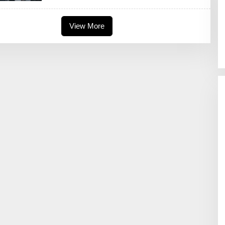
U
N
M
View More
U
S
L
I
H
A
T
U
N
N
A
J
I
B
A
H
R
O
Z
I