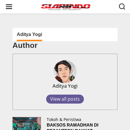
S
k
i
p
t
o
c
Aditya Yogi
o
Author
n
t
e
n
t
Aditya Yogi
View all posts
Tokoh & Peristiwa
BAKSOS RAMADHAN DI