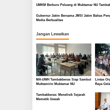
g
UMKM Berburu Peluang di Muktamar NU Tamba
a
Gubernur Jatim Bersama JMSI Jatim Bahas Pen
t
Media Berkualitas
i
o
Jangan Lewatkan
n
MA-UWH Tambakberas Siap Sambut
Lintas Or
Muktamirin Muktamar NU
Raya Gela
Bukan Lo
Tambakberas: Menelisik Sejarah
Memetik Uswah