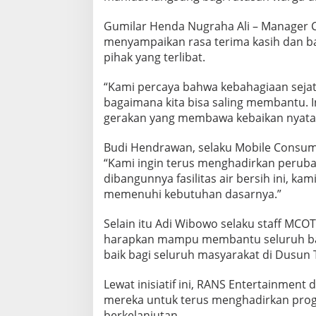
R
I
Gumilar Henda Nugraha Ali – Manager 
B
menyampaikan rasa terima kasih dan 
U
pihak yang terlibat.
S
I
“Kami percaya bahwa kebahagiaan sejati
B
E
bagaimana kita bisa saling membantu. 
R
gerakan yang membawa kebaikan nyata d
S
A
Budi Hendrawan, selaku Mobile Consum
M
“Kami ingin terus menghadirkan perub
A
M
dibangunnya fasilitas air bersih ini, k
A
memenuhi kebutuhan dasarnya.”
S
Y
Selain itu Adi Wibowo selaku staff MCO
A
harapkan mampu membantu seluruh bag
R
A
baik bagi seluruh masyarakat di Dusun
K
A
Lewat inisiatif ini, RANS Entertainme
T
mereka untuk terus menghadirkan pro
D
berkelanjutan.
I