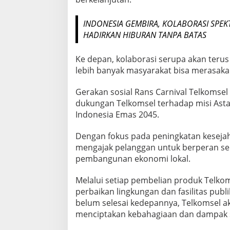
B
A
INDONESIA GEMBIRA, KOLABORASI SPE
T
HADIRKAN HIBURAN TANPA BATAS
U
,
M
Ke depan, kolaborasi serupa akan terus 
A
lebih banyak masyarakat bisa merasak
L
A
Gerakan sosial Rans Carnival Telkomse
N
G
dukungan Telkomsel terhadap misi Asta 
Indonesia Emas 2045.
Dengan fokus pada peningkatan kesejahte
mengajak pelanggan untuk berperan se
pembangunan ekonomi lokal.
Melalui setiap pembelian produk Telko
perbaikan lingkungan dan fasilitas publi
belum selesai kedepannya, Telkomsel 
menciptakan kebahagiaan dan dampak so