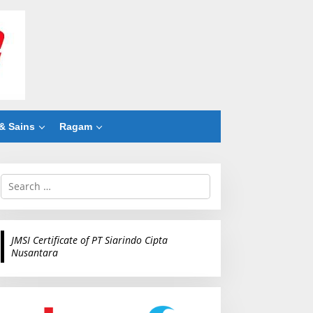
& Sains
Ragam
S
e
a
r
c
JMSI Certificate of PT Siarindo Cipta
h
Nusantara
f
o
r
: