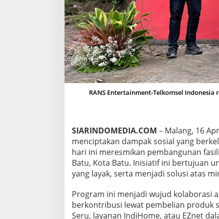
I
A
G
E
M
B
I
R
A
R
RANS Entertainment-Telkomsel Indonesia r
E
S
M
I
K
SIARINDOMEDIA.COM
– Malang, 16 Apr
A
menciptakan dampak sosial yang berke
N
hari ini meresmikan pembangunan fasili
P
Batu, Kota Batu. Inisiatif ini bertuju
E
M
yang layak, serta menjadi solusi atas mi
B
A
Program ini menjadi wujud kolaborasi a
N
berkontribusi lewat pembelian produk s
G
Seru, layanan IndiHome, atau EZnet da
U