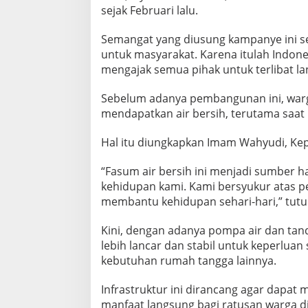
N
sejak Februari lalu.
A
N
Semangat yang diusung kampanye ini s
F
untuk masyarakat. Karena itulah Indone
A
mengajak semua pihak untuk terlibat 
S
I
L
Sebelum adanya pembangunan ini, warg
I
mendapatkan air bersih, terutama saa
T
A
Hal itu diungkapkan Imam Wahyudi, Ke
S
U
M
“Fasum air bersih ini menjadi sumber h
U
kehidupan kami. Kami bersyukur atas pe
M
membantu kehidupan sehari-hari,” tutu
H
A
Kini, dengan adanya pompa air dan tand
S
I
lebih lancar dan stabil untuk keperluan
L
kebutuhan rumah tangga lainnya.
K
O
Infrastruktur ini dirancang agar dapa
N
manfaat langsung bagi ratusan warga di
T