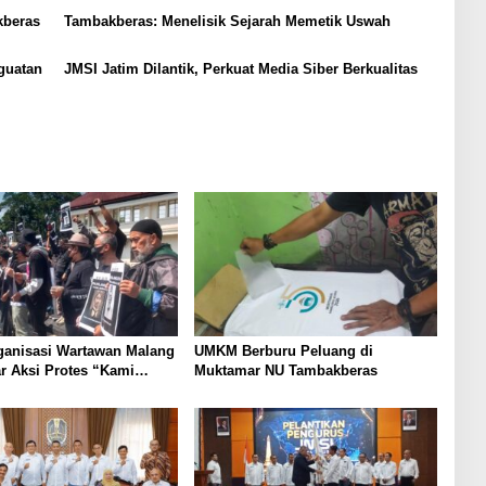
kberas
Tambakberas: Menelisik Sejarah Memetik Uswah
guatan
JMSI Jatim Dilantik, Perkuat Media Siber Berkualitas
ganisasi Wartawan Malang
UMKM Berburu Peluang di
r Aksi Protes “Kami
Muktamar NU Tambakberas
ndo Ireng”