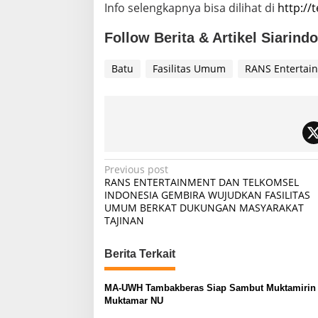
Info selengkapnya bisa dilihat di
http:/
Follow Berita & Artikel Siarind
Batu
Fasilitas Umum
RANS Entertai
P
Previous post
RANS ENTERTAINMENT DAN TELKOMSEL
o
INDONESIA GEMBIRA WUJUDKAN FASILITAS
UMUM BERKAT DUKUNGAN MASYARAKAT
s
TAJINAN
t
n
Berita Terkait
a
v
MA-UWH Tambakberas Siap Sambut Muktamirin
Muktamar NU
i