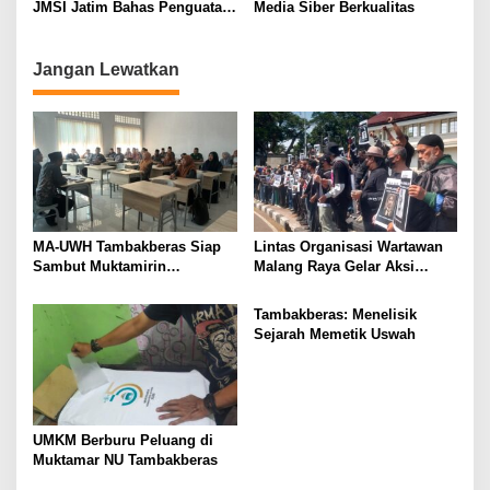
JMSI Jatim Bahas Penguatan
Media Siber Berkualitas
o
Media Berkualitas
n
Jangan Lewatkan
MA-UWH Tambakberas Siap
Lintas Organisasi Wartawan
Sambut Muktamirin
Malang Raya Gelar Aksi
Muktamar NU
Protes “Kami Bukan Londo
Ireng”
Tambakberas: Menelisik
Sejarah Memetik Uswah
UMKM Berburu Peluang di
Muktamar NU Tambakberas