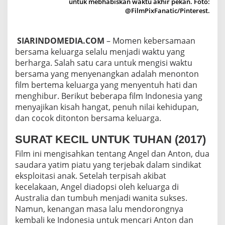
untuk mebhabiskan waktu akhir pekan. Foto:
O
@FilmPixFanatic/Pinterest.
N
T
O
SIARINDOMEDIA.COM
– Momen kebersamaan
N
bersama keluarga selalu menjadi waktu yang
B
E
berharga. Salah satu cara untuk mengisi waktu
R
bersama yang menyenangkan adalah menonton
S
film bertema keluarga yang menyentuh hati dan
A
menghibur. Berikut beberapa film Indonesia yang
M
A
menyajikan kisah hangat, penuh nilai kehidupan,
K
dan cocok ditonton bersama keluarga.
E
L
SURAT KECIL UNTUK TUHAN (2017)
U
A
Film ini mengisahkan tentang Angel dan Anton, dua
R
saudara yatim piatu yang terjebak dalam sindikat
G
eksploitasi anak. Setelah terpisah akibat
A
kecelakaan, Angel diadopsi oleh keluarga di
D
I
Australia dan tumbuh menjadi wanita sukses.
A
Namun, kenangan masa lalu mendorongnya
K
kembali ke Indonesia untuk mencari Anton dan
H