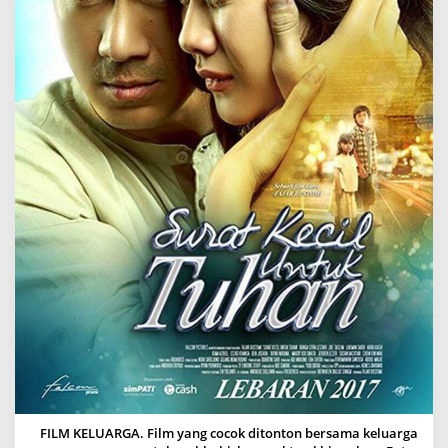
A
R
G
A
I
N
D
O
N
E
S
I
A
Y
A
N
G
C
O
C
O
K
D
I
FILM KELUARGA. Film yang cocok ditonton bersama keluarga
T