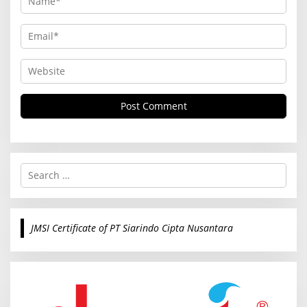
S
e
a
r
c
JMSI Certificate of PT Siarindo Cipta Nusantara
h
f
o
r
: