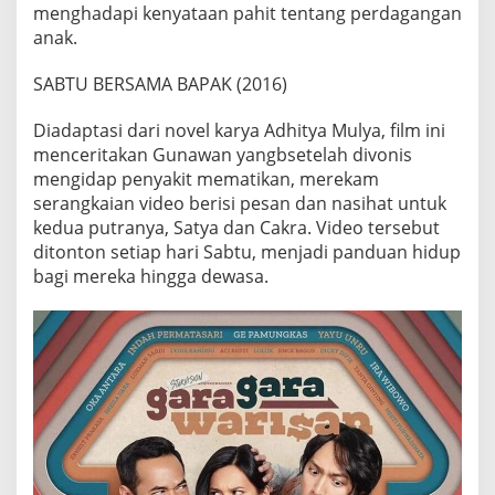
menghadapi kenyataan pahit tentang perdagangan
I
R
anak.
P
E
SABTU BERSAMA BAPAK (2016)
K
A
Diadaptasi dari novel karya Adhitya Mulya, film ini
N
menceritakan Gunawan yangbsetelah divonis
mengidap penyakit mematikan, merekam
serangkaian video berisi pesan dan nasihat untuk
kedua putranya, Satya dan Cakra. Video tersebut
ditonton setiap hari Sabtu, menjadi panduan hidup
bagi mereka hingga dewasa.