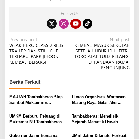
Follow Us
P
Previous post
Next post
WEAK HERO CLASS 2 RILIS
KEMBALI MASUK SEKOLAH
o
TRAILER DAN STILL CUT
SETELAH LIBUR IDUL FITRI,
TERBARU, PARK JIHOON
TOKO ALAT TULIS PELANGI
s
KEMBALI BERAKSI
DI PANDAAN RAMAI
t
PENGUNJUNG
n
Berita Terkait
a
v
MA-UWH Tambakberas Siap
Lintas Organisasi Wartawan
i
Sambut Muktamirin
Malang Raya Gelar Aksi
Muktamar NU
Protes “Kami Bukan Londo
g
Ireng”
UMKM Berburu Peluang di
Tambakberas: Menelisik
a
Muktamar NU Tambakberas
Sejarah Memetik Uswah
t
i
Gubernur Jatim Bersama
JMSI Jatim Dilantik, Perkuat