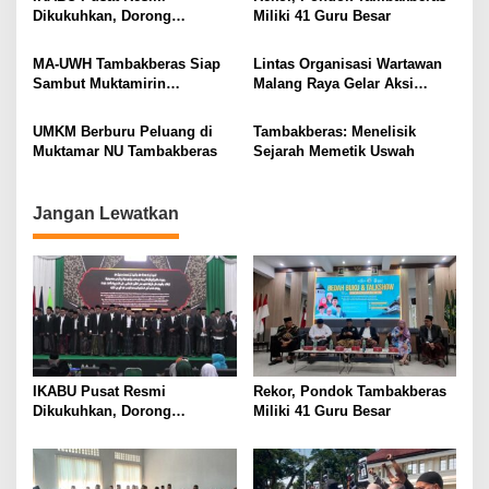
i
Dikukuhkan, Dorong
Miliki 41 Guru Besar
Kemandirian Ekonomi
g
Alumni
MA-UWH Tambakberas Siap
Lintas Organisasi Wartawan
a
Sambut Muktamirin
Malang Raya Gelar Aksi
t
Muktamar NU
Protes “Kami Bukan Londo
Ireng”
i
UMKM Berburu Peluang di
Tambakberas: Menelisik
Muktamar NU Tambakberas
Sejarah Memetik Uswah
o
n
Jangan Lewatkan
IKABU Pusat Resmi
Rekor, Pondok Tambakberas
Dikukuhkan, Dorong
Miliki 41 Guru Besar
Kemandirian Ekonomi
Alumni