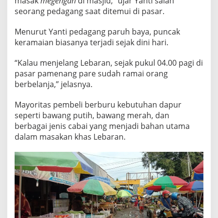
masak
megengan
di masjid,” ujar Yanti salah
O
seorang pedagang saat ditemui di pasar.
K
O
Menurut Yanti pedagang paruh baya, puncak
K
M
keramaian biasanya terjadi sejak dini hari.
E
L
“Kalau menjelang Lebaran, sejak pukul 04.00 pagi di
O
pasar pamenang pare sudah ramai orang
N
berbelanja,” jelasnya.
J
A
K
Mayoritas pembeli berburu kebutuhan dapur
M
seperti bawang putih, bawang merah, dan
E
berbagai jenis cabai yang menjadi bahan utama
N
dalam masakan khas Lebaran.
J
E
L
A
N
G
L
E
B
A