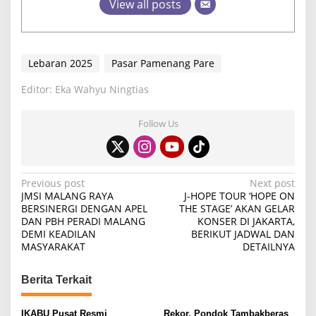
View all posts
Lebaran 2025
Pasar Pamenang Pare
Editor: Eka Wahyu Ningtias
Follow Us
P
Previous post
Next post
JMSI MALANG RAYA
J-HOPE TOUR ‘HOPE ON
o
BERSINERGI DENGAN APEL
THE STAGE’ AKAN GELAR
DAN PBH PERADI MALANG
KONSER DI JAKARTA,
s
DEMI KEADILAN
BERIKUT JADWAL DAN
t
MASYARAKAT
DETAILNYA
n
Berita Terkait
a
v
IKABU Pusat Resmi
Rekor, Pondok Tambakberas