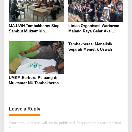
MA-UWH Tambakberas Siap
Lintas Organisasi Wartawan
Sambut Muktamirin
Malang Raya Gelar Aksi
Muktamar NU
Protes “Kami Bukan Londo
Ireng”
Tambakberas: Menelisik
Sejarah Memetik Uswah
UMKM Berburu Peluang di
Muktamar NU Tambakberas
Leave a Reply
Your email address will not be published.
Required fields are marked
*