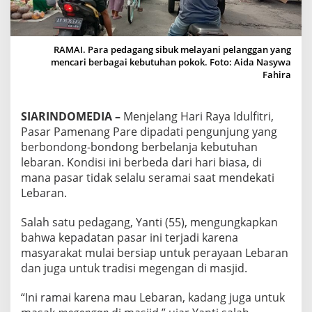
P
A
D
A
RAMAI. Para pedagang sibuk melayani pelanggan yang
T
mencari berbagai kebutuhan pokok. Foto: Aida Nasywa
I
Fahira
P
E
M
SIARINDOMEDIA –
Menjelang Hari Raya Idulfitri,
B
Pasar Pamenang Pare dipadati pengunjung yang
E
L
berbondong-bondong berbelanja kebutuhan
I
lebaran. Kondisi ini berbeda dari hari biasa, di
,
mana pasar tidak selalu seramai saat mendekati
H
Lebaran.
A
R
G
Salah satu pedagang, Yanti (55), mengungkapkan
A
bahwa kepadatan pasar ini terjadi karena
B
masyarakat mulai bersiap untuk perayaan Lebaran
A
dan juga untuk tradisi megengan di masjid.
H
A
N
“Ini ramai karena mau Lebaran, kadang juga untuk
P