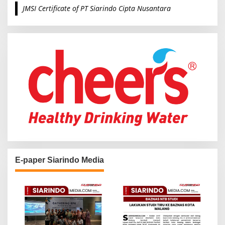
c
JMSI Certificate of PT Siarindo Cipta Nusantara
h
f
o
r
:
E-paper Siarindo Media