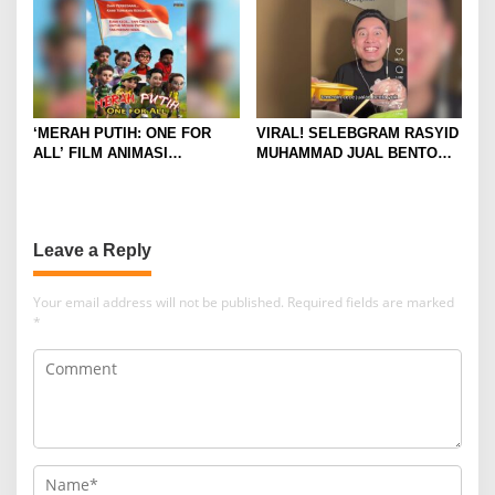
PENASARAN
NONTON
‘MERAH PUTIH: ONE FOR
VIRAL! SELEBGRAM RASYID
ALL’ FILM ANIMASI
MUHAMMAD JUAL BENTO
BERTEMA KEBANGSAAN
“ALA CECE” ISI MINIMALIS,
DIKRITIK BANYAK NETIZEN
HASILNYA UNTUK SEDEKAH
Leave a Reply
Your email address will not be published.
Required fields are marked
*