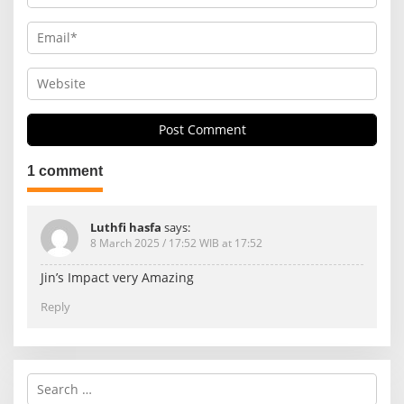
1 comment
Luthfi hasfa
says:
8 March 2025 / 17:52 WIB at 17:52
Jin’s Impact very Amazing
Reply
S
e