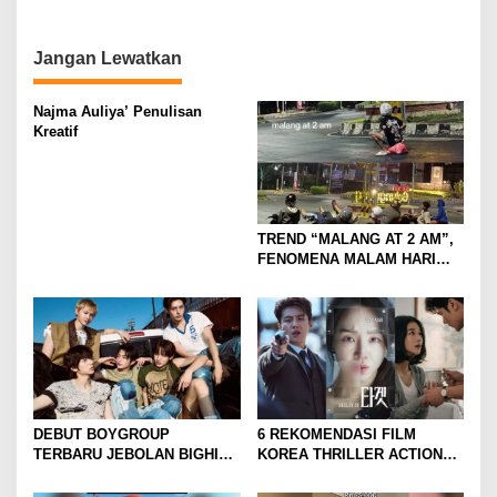
BERTEMA KEBANGSAAN
“ALA CECE” ISI MINIMALIS,
o
DIKRITIK BANYAK NETIZEN
HASILNYA UNTUK SEDEKAH
n
Jangan Lewatkan
Najma Auliya’ Penulisan
Kreatif
TREND “MALANG AT 2 AM”,
FENOMENA MALAM HARI
KOTA MALANG DI
KALANGAN ANAK MUDA
DEBUT BOYGROUP
6 REKOMENDASI FILM
TERBARU JEBOLAN BIGHIT,
KOREA THRILLER ACTION
CORTIS BANJIR
YANG BIKIN TEGANG DAN
ANTUSIASME DAN RASA
GREGET SEPANJANG