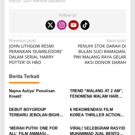
Editor: Lusi Rahma Sasabila
Follow Us
P
Previous post
Next post
JOHN LITHGOW RESMI
PENUHI STOK DARAH DI
o
PERANKAN ‘DUMBLEDORE’
BULAN SUCI RAMADAN,
DALAM SERIAL ‘HARRY
PWI MALANG RAYA GELAR
s
POTTER’ DI HBO
AKSI DONOR DARAH
t
n
Berita Terkait
a
v
Najma Auliya’ Penulisan
TREND “MALANG AT 2 AM”,
Kreatif
FENOMENA MALAM HARI
i
KOTA MALANG DI
KALANGAN ANAK MUDA
g
DEBUT BOYGROUP
6 REKOMENDASI FILM
TERBARU JEBOLAN BIGHIT,
KOREA THRILLER ACTION
a
CORTIS BANJIR
YANG BIKIN TEGANG DAN
t
ANTUSIASME DAN RASA
GREGET SEPANJANG
‘MERAH PUTIH: ONE FOR
VIRAL! SELEBGRAM RASYID
PENASARAN
NONTON
i
ALL’ FILM ANIMASI
MUHAMMAD JUAL BENTO