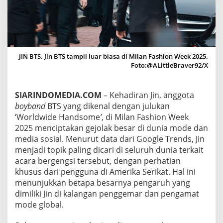
A
T
D
I
G
O
JIN BTS. Jin BTS tampil luar biasa di Milan Fashion Week 2025.
O
Foto:@ALittleBraver92/X
G
L
E
T
SIARINDOMEDIA.COM
– Kehadiran Jin, anggota
R
boyband
BTS yang dikenal dengan julukan
E
‘Worldwide Handsome
’
, di Milan Fashion Week
N
2025 menciptakan gejolak besar di dunia mode dan
D
media sosial. Menurut data dari Google Trends, Jin
S
S
menjadi topik paling dicari di seluruh dunia terkait
E
acara bergengsi tersebut, dengan perhatian
L
khusus dari pengguna di Amerika Serikat. Hal ini
A
menunjukkan betapa besarnya pengaruh yang
M
A
dimiliki Jin di kalangan penggemar dan pengamat
M
mode global.
I
L