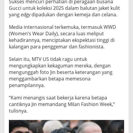
Sukses mencuri perhatian di peragaan busana
A
Gucci untuk koleksi 2025 dalam balutan jaket kulit
N
F
yang
edgy
dipadukan dengan kemeja dan celana.
A
S
Media internasional terkemuka, termasuk WWD
H
(Women’s Wear Daily), secara luas meliput
I
kehadirannya, menciptakan ekspektasi tinggi di
O
N
kalangan para penggemar dan fashionista.
W
E
Selain itu, MTV US tidak ragu untuk
E
mengungkapkan kekaguman mereka, dengan
K
mengunggah foto Jin beserta keterangan yang
2
0
menggambarkan betapa memesona
2
penampilannya.
5
“Kami menangis saat bekerja karena betapa
cantiknya Jin memandang Milan Fashion Week,”
tulisnya.