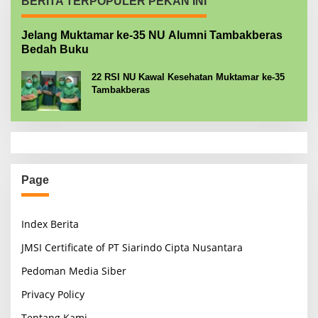
BERITA TERPOPULER PEKAN INI
Jelang Muktamar ke-35 NU Alumni Tambakberas
Bedah Buku
22 RSI NU Kawal Kesehatan Muktamar ke-35
Tambakberas
Page
Index Berita
JMSI Certificate of PT Siarindo Cipta Nusantara
Pedoman Media Siber
Privacy Policy
Tentang Kami