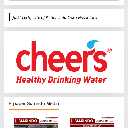
a
r
c
JMSI Certificate of PT Siarindo Cipta Nusantara
h
f
o
r
:
E-paper Siarindo Media