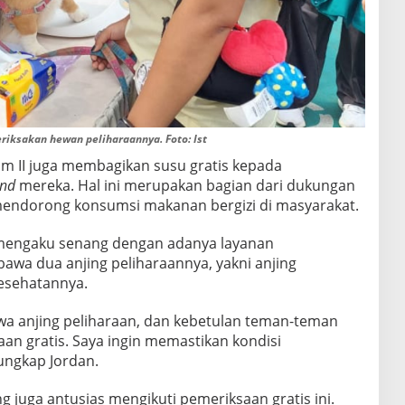
ksakan hewan peliharaannya. Foto: Ist
im II juga membagikan susu gratis kepada
and
mereka. Hal ini merupakan bagian dari dukungan
endorong konsumsi makanan bergizi di masyarakat.
, mengaku senang dengan adanya layanan
awa dua anjing peliharaannya, yakni anjing
kesehatannya.
a anjing peliharaan, dan kebetulan teman-teman
n gratis. Saya ingin memastikan kondisi
ungkap Jordan.
ng juga antusias mengikuti pemeriksaan gratis ini.