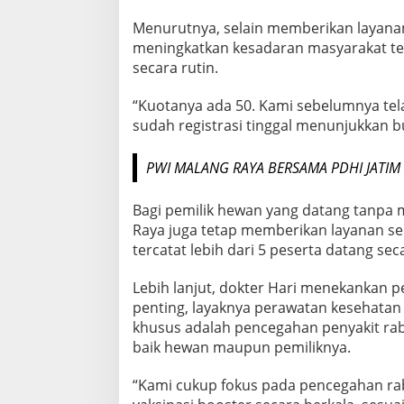
A
Menurutnya, selain memberikan layanan
T
I
meningkatkan kesadaran masyarakat t
S
secara rutin.
“Kuotanya ada 50. Kami sebelumnya tel
sudah registrasi tinggal menunjukkan bu
PWI MALANG RAYA BERSAMA PDHI JATI
Bagi pemilik hewan yang datang tanpa 
Raya juga tetap memberikan layanan sel
tercatat lebih dari 5 peserta datang se
Lebih lanjut, dokter Hari menekankan 
penting, layaknya perawatan kesehatan
khusus adalah pencegahan penyakit ra
baik hewan maupun pemiliknya.
“Kami cukup fokus pada pencegahan ra