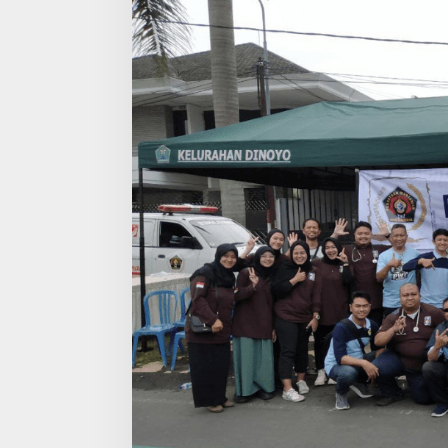
,
P
W
I
M
A
L
A
N
G
R
A
Y
A
B
E
R
S
A
M
A
P
D
H
I