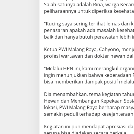
Salah satunya adalah Rina, warga Kec
peliharaannya untuk diperiksa kesehat
“Kucing saya sering terlihat lemas dan 
penasaran apakah ada masalah kesehata
baik dan hanya butuh perawatan lebih i
Ketua PWI Malang Raya, Cahyono, menje
profesi wartawan dan dokter hewan da
“Melalui HPN ini, kami merangkul organis
ingin menunjukkan bahwa keberadaan P
bisa memberikan dampak positif melalui k
Dia menambahkan, tema kegiatan tahu
Hewan dan Membangun Kepekaan Sosial
lokasi, PWI Malang Raya berharap masy
semakin peduli terhadap kesejahteraan 
Kegiatan ini pun mendapat apresiasi d
serupa bisa diadakan secara berkala.