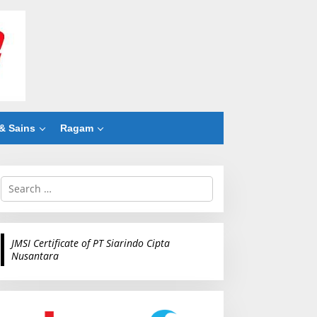
& Sains
Ragam
S
e
a
r
c
JMSI Certificate of PT Siarindo Cipta
h
Nusantara
f
o
r
: