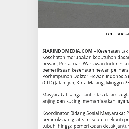
J
A
T
I
M
I
FOTO BERSAMA
I
G
E
L
SIARINDOMEDIA.COM
– Kesehatan tak 
A
Kesehatan merupakan kebutuhan dasar 
R
hewan, Persatuan Wartawan Indonesia (
P
pemeriksaan kesehatan hewan peliharaa
E
M
Perhimpunan Dokter Hewan Indonesia (P
E
(CFD) Jalan Ijen, Kota Malang, Minggu (2
R
I
Masyarakat sangat antusias dalam kegia
K
anjing dan kucing, memanfaatkan layan
S
A
A
Koordinator Bidang Sosial Masyarakat PD
N
pemeriksaan gratis tersebut meliputi
G
tubuh, hingga pemeriksaan detak jantun
R