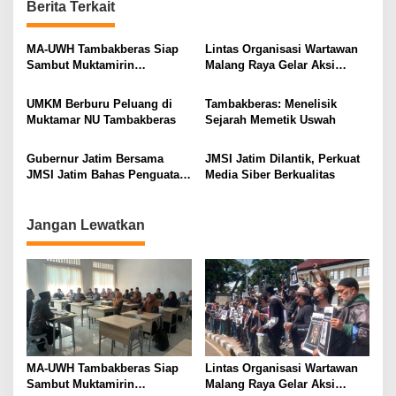
n
Berita Terkait
a
v
MA-UWH Tambakberas Siap
Lintas Organisasi Wartawan
Sambut Muktamirin
Malang Raya Gelar Aksi
i
Muktamar NU
Protes “Kami Bukan Londo
Ireng”
g
UMKM Berburu Peluang di
Tambakberas: Menelisik
Muktamar NU Tambakberas
Sejarah Memetik Uswah
a
t
Gubernur Jatim Bersama
JMSI Jatim Dilantik, Perkuat
i
JMSI Jatim Bahas Penguatan
Media Siber Berkualitas
Media Berkualitas
o
n
Jangan Lewatkan
MA-UWH Tambakberas Siap
Lintas Organisasi Wartawan
Sambut Muktamirin
Malang Raya Gelar Aksi