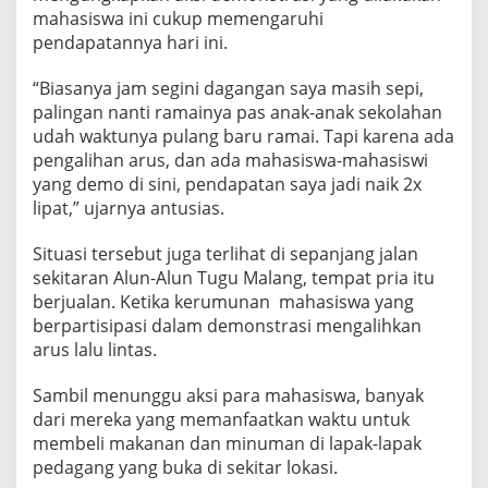
R
mahasiswa ini cukup memengaruhi
A
pendapatannya hari ini.
N
P
“Biasanya jam segini dagangan saya masih sepi,
E
palingan nanti ramainya pas anak-anak sekolahan
N
D
udah waktunya pulang baru ramai. Tapi karena ada
I
pengalihan arus, dan ada mahasiswa-mahasiswi
D
yang demo di sini, pendapatan saya jadi naik 2x
I
lipat,” ujarnya antusias.
K
A
N
Situasi tersebut juga terlihat di sepanjang jalan
sekitaran Alun-Alun Tugu Malang, tempat pria itu
berjualan. Ketika kerumunan mahasiswa yang
berpartisipasi dalam demonstrasi mengalihkan
arus lalu lintas.
Sambil menunggu aksi para mahasiswa, banyak
dari mereka yang memanfaatkan waktu untuk
membeli makanan dan minuman di lapak-lapak
pedagang yang buka di sekitar lokasi.