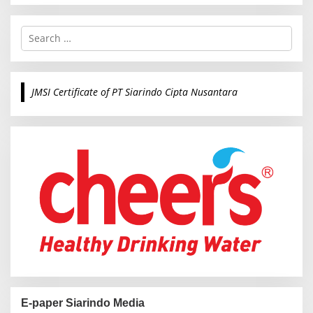
S
e
a
r
c
JMSI Certificate of PT Siarindo Cipta Nusantara
h
f
o
r
:
E-paper Siarindo Media