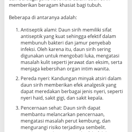
T
memberikan beragam khasiat bagi tubuh.
U
N
Beberapa di antaranya adalah:
T
U
Antiseptik alami: Daun sirih memiliki sifat
K
K
antiseptik yang kuat sehingga efektif dalam
E
membunuh bakteri dan jamur penyebab
S
infeksi. Oleh karena itu, daun sirih sering
E
digunakan untuk mengobati luka, mengatasi
H
masalah kulit seperti jerawat dan eksim, serta
A
T
menjaga kebersihan organ intim wanita.
A
N
Pereda nyeri: Kandungan minyak atsiri dalam
daun sirih memberikan efek analgesik yang
dapat meredakan berbagai jenis nyeri, seperti
nyeri haid, sakit gigi, dan sakit kepala.
Pencernaan sehat: Daun sirih dapat
membantu melancarkan pencernaan,
mengatasi masalah perut kembung, dan
mengurangi risiko terjadinya sembelit.