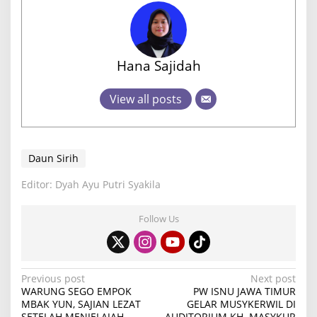
Hana Sajidah
View all posts
Daun Sirih
Editor: Dyah Ayu Putri Syakila
Follow Us
P
Previous post
Next post
WARUNG SEGO EMPOK
PW ISNU JAWA TIMUR
o
MBAK YUN, SAJIAN LEZAT
GELAR MUSYKERWIL DI
SETELAH MENJELAJAH
AUDITORIUM KH. MASYKUR