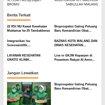
s
BROMO
SABILILLAH MALANG
t
n
Berita Terkait
a
v
22 RSI NU Kawal Kesehatan
Bioprospeksi Galing Peluang
Muktamar ke-35 Tambakberas
Baru Kemandirian Obat
i
Nasional
g
Integrasikan Isu
BAZNAS KOTA MALANG DAN
Sosiosaintifik,
DINAS KESEHATAN
a
Pengembangan E-Module
BERSINERGI PERKUAT
t
Mahasiswa UM Dukung
SOSIALISASI ZAKAT &
LAYANAN KESEHATAN
Live in GKJW Kepanjen di
Pembelajaran Sains
PENCEGAHAN PENYAKIT
i
GRATIS KLINIK
Pesantren Rakyat Al-Amin
Kontekstual
MENULAR
HIDAYATULLAH BMH
Teguhkan Kerukunan Lintas
o
SUKSESKAN HUT KE-9 YPI
Iman
n
AL FATTAH BATU
Jangan Lewatkan
Bioprospeksi Galing Peluang
Baru Kemandirian Obat
Nasional