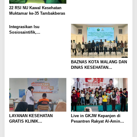
22 RSI NU Kawal Kesehatan
Muktamar ke-35 Tambakberas
Integrasikan Isu
Sosiosaintifik,
Pengembangan E-Module
Mahasiswa UM Dukung
Pembelajaran Sains
Kontekstual
BAZNAS KOTA MALANG DAN
DINAS KESEHATAN
BERSINERGI PERKUAT
SOSIALISASI ZAKAT &
PENCEGAHAN PENYAKIT
MENULAR
LAYANAN KESEHATAN
Live in GKJW Kepanjen di
GRATIS KLINIK
Pesantren Rakyat Al-Amin
HIDAYATULLAH BMH
Teguhkan Kerukunan Lintas
SUKSESKAN HUT KE-9 YPI
Iman