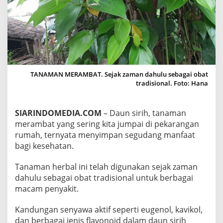
E
K
A
D
A
R
R
E
TANAMAN MERAMBAT. Sejak zaman dahulu sebagai obat
M
tradisional. Foto: Hana
P
A
H
SIARINDOMEDIA.COM
– Daun sirih, tanaman
,
S
merambat yang sering kita jumpai di pekarangan
E
rumah, ternyata menyimpan segudang manfaat
J
bagi kesehatan.
U
T
Tanaman herbal ini telah digunakan sejak zaman
A
M
dahulu sebagai obat tradisional untuk berbagai
A
macam penyakit.
N
F
Kandungan senyawa aktif seperti eugenol, kavikol,
A
dan berbagai jenis flavonoid dalam daun sirih
A