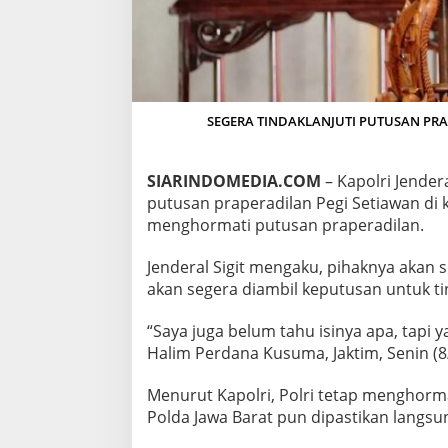
D
I
L
A
N
A
T
SEGERA TINDAKLANJUTI PUTUSAN PRAPERA
A
S
P
SIARINDOMEDIA.COM
– Kapolri Jendera
R
putusan praperadilan Pegi Setiawan d
A
menghormati putusan praperadilan.
P
E
R
Jenderal Sigit mengaku, pihaknya akan
A
akan segera diambil keputusan untuk ti
D
I
“Saya juga belum tahu isinya apa, tapi ya
L
Halim Perdana Kusuma, Jaktim, Senin (8
A
N
P
Menurut Kapolri, Polri tetap menghorma
E
Polda Jawa Barat pun dipastikan langs
G
I