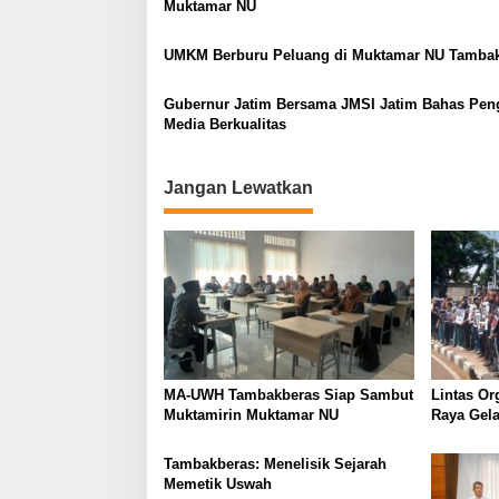
a
Muktamar NU
v
UMKM Berburu Peluang di Muktamar NU Tamba
i
g
Gubernur Jatim Bersama JMSI Jatim Bahas Pen
a
Media Berkualitas
t
i
Jangan Lewatkan
o
n
MA-UWH Tambakberas Siap Sambut
Lintas Or
Muktamirin Muktamar NU
Raya Gela
Bukan Lo
Tambakberas: Menelisik Sejarah
Memetik Uswah