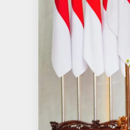
I
K
A
N
H
O
R
M
A
T
I
K
E
P
U
T
U
S
A
N
P
E
N
G
A