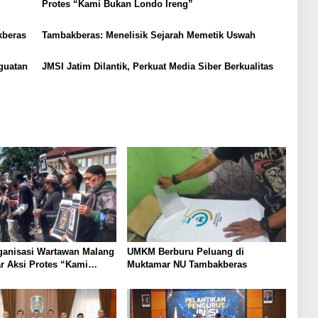
Protes “Kami Bukan Londo Ireng”
kberas
Tambakberas: Menelisik Sejarah Memetik Uswah
guatan
JMSI Jatim Dilantik, Perkuat Media Siber Berkualitas
ganisasi Wartawan Malang
UMKM Berburu Peluang di
r Aksi Protes “Kami
Muktamar NU Tambakberas
ndo Ireng”