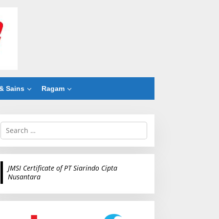
& Sains
Ragam
S
e
a
r
c
JMSI Certificate of PT Siarindo Cipta
h
Nusantara
f
o
r
: