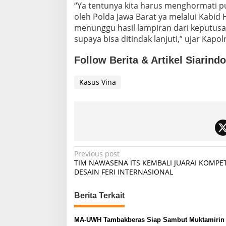
“Ya tentunya kita harus menghormati p
oleh Polda Jawa Barat ya melalui Kabid
menunggu hasil lampiran dari keputusa
supaya bisa ditindak lanjuti,” ujar Kapolri
Follow Berita & Artikel Siarind
Kasus Vina
P
Previous post
TIM NAWASENA ITS KEMBALI JUARAI KOMPET
o
DESAIN FERI INTERNASIONAL
s
t
Berita Terkait
n
MA-UWH Tambakberas Siap Sambut Muktamirin