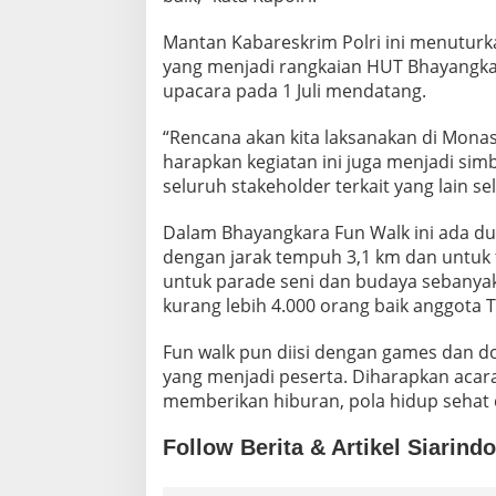
F
U
Mantan Kabareskrim Polri ini menuturk
N
yang menjadi rangkaian HUT Bhayangkara 
W
upacara pada 1 Juli mendatang.
A
L
K
“Rencana akan kita laksanakan di Monas
2
harapkan kegiatan ini juga menjadi si
0
seluruh stakeholder terkait yang lain s
2
4
Dalam Bhayangkara Fun Walk ini ada du
dengan jarak tempuh 3,1 km dan untuk 
untuk parade seni dan budaya sebanyak
kurang lebih 4.000 orang baik anggota
Fun walk pun diisi dengan games dan do
yang menjadi peserta. Diharapkan acara
memberikan hiburan, pola hidup sehat
Follow Berita & Artikel Siarind