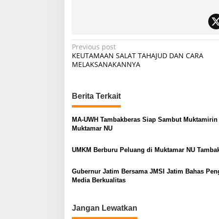
P
Previous post
KEUTAMAAN SALAT TAHAJUD DAN CARA
o
MELAKSANAKANNYA
s
t
Berita Terkait
n
a
MA-UWH Tambakberas Siap Sambut Muktamirin
v
Muktamar NU
i
UMKM Berburu Peluang di Muktamar NU Tamba
g
a
Gubernur Jatim Bersama JMSI Jatim Bahas Pen
Media Berkualitas
t
i
Jangan Lewatkan
o