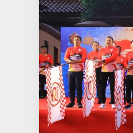
S
A
A
G
U
N
G
,
K
S
A
D
H
I
N
G
G
A
M
E
N
K
O
P
O