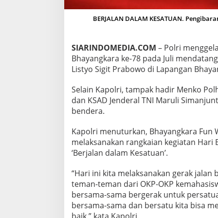
L
H
BERJALAN DALAM KESATUAN. Pengibaran b
U
K
A
SIARINDOMEDIA.COM
– Polri mengge
M
R
Bhayangkara ke-78 pada Juli mendatang. 
A
Listyo Sigit Prabowo di Lapangan Bhayan
M
A
Selain Kapolri, tampak hadir Menko Po
I
dan KSAD Jenderal TNI Maruli Simanju
K
A
bendera.
N
B
Kapolri menuturkan, Bhayangkara Fun W
H
melaksanakan rangkaian kegiatan Hari 
A
‘Berjalan dalam Kesatuan’.
Y
A
N
“Hari ini kita melaksanakan gerak jalan
G
teman-teman dari OKP-OKP kemahasisw
K
bersama-sama bergerak untuk persatua
A
bersama-sama dan bersatu kita bisa m
R
A
baik,” kata Kapolri.