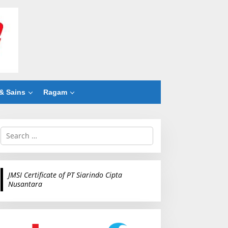
& Sains
Ragam
S
e
a
r
c
JMSI Certificate of PT Siarindo Cipta
h
Nusantara
f
o
r
: