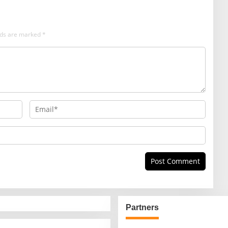
elds are marked
*
Partners