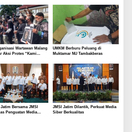
ganisasi Wartawan Malang
UMKM Berburu Peluang di
r Aksi Protes “Kami
Muktamar NU Tambakberas
ndo Ireng”
 Jatim Bersama JMSI
JMSI Jatim Dilantik, Perkuat Media
has Penguatan Media
Siber Berkualitas
as