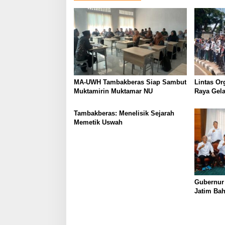
n
MA-UWH Tambakberas Siap Sambut
Lintas Or
Muktamirin Muktamar NU
Raya Gela
Bukan Lo
Tambakberas: Menelisik Sejarah
Memetik Uswah
Gubernur
Jatim Ba
Berkualit