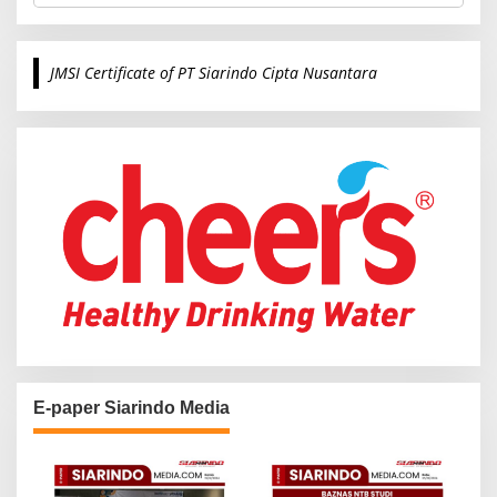
a
r
c
JMSI Certificate of PT Siarindo Cipta Nusantara
h
f
o
r
:
E-paper Siarindo Media