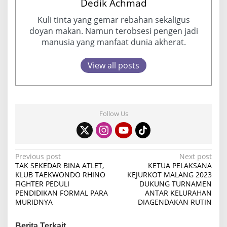
Dedik Achmad
Kuli tinta yang gemar rebahan sekaligus
doyan makan. Namun terobsesi pengen jadi
manusia yang manfaat dunia akherat.
View all posts
Follow Us
P
Previous post
Next post
TAK SEKEDAR BINA ATLET,
KETUA PELAKSANA
o
KLUB TAEKWONDO RHINO
KEJURKOT MALANG 2023
FIGHTER PEDULI
DUKUNG TURNAMEN
s
PENDIDIKAN FORMAL PARA
ANTAR KELURAHAN
t
MURIDNYA
DIAGENDAKAN RUTIN
n
Berita Terkait