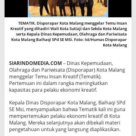
G
G
E
L
TEMATIK. Disporapar Kota Malang menggelar Temu Insan
A
Kreatif yang dihadiri Wali Kota Sutiaji dan Sekda Kota Malang
R
serta Kepala Dinas Kepemudaan, Olahraga dan Pariwisata
T
Kota Malang Baihaqi SPd SE MSi. Foto: Ist/Humas Disporapar
E
Kota Malang
M
U
I
SIARINDOMEDIA.COM
– Dinas Kepemudaan,
N
S
Olahraga dan Pariwisata (Disporapar) Kota Malang
A
menggelar Temu Insan Kreatif (Tematik).
N
Pertemuan ini dalam rangka meningkatkan
K
kapasitas para pelaku ekonomi kreatif.
R
E
A
Kepala Dinas Disporapar Kota Malang, Baihaqi SPd
T
SE Msi, menyampaikan bahwa Tematik kali ini guna
I
mempertemukan pelaku ekonomi kreatif di Kota
F
Malang. Mereka selanjutnya akan dibekali materi
pengetahuan untuk yang langsung diaplikasikan.