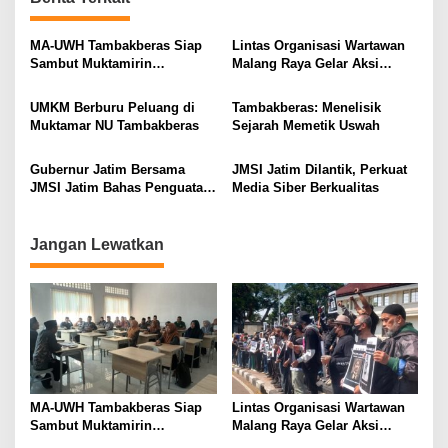
a
v
MA-UWH Tambakberas Siap
Lintas Organisasi Wartawan
i
Sambut Muktamirin
Malang Raya Gelar Aksi
Muktamar NU
Protes “Kami Bukan Londo
g
Ireng”
UMKM Berburu Peluang di
Tambakberas: Menelisik
a
Muktamar NU Tambakberas
Sejarah Memetik Uswah
t
i
Gubernur Jatim Bersama
JMSI Jatim Dilantik, Perkuat
JMSI Jatim Bahas Penguatan
Media Siber Berkualitas
o
Media Berkualitas
n
Jangan Lewatkan
MA-UWH Tambakberas Siap
Lintas Organisasi Wartawan
Sambut Muktamirin
Malang Raya Gelar Aksi
Muktamar NU
Protes “Kami Bukan Londo