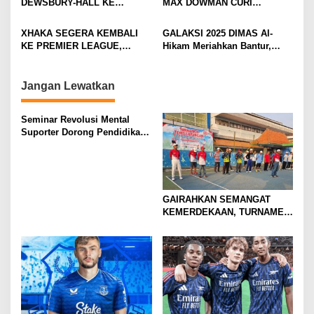
DEWSBURY-HALL KE
MAX DOWMAN CURI
a
EVERTON, JALAN BARU
PERHATIAN DI TUR
t
SANG GELANDANG DIMULAI
PRAMUSIM ASIA
XHAKA SEGERA KEMBALI
GALAKSI 2025 DIMAS Al-
i
KE PREMIER LEAGUE,
Hikam Meriahkan Bantur,
GABUNG SUNDERLAND
Tunjukkan Bukti Nyata
o
Pengabdian Santri
n
Jangan Lewatkan
Seminar Revolusi Mental
Suporter Dorong Pendidikan
dan Ekonomi
GAIRAHKAN SEMANGAT
KEMERDEKAAN, TURNAMEN
TENIS ANTAR KLUB SE-
MOJOKERTO RAYA RESMI
BERGULIR