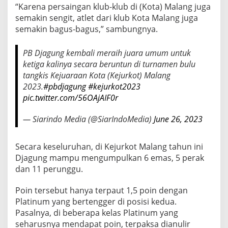
“Karena persaingan klub-klub di (Kota) Malang juga
O
T
semakin sengit, atlet dari klub Kota Malang juga
M
semakin bagus-bagus,” sambungnya.
A
L
A
PB Djagung kembali meraih juara umum untuk
N
ketiga kalinya secara beruntun di turnamen bulu
G
tangkis Kejuaraan Kota (Kejurkot) Malang
2
2023.
#pbdjagung
#kejurkot2023
0
pic.twitter.com/56OAjAIF0r
2
3
— Siarindo Media (@SiarIndoMedia)
June 26, 2023
Secara keseluruhan, di Kejurkot Malang tahun ini
Djagung mampu mengumpulkan 6 emas, 5 perak
dan 11 perunggu.
Poin tersebut hanya terpaut 1,5 poin dengan
Platinum yang bertengger di posisi kedua.
Pasalnya, di beberapa kelas Platinum yang
seharusnya mendapat poin, terpaksa dianulir