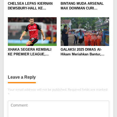
CHELSEA LEPAS KIERNAN
BINTANG MUDA ARSENAL
DEWSBURY-HALL KE
MAX DOWMAN CURI
EVERTON, JALAN BARU
PERHATIAN DI TUR
SANG GELANDANG DIMULAI
PRAMUSIM ASIA
XHAKA SEGERA KEMBALI
GALAKSI 2025 DIMAS Al-
KE PREMIER LEAGUE,
Hikam Meriahkan Bantur,
GABUNG SUNDERLAND
Tunjukkan Bukti Nyata
Pengabdian Santri
Leave a Reply
Your email address will not be published.
Required fields are marked
*