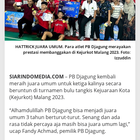
E
M
B
A
L
I
R
A
HATTRICK JUARA UMUM. Para atlet PB Djagung merayakan
I
prestasi membanggakan di Kejurkot Malang 2023. Foto:
H
Izzuddin
J
U
A
SIARINDOMEDIA.COM
– PB Djagung kembali
R
A
meraih juara umum untuk ketiga kalinya secara
U
beruntun di turnamen bulu tangkis Kejuaraan Kota
M
(Kejurkot) Malang 2023.
U
M
“Alhamdulillah PB Djagung bisa menjadi juara
K
E
umum 3 tahun berturut-turut. Senang dan ada
J
rasa tidak percaya aja masih bisa juara umum lagi,”
U
ucap Fandy Achmad, pemilik PB Djagung.
R
K