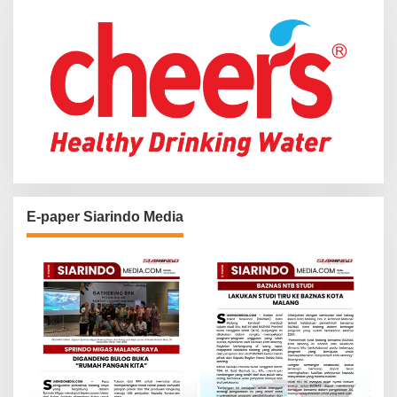
r
:
E-paper Siarindo Media