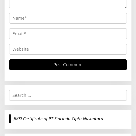
S
e
a
r
c
JMSI Certificate of PT Siarindo Cipta Nusantara
h
f
o