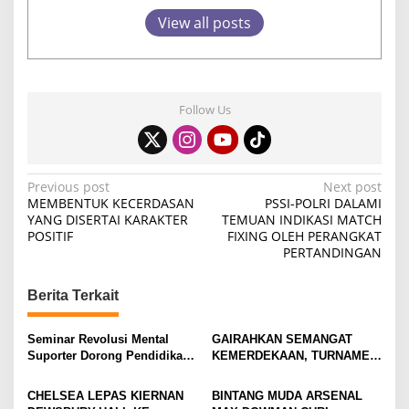
View all posts
Follow Us
P
Previous post
Next post
MEMBENTUK KECERDASAN
PSSI-POLRI DALAMI
o
YANG DISERTAI KARAKTER
TEMUAN INDIKASI MATCH
POSITIF
FIXING OLEH PERANGKAT
s
PERTANDINGAN
t
n
Berita Terkait
a
v
Seminar Revolusi Mental
GAIRAHKAN SEMANGAT
Suporter Dorong Pendidikan
KEMERDEKAAN, TURNAMEN
i
dan Ekonomi
TENIS ANTAR KLUB SE-
MOJOKERTO RAYA RESMI
g
CHELSEA LEPAS KIERNAN
BINTANG MUDA ARSENAL
BERGULIR