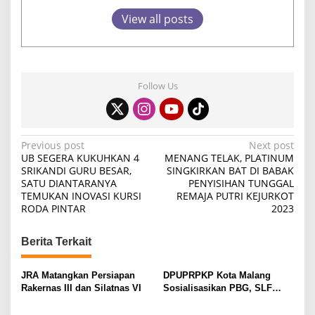
View all posts
Follow Us
P
Previous post
Next post
UB SEGERA KUKUHKAN 4
MENANG TELAK, PLATINUM
o
SRIKANDI GURU BESAR,
SINGKIRKAN BAT DI BABAK
SATU DIANTARANYA
PENYISIHAN TUNGGAL
s
TEMUKAN INOVASI KURSI
REMAJA PUTRI KEJURKOT
t
RODA PINTAR
2023
n
Berita Terkait
a
v
JRA Matangkan Persiapan
DPUPRPKP Kota Malang
i
Rakernas III dan Silatnas VI
Sosialisasikan PBG, SLF
Pengolahan Limbah Dapur
g
SPPG