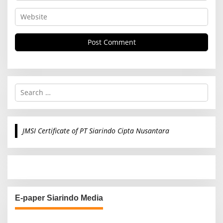
S
e
a
r
c
JMSI Certificate of PT Siarindo Cipta Nusantara
h
f
o
r
:
E-paper Siarindo Media