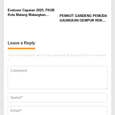
SERIES
Evaluasi Capaian 2025, FKUB
Kota Malang Matangkan
PEMKOT GANDENG PEMUDA
Konsep Kerukunan
GAUNGKAN GEMPUR ROKOK
ILEGAL
Leave a Reply
Your email address will not be published.
Required fields are marked
*