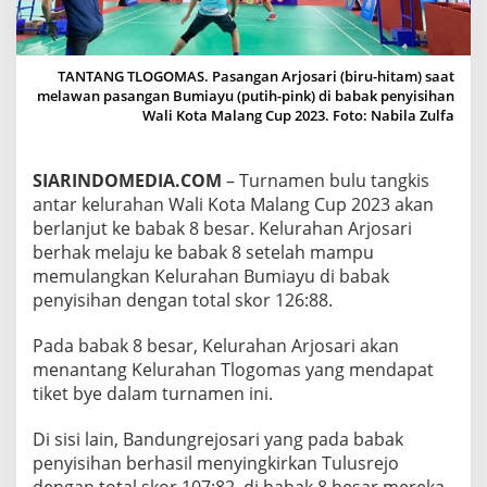
O
M
A
S
TANTANG TLOGOMAS. Pasangan Arjosari (biru-hitam) saat
D
melawan pasangan Bumiayu (putih-pink) di babak penyisihan
I
Wali Kota Malang Cup 2023. Foto: Nabila Zulfa
B
A
B
SIARINDOMEDIA.COM
– Turnamen bulu tangkis
A
antar kelurahan Wali Kota Malang Cup 2023 akan
K
8
berlanjut ke babak 8 besar. Kelurahan Arjosari
B
berhak melaju ke babak 8 setelah mampu
E
memulangkan Kelurahan Bumiayu di babak
S
penyisihan dengan total skor 126:88.
A
R
W
Pada babak 8 besar, Kelurahan Arjosari akan
A
menantang Kelurahan Tlogomas yang mendapat
L
tiket bye dalam turnamen ini.
I
K
Di sisi lain, Bandungrejosari yang pada babak
O
T
penyisihan berhasil menyingkirkan Tulusrejo
A