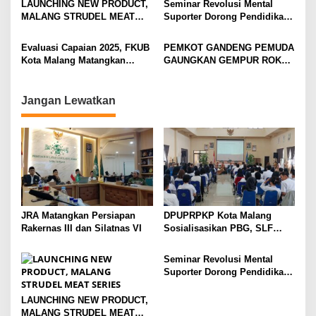
LAUNCHING NEW PRODUCT,
Seminar Revolusi Mental
a
MALANG STRUDEL MEAT
Suporter Dorong Pendidikan
t
SERIES
dan Ekonomi
i
Evaluasi Capaian 2025, FKUB
PEMKOT GANDENG PEMUDA
Kota Malang Matangkan
GAUNGKAN GEMPUR ROKOK
o
Konsep Kerukunan
ILEGAL
n
Jangan Lewatkan
JRA Matangkan Persiapan
DPUPRPKP Kota Malang
Rakernas III dan Silatnas VI
Sosialisasikan PBG, SLF
Pengolahan Limbah Dapur
SPPG
Seminar Revolusi Mental
Suporter Dorong Pendidikan
dan Ekonomi
LAUNCHING NEW PRODUCT,
MALANG STRUDEL MEAT