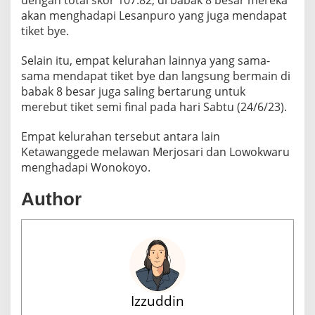
dengan total skor 107:82, di babak 8 besar mereka
M
akan menghadapi Lesanpuro yang juga mendapat
A
tiket bye.
L
A
N
Selain itu, empat kelurahan lainnya yang sama-
G
sama mendapat tiket bye dan langsung bermain di
C
babak 8 besar juga saling bertarung untuk
U
merebut tiket semi final pada hari Sabtu (24/6/23).
P
2
0
Empat kelurahan tersebut antara lain
2
Ketawanggede melawan Merjosari dan Lowokwaru
3
menghadapi Wonokoyo.
Author
Izzuddin