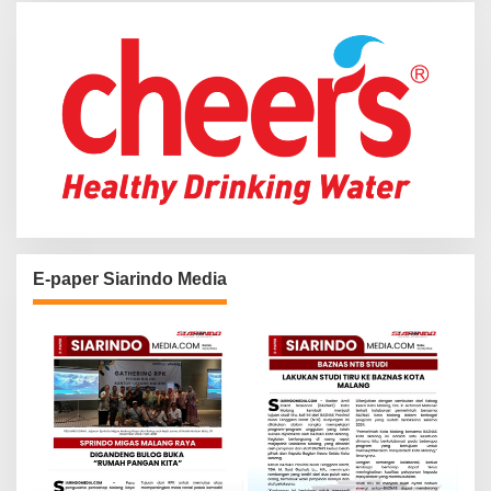
r
:
E-paper Siarindo Media