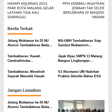
P
HADAPI KEJURNAS 2023,
PPIH KEMBALI INGATKAN
o
PAMI KOTA MALANG GELAR
JEMAAH TAK SELFIE
LATIHAN TIGA KALI
BERLEBIHAN DI MASJIDIL
s
SEMINGGU
HARAM
t
n
Berita Terkait
a
v
Jelang Muktamar ke-35 NU
MA-UWH Tambakberas Siap
Alumni Tambakberas Bedah
Sambut Muktamirin
i
Buku
Muktamar NU
g
Tambakberas: Kawah
Jejak Hijau SMPN 13 Malang
Candradimuka
Bangun Lingkungan
a
Kepemimpinan Nahdlatul
Berkelanjutan
t
Ulama
Tambakberas: Menelisik
S3 Akuntansi UM Hadirkan
i
Sejarah Memetik Uswah
Praktisi Deloitte Bahas ESG
o
n
Jangan Lewatkan
Jelang Muktamar ke-35 NU
Alumni Tambakberas Bedah
Buku