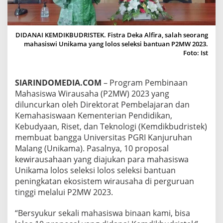
O
L
O
S
DIDANAI KEMDIKBUDRISTEK. Fistra Deka Alfira, salah seorang
S
mahasiswi Unikama yang lolos seleksi bantuan P2MW 2023.
E
Foto: Ist
L
E
K
SIARINDOMEDIA.COM
– Program Pembinaan
S
Mahasiswa Wirausaha (P2MW) 2023 yang
I
B
diluncurkan oleh Direktorat Pembelajaran dan
A
Kemahasiswaan Kementerian Pendidikan,
N
Kebudyaan, Riset, dan Teknologi (Kemdikbudristek)
T
membuat bangga Universitas PGRI Kanjuruhan
U
Malang (Unikama). Pasalnya, 10 proposal
A
N
kewirausahaan yang diajukan para mahasiswa
K
Unikama lolos seleksi lolos seleksi bantuan
E
peningkatan ekosistem wirausaha di perguruan
W
tinggi melalui P2MW 2023.
I
R
A
“Bersyukur sekali mahasiswa binaan kami, bisa
U