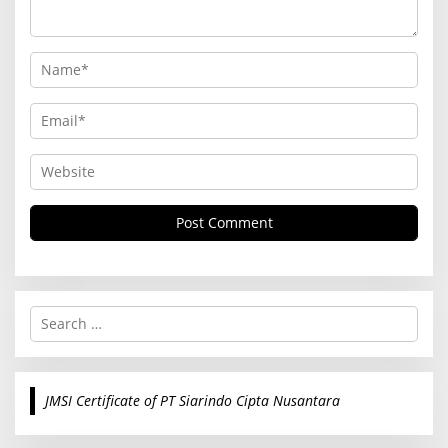
S
e
a
r
c
JMSI Certificate of PT Siarindo Cipta Nusantara
h
f
o