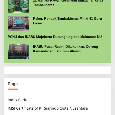
22 RSI NU Kawal Kesehatan Muktamar ke-35
Tambakberas
Rekor, Pondok Tambakberas Miliki 41 Guru
Besar
PCNU dan IKABU Mojokerto Dukung Logistik Muktamar NU
IKABU Pusat Resmi Dikukuhkan, Dorong
Kemandirian Ekonomi Alumni
Page
Index Berita
JMSI Certificate of PT Siarindo Cipta Nusantara