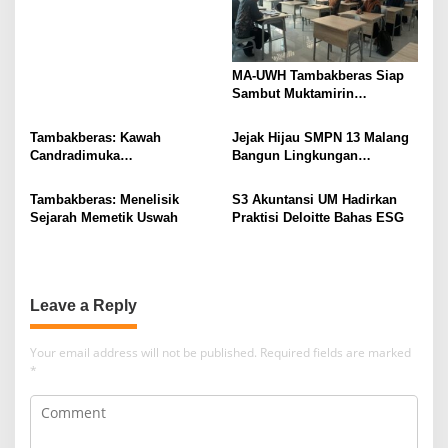
MA-UWH Tambakberas Siap
Sambut Muktamirin
Muktamar NU
Tambakberas: Kawah
Jejak Hijau SMPN 13 Malang
Candradimuka
Bangun Lingkungan
Kepemimpinan Nahdlatul
Berkelanjutan
Ulama
Tambakberas: Menelisik
S3 Akuntansi UM Hadirkan
Sejarah Memetik Uswah
Praktisi Deloitte Bahas ESG
Leave a Reply
Your email address will not be published.
Required fields are marked
*