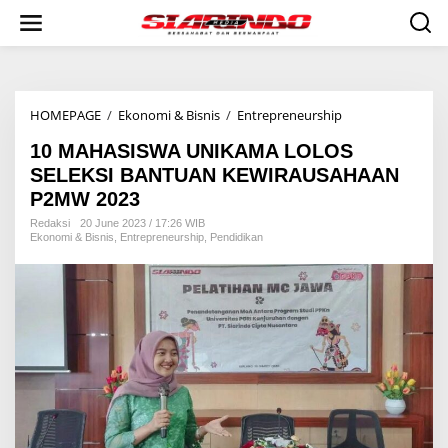
S
k
i
p
t
o
HOMEPAGE
/
Ekonomi & Bisnis
/
Entrepreneurship
1
c
0
o
10 MAHASISWA UNIKAMA LOLOS
M
n
A
t
SELEKSI BANTUAN KEWIRAUSAHAAN
H
e
P2MW 2023
A
n
S
t
Redaksi
20 June 2023 / 17:26 WIB
Ekonomi & Bisnis
,
Entrepreneurship
,
Pendidikan
I
S
W
A
U
N
I
K
A
M
A
L