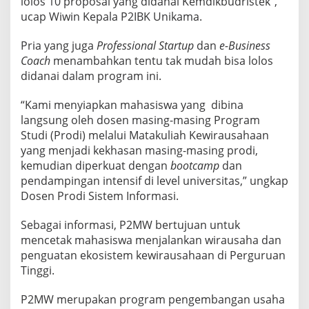
lolos 10 proposal yang didanai Kemdikbudristek”,
S
ucap Wiwin Kepala P2IBK Unikama.
A
H
Pria yang juga
Professional Startup
dan
e-Business
A
A
Coach
menambahkan tentu tak mudah bisa lolos
N
didanai dalam program ini.
P
2
“Kami menyiapkan mahasiswa yang dibina
M
langsung oleh dosen masing-masing Program
W
2
Studi (Prodi) melalui Matakuliah Kewirausahaan
0
yang menjadi kekhasan masing-masing prodi,
2
kemudian diperkuat dengan
bootcamp
dan
3
pendampingan intensif di level universitas,” ungkap
Dosen Prodi Sistem Informasi.
Sebagai informasi, P2MW bertujuan untuk
mencetak mahasiswa menjalankan wirausaha dan
penguatan ekosistem kewirausahaan di Perguruan
Tinggi.
P2MW merupakan program pengembangan usaha