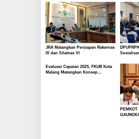
n
JRA Matangkan Persiapan Rakernas
DPUPRPK
III dan Silatnas VI
Sosialisa
Pengolah
Evaluasi Capaian 2025, FKUB Kota
Malang Matangkan Konsep
Kerukunan
PEMKOT
GAUNGK
ILEGAL