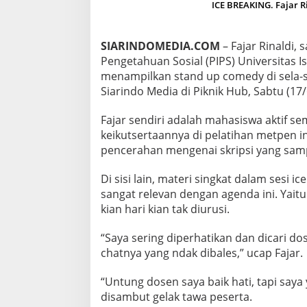
ICE BREAKING. Fajar R
A
N
D
U
SIARINDOMEDIA.COM
– Fajar Rinaldi, 
P
Pengetahuan Sosial (PIPS) Universitas 
C
menampilkan stand up comedy di sela-se
O
Siarindo Media di Piknik Hub, Sabtu (17/
M
E
D
Fajar sendiri adalah mahasiswa aktif s
Y
keikutsertaannya di pelatihan metpen in
D
pencerahan mengenai skripsi yang sampa
I
P
Di sisi lain, materi singkat dalam sesi
E
L
sangat relevan dengan agenda ini. Yait
A
kian hari kian tak diurusi.
T
I
“Saya sering diperhatikan dan dicari 
H
chatnya yang ndak dibales,” ucap Fajar.
A
N
M
“Untung dosen saya baik hati, tapi say
E
disambut gelak tawa peserta.
T