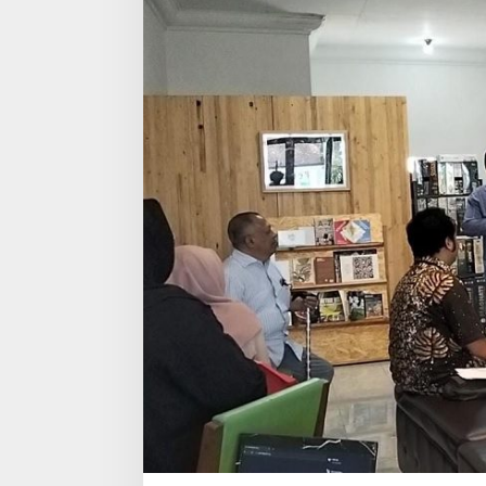
A
N
A
,
F
A
J
A
R
R
I
N
A
L
D
I
B
A
W
A
K
A
N
S
T