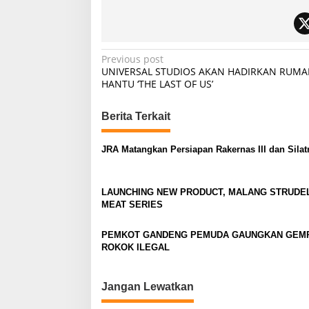
P
Previous post
UNIVERSAL STUDIOS AKAN HADIRKAN RUMA
o
HANTU ‘THE LAST OF US’
s
t
Berita Terkait
n
JRA Matangkan Persiapan Rakernas III dan Silat
a
v
LAUNCHING NEW PRODUCT, MALANG STRUDE
i
MEAT SERIES
g
a
PEMKOT GANDENG PEMUDA GAUNGKAN GEM
ROKOK ILEGAL
t
i
Jangan Lewatkan
o