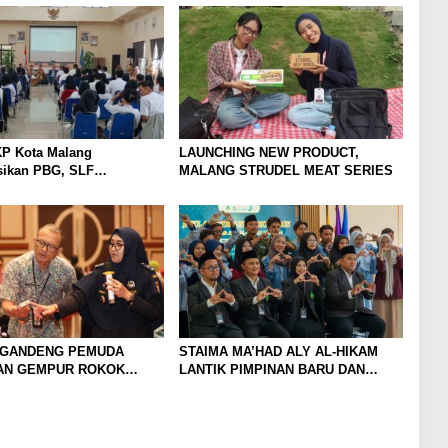
P Kota Malang
LAUNCHING NEW PRODUCT,
sikan PBG, SLF
MALANG STRUDEL MEAT SERIES
an Limbah Dapur SPPG
 GANDENG PEMUDA
STAIMA MA’HAD ALY AL-HIKAM
AN GEMPUR ROKOK
LANTIK PIMPINAN BARU DAN
TEGUHKAN LANGKAH MENUJU
UNIVERSITAS HASYIM MUZADI