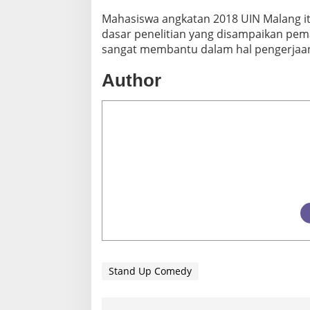
P
Mahasiswa angkatan 2018 UIN Malang i
E
dasar penelitian yang disampaikan pem
N
B
sangat membantu dalam hal pengerjaan 
A
T
Author
C
H
2
Stand Up Comedy