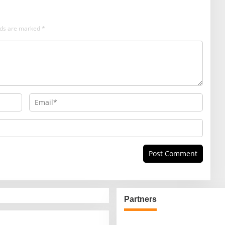
elds are marked
*
Partners