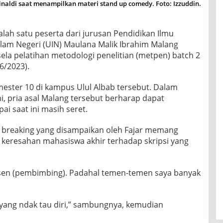
inaldi saat menampilkan materi stand up comedy. Foto: Izzuddin.
salah satu peserta dari jurusan Pendidikan Ilmu
Islam Negeri (UIN) Maulana Malik Ibrahim Malang
la pelatihan metodologi penelitian (metpen) batch 2
6/2023).
emester 10 di kampus Ulul Albab tersebut. Dalam
i, pria asal Malang tersebut berharap dapat
i saat ini masih seret.
 ice breaking yang disampaikan oleh Fajar memang
u keresahan mahasiswa akhir terhadap skripsi yang
dosen (pembimbing). Padahal temen-temen saya banyak
a yang ndak tau diri,” sambungnya, kemudian