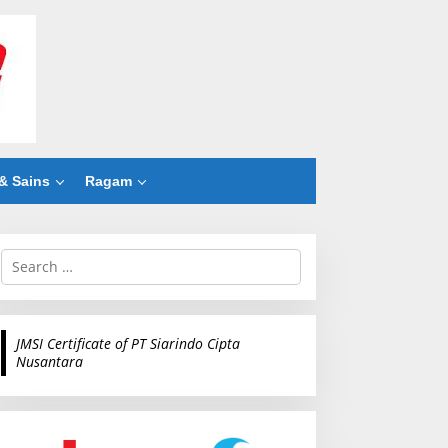
& Sains
Ragam
S
e
a
r
c
JMSI Certificate of PT Siarindo Cipta
h
Nusantara
f
o
r
: