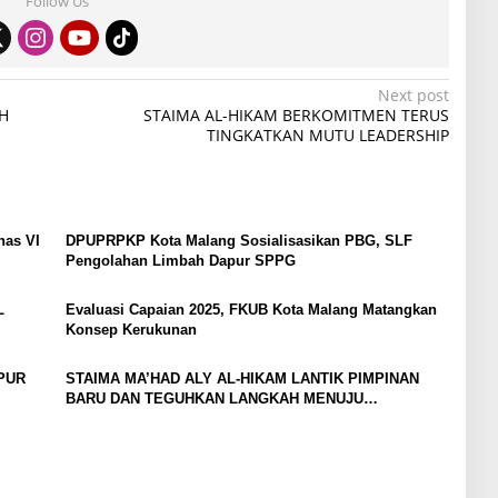
Follow Us
Next post
H
STAIMA AL-HIKAM BERKOMITMEN TERUS
TINGKATKAN MUTU LEADERSHIP
nas VI
DPUPRPKP Kota Malang Sosialisasikan PBG, SLF
Pengolahan Limbah Dapur SPPG
L
Evaluasi Capaian 2025, FKUB Kota Malang Matangkan
Konsep Kerukunan
PUR
STAIMA MA’HAD ALY AL-HIKAM LANTIK PIMPINAN
BARU DAN TEGUHKAN LANGKAH MENUJU
UNIVERSITAS HASYIM MUZADI