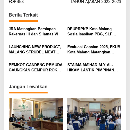
FORBES
TAHUN AJARAN 2022-2023
s
t
Berita Terkait
n
a
JRA Matangkan Persiapan
DPUPRPKP Kota Malang
v
Rakernas III dan Silatnas VI
Sosialisasikan PBG, SLF
Pengolahan Limbah Dapur
i
SPPG
LAUNCHING NEW PRODUCT,
Evaluasi Capaian 2025, FKUB
g
MALANG STRUDEL MEAT
Kota Malang Matangkan
SERIES
Konsep Kerukunan
a
PEMKOT GANDENG PEMUDA
STAIMA MA’HAD ALY AL-
t
GAUNGKAN GEMPUR ROKOK
HIKAM LANTIK PIMPINAN
i
ILEGAL
BARU DAN TEGUHKAN
LANGKAH MENUJU
o
UNIVERSITAS HASYIM
Jangan Lewatkan
n
MUZADI