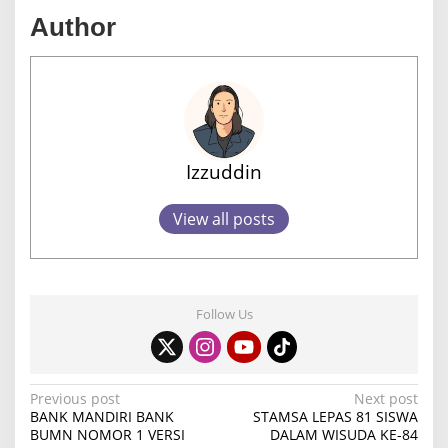
Author
Izzuddin
View all posts
Follow Us
P
Previous post
Next post
BANK MANDIRI BANK
STAMSA LEPAS 81 SISWA
o
BUMN NOMOR 1 VERSI
DALAM WISUDA KE-84