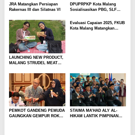
JRA Matangkan Persiapan
DPUPRPKP Kota Malang
Rakernas III dan Silatnas VI
Sosialisasikan PBG, SLF
Pengolahan Limbah Dapur
SPPG
Evaluasi Capaian 2025, FKUB
Kota Malang Matangkan
Konsep Kerukunan
LAUNCHING NEW PRODUCT,
MALANG STRUDEL MEAT
SERIES
PEMKOT GANDENG PEMUDA
STAIMA MA’HAD ALY AL-
GAUNGKAN GEMPUR ROKOK
HIKAM LANTIK PIMPINAN
ILEGAL
BARU DAN TEGUHKAN
LANGKAH MENUJU
UNIVERSITAS HASYIM