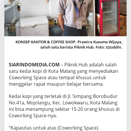
D
E
N
G
A
N
F
A
KONSEP KANTOR & COFFEE SHOP. Prawira Kusuma Wijaya,
S
salah satu barista Piknik Hub. Foto: Izzuddin.
I
L
I
SIARINDOMEDIA.COM
– Piknik Hub adalah salah
T
satu kedai kopi di Kota Malang yang menyediakan
A
S
Coworking Space atau tempat khusus untuk
C
menggelar rapat maupun belajar bersama.
O
W
Kedai kopi yang terletak di Jl. Simpang Borobudur
O
No.41a, Mojolangu, Kec. Lowokwaru, Kota Malang
R
K
ini bisa menampung sekitar 15-20 orang khusus di
I
Coworking Space-nya.
N
G
“Kapasitas untuk atas (Coworking Space)
S