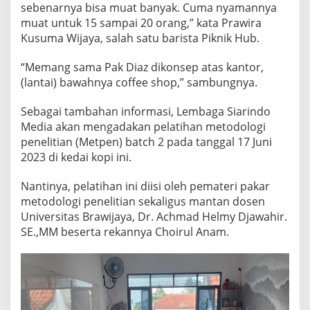
sebenarnya bisa muat banyak. Cuma nyamannya
P
A
muat untuk 15 sampai 20 orang,” kata Prawira
C
Kusuma Wijaya, salah satu barista Piknik Hub.
E
“Memang sama Pak Diaz dikonsep atas kantor,
(lantai) bawahnya coffee shop,” sambungnya.
Sebagai tambahan informasi, Lembaga Siarindo
Media akan mengadakan pelatihan metodologi
penelitian (Metpen) batch 2 pada tanggal 17 Juni
2023 di kedai kopi ini.
Nantinya, pelatihan ini diisi oleh pemateri pakar
metodologi penelitian sekaligus mantan dosen
Universitas Brawijaya, Dr. Achmad Helmy Djawahir.
SE.,MM beserta rekannya Choirul Anam.