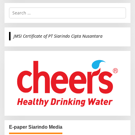
S
e
a
r
c
JMSI Certificate of PT Siarindo Cipta Nusantara
h
f
o
r
:
E-paper Siarindo Media