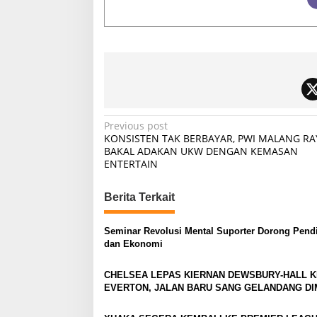
P
Previous post
KONSISTEN TAK BERBAYAR, PWI MALANG RA
o
BAKAL ADAKAN UKW DENGAN KEMASAN
ENTERTAIN
s
t
Berita Terkait
n
a
Seminar Revolusi Mental Suporter Dorong Pend
v
dan Ekonomi
i
CHELSEA LEPAS KIERNAN DEWSBURY-HALL K
g
EVERTON, JALAN BARU SANG GELANDANG DI
a