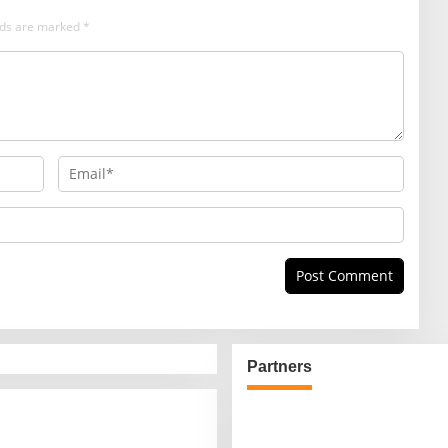
elds are marked
*
Partners