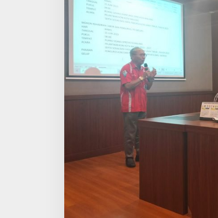
A
N
G
R
A
P
A
T
P
E
R
S
I
A
P
A
N
P
E
L
A
N
T
I
K