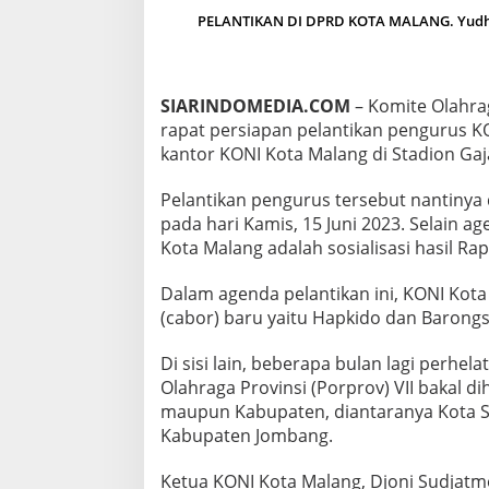
A
PELANTIKAN DI DPRD KOTA MALANG. Yudho
N
P
E
N
SIARINDOMEDIA.COM
– Komite Olahra
G
rapat persiapan pelantikan pengurus K
U
R
kantor KONI Kota Malang di Stadion Gaj
U
S
Pelantikan pengurus tersebut nantinya
2
pada hari Kamis, 15 Juni 2023. Selain a
0
Kota Malang adalah sosialisasi hasil Ra
2
3
-
Dalam agenda pelantikan ini, KONI Ko
2
(cabor) baru yaitu Hapkido dan Barongs
0
2
Di sisi lain, beberapa bulan lagi perhe
7
Olahraga Provinsi (Porprov) VII bakal d
maupun Kabupaten, diantaranya Kota Si
Kabupaten Jombang.
Ketua KONI Kota Malang, Djoni Sudjatm