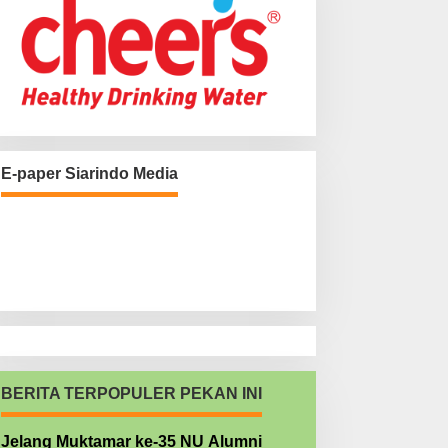
E-paper Siarindo Media
BERITA TERPOPULER PEKAN INI
Jelang Muktamar ke-35 NU Alumni