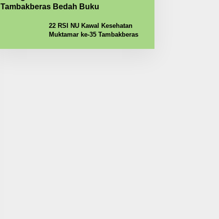
Tambakberas Bedah Buku
22 RSI NU Kawal Kesehatan
Muktamar ke-35 Tambakberas