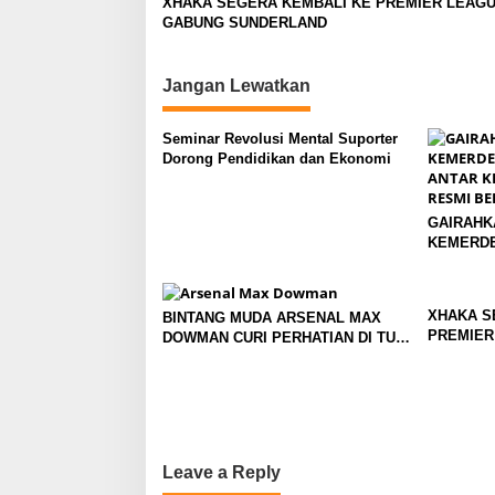
XHAKA SEGERA KEMBALI KE PREMIER LEAGU
t
GABUNG SUNDERLAND
i
o
Jangan Lewatkan
n
Seminar Revolusi Mental Suporter
Dorong Pendidikan dan Ekonomi
GAIRAHK
KEMERDE
TENIS AN
MOJOKER
BERGULI
XHAKA S
BINTANG MUDA ARSENAL MAX
PREMIER
DOWMAN CURI PERHATIAN DI TUR
SUNDER
PRAMUSIM ASIA
Leave a Reply