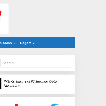
& Sains
Ragam
S
e
a
r
c
JMSI Certificate of PT Siarindo Cipta
h
Nusantara
f
o
r
: