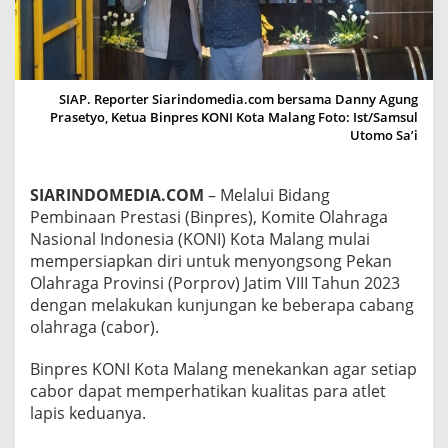
N
I
K
O
T
A
SIAP. Reporter Siarindomedia.com bersama Danny Agung
M
Prasetyo, Ketua Binpres KONI Kota Malang Foto: Ist/Samsul
A
Utomo Sa’i
L
A
N
SIARINDOMEDIA.COM
– Melalui Bidang
G
Pembinaan Prestasi (Binpres), Komite Olahraga
K
Nasional Indonesia (KONI) Kota Malang mulai
U
mempersiapkan diri untuk menyongsong Pekan
N
J
Olahraga Provinsi (Porprov) Jatim VIII Tahun 2023
U
dengan melakukan kunjungan ke beberapa cabang
N
olahraga (cabor).
G
I
Binpres KONI Kota Malang menekankan agar setiap
C
A
cabor dapat memperhatikan kualitas para atlet
B
lapis keduanya.
O
R