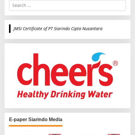
S
e
a
r
c
JMSI Certificate of PT Siarindo Cipta Nusantara
h
f
o
r
:
E-paper Siarindo Media