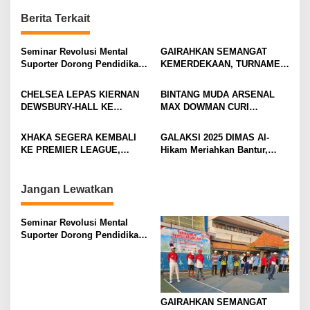
n
Berita Terkait
a
v
Seminar Revolusi Mental
GAIRAHKAN SEMANGAT
Suporter Dorong Pendidikan
KEMERDEKAAN, TURNAMEN
i
dan Ekonomi
TENIS ANTAR KLUB SE-
MOJOKERTO RAYA RESMI
g
CHELSEA LEPAS KIERNAN
BINTANG MUDA ARSENAL
BERGULIR
DEWSBURY-HALL KE
MAX DOWMAN CURI
a
EVERTON, JALAN BARU
PERHATIAN DI TUR
t
SANG GELANDANG DIMULAI
PRAMUSIM ASIA
XHAKA SEGERA KEMBALI
GALAKSI 2025 DIMAS Al-
i
KE PREMIER LEAGUE,
Hikam Meriahkan Bantur,
GABUNG SUNDERLAND
Tunjukkan Bukti Nyata
o
Pengabdian Santri
n
Jangan Lewatkan
Seminar Revolusi Mental
Suporter Dorong Pendidikan
dan Ekonomi
GAIRAHKAN SEMANGAT