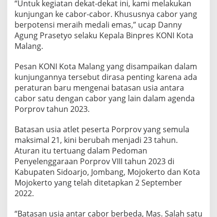
“Untuk kegiatan dekat-dekat ini, kami melakukan
-
kunjungan ke cabor-cabor. Khususnya cabor yang
C
A
berpotensi meraih medali emas,” ucap Danny
B
Agung Prasetyo selaku Kepala Binpres KONI Kota
O
Malang.
R
Pesan KONI Kota Malang yang disampaikan dalam
kunjungannya tersebut dirasa penting karena ada
peraturan baru mengenai batasan usia antara
cabor satu dengan cabor yang lain dalam agenda
Porprov tahun 2023.
Batasan usia atlet peserta Porprov yang semula
maksimal 21, kini berubah menjadi 23 tahun.
Aturan itu tertuang dalam Pedoman
Penyelenggaraan Porprov VIII tahun 2023 di
Kabupaten Sidoarjo, Jombang, Mojokerto dan Kota
Mojokerto yang telah ditetapkan 2 September
2022.
“Batasan usia antar cabor berbeda, Mas. Salah satu