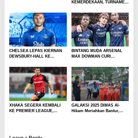
KEMERDEKAAN, TURNAMEN
TENIS ANTAR KLUB SE-
MOJOKERTO RAYA RESMI
BERGULIR
CHELSEA LEPAS KIERNAN
BINTANG MUDA ARSENAL
DEWSBURY-HALL KE
MAX DOWMAN CURI
EVERTON, JALAN BARU
PERHATIAN DI TUR
SANG GELANDANG DIMULAI
PRAMUSIM ASIA
XHAKA SEGERA KEMBALI
GALAKSI 2025 DIMAS Al-
KE PREMIER LEAGUE,
Hikam Meriahkan Bantur,
GABUNG SUNDERLAND
Tunjukkan Bukti Nyata
Pengabdian Santri
Leave a Reply