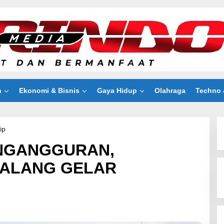
n
Ekonomi & Bisnis
Gaya Hidup
Olahraga
Techno 
ip
T
E
NGANGGURAN,
K
A
MALANG GELAR
N
A
N
G
K
A
P