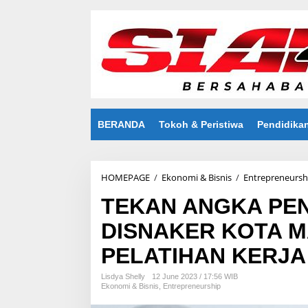
S
k
i
p
t
o
c
o
n
t
BERANDA
Tokoh & Peristiwa
Pendidika
e
n
t
HOMEPAGE
/
Ekonomi & Bisnis
/
Entrepreneursh
TEKAN ANGKA PE
DISNAKER KOTA 
PELATIHAN KERJA
Lisdya Shelly
12 June 2023 / 17:56 WIB
Ekonomi & Bisnis
,
Entrepreneurship