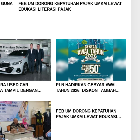
T GUNA
FEB UM DORONG KEPATUHAN PAJAK UMKM LEWAT
EDUKASI LITERASI PAJAK
RA USED CAR
PLN HADIRKAN GEBYAR AWAL
A TAMPIL DENGAN
TAHUN 2026, DISKON TAMBAH
RU, SIAP LAYANI
DAYA HINGGA 50 PERSEN
AN DI JATIM DENGAN
AS PREMIUM
FEB UM DORONG KEPATUHAN
PAJAK UMKM LEWAT EDUKASI
LITERASI PAJAK