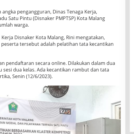
A
L
angka pengangguran, Dinas Tenaga Kerja,
A
u Satu Pintu (Disnaker PMPTSP) Kota Malang
N
umlah warga.
G
G
E
a Kerja Disnaker Kota Malang, Rini mengatakan,
L
 peserta tersebut adalah pelatihan tata kecantikan
A
R
P
E
an pendaftaran secara online. Dilakukan dalam dua
L
tu sesi dua kelas. Ada kecantikan rambut dan tata
A
tika, Senin (12/6/2023).
T
I
H
A
N
K
E
R
J
A