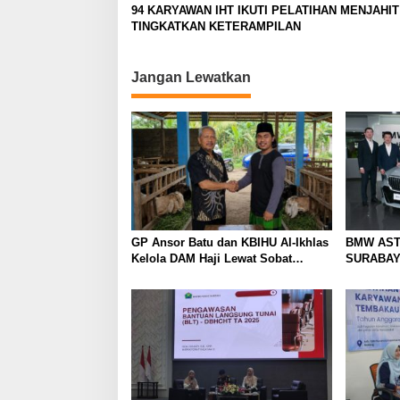
94 KARYAWAN IHT IKUTI PELATIHAN MENJAHI
t
TINGKATKAN KETERAMPILAN
i
o
Jangan Lewatkan
n
GP Ansor Batu dan KBIHU Al-Ikhlas
BMW AST
Kelola DAM Haji Lewat Sobat
SURABAY
Farm’s
WAJAH BA
PELANGG
FASILIT