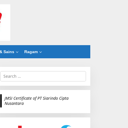
& Sains
Ragam
S
e
a
r
c
JMSI Certificate of PT Siarindo Cipta
h
Nusantara
f
o
r
: