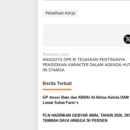
Pelatihan Kerja
P
Previous post
ANGGOTA DPR RI TEGASKAN PENTINGNYA
o
PENDIDIKAN KARAKTER DALAM AGENDA HUT
90 STAMSA
s
t
Berita Terkait
n
a
GP Ansor Batu dan KBIHU Al-Ikhlas Kelola DAM 
v
Lewat Sobat Farm’s
i
PLN HADIRKAN GEBYAR AWAL TAHUN 2026, D
g
TAMBAH DAYA HINGGA 50 PERSEN
a