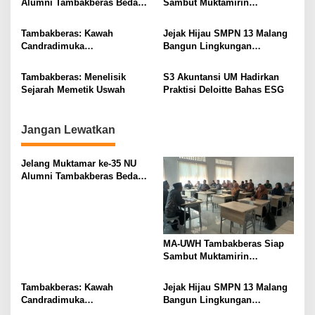
Alumni Tambakberas Bedah
Sambut Muktamirin
i
Buku
Muktamar NU
g
Tambakberas: Kawah
Jejak Hijau SMPN 13 Malang
Candradimuka
Bangun Lingkungan
a
Kepemimpinan Nahdlatul
Berkelanjutan
t
Ulama
Tambakberas: Menelisik
S3 Akuntansi UM Hadirkan
i
Sejarah Memetik Uswah
Praktisi Deloitte Bahas ESG
o
n
Jangan Lewatkan
Jelang Muktamar ke-35 NU
Alumni Tambakberas Bedah
Buku
MA-UWH Tambakberas Siap
Sambut Muktamirin
Muktamar NU
Tambakberas: Kawah
Jejak Hijau SMPN 13 Malang
Candradimuka
Bangun Lingkungan
Kepemimpinan Nahdlatul
Berkelanjutan