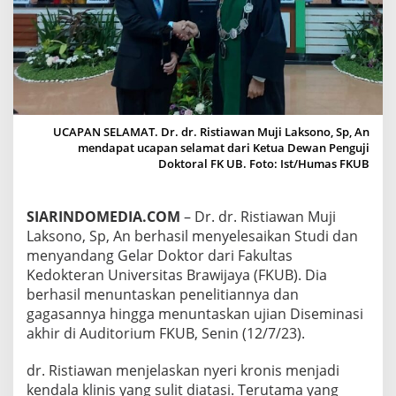
O
D
E
P
E
N
Y
E
UCAPAN SELAMAT. Dr. dr. Ristiawan Muji Laksono, Sp, An
M
mendapat ucapan selamat dari Ketua Dewan Penguji
B
Doktoral FK UB. Foto: Ist/Humas FKUB
U
H
A
SIARINDOMEDIA.COM
– Dr. dr. Ristiawan Muji
N
P
Laksono, Sp, An berhasil menyelesaikan Studi dan
R
menyandang Gelar Doktor dari Fakultas
F
Kedokteran Universitas Brawijaya (FKUB). Dia
,
berhasil menuntaskan penelitiannya dan
D
O
gagasannya hingga menuntaskan ujian Diseminasi
K
akhir di Auditorium FKUB, Senin (12/7/23).
T
E
dr. Ristiawan menjelaskan nyeri kronis menjadi
R
kendala klinis yang sulit diatasi. Terutama yang
R