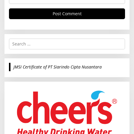
S
e
a
r
c
JMSI Certificate of PT Siarindo Cipta Nusantara
h
f
o
r
: