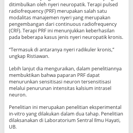
I
ditimbulkan oleh nyeri neuropatik. Terapi pulsed
S
radiofrequency (PRF) merupakan salah satu
T
modalitas manajemen nyeri yang merupakan
I
pengembangan dari continuous radiofrequency
A
(CRF). Terapi PRF ini menunjukkan keberhasilan
W
A
pada beberapa kasus jenis nyeri neuropatik kronis.
N
R
“Termasuk di antaranya nyeri radikuler kronis,”
A
ungkap Ristiawan.
I
H
G
Lebih lanjut dia menguraikan, dalam penelitiannya
E
membuktikan bahwa paparan PRF dapat
L
menurunkan sensitisasi neuron tersensitisasi
A
melalui penurunan intensitas kalsium intrasel
R
neuron.
D
O
K
Penelitian ini merupakan penelitian eksperimental
T
in-vitro yang dilakukan dalam dua tahap. Penelitian
O
dilaksanakan di Laboratorium Sentral Ilmu Hayati,
R
UB.
N
Y