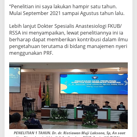
A
“Penelitian ini saya lakukan hampir satu tahun.
Mulai September 2021 sampai Agustus tahun lalu.
Lebih lanjut Dokter Spesialis Anastesiologi FKUB/
RSSA ini menyampaikan, lewat penelitiannya ini ia
berharap dapat memberikan kontribusi dalam ilmu
pengetahuan terutama di bidang manajemen nyeri
menggunakan PRF.
PENELITIAN 1 TAHUN. Dr. dr. Ristiawan Muji Laksono, Sp, An saat