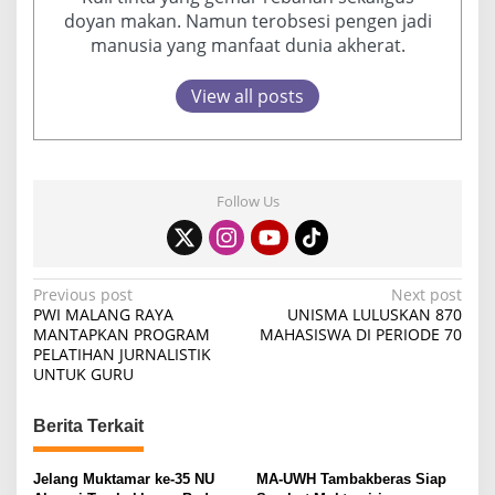
doyan makan. Namun terobsesi pengen jadi
manusia yang manfaat dunia akherat.
View all posts
Follow Us
P
Previous post
Next post
PWI MALANG RAYA
UNISMA LULUSKAN 870
o
MANTAPKAN PROGRAM
MAHASISWA DI PERIODE 70
PELATIHAN JURNALISTIK
s
UNTUK GURU
t
n
Berita Terkait
a
v
Jelang Muktamar ke-35 NU
MA-UWH Tambakberas Siap