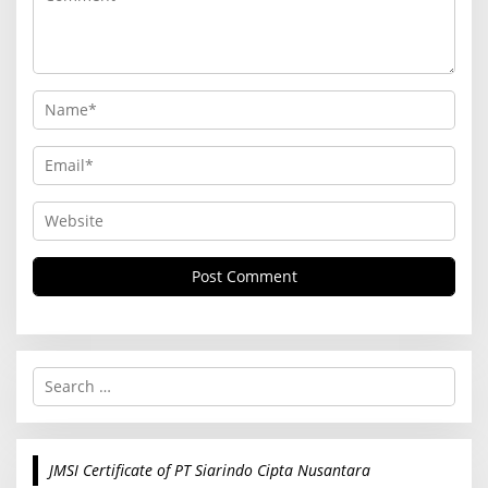
S
e
a
r
c
JMSI Certificate of PT Siarindo Cipta Nusantara
h