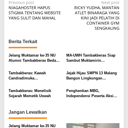
P
Previous post
Next post
NIAGAHOSTER HAPUS
RICKY YUDHA, MANTAN
o
STIGMA TENTANG WEBSITE
ATLET BINARAGA YANG
YANG SULIT DAN MAHAL
KINI JADI PELATIH DI
s
CONTAINER GYM
t
SENGKALING
n
Berita Terkait
a
v
Jelang Muktamar ke-35 NU
MA-UWH Tambakberas Siap
i
Alumni Tambakberas Bedah
Sambut Muktamirin
Buku
Muktamar NU
g
Tambakberas: Kawah
Jejak Hijau SMPN 13 Malang
a
Candradimuka
Bangun Lingkungan
t
Kepemimpinan Nahdlatul
Berkelanjutan
Ulama
i
Tambakberas: Menelisik
Penghentian MBG,
Sejarah Memetik Uswah
Independensi Peserta Aksi
o
Dipertanyakan?
n
Jangan Lewatkan
Jelang Muktamar ke-35 NU