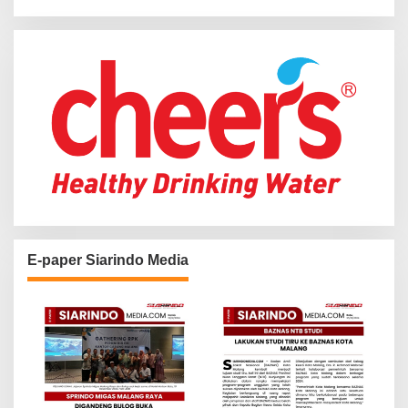
f
o
r
:
E-paper Siarindo Media