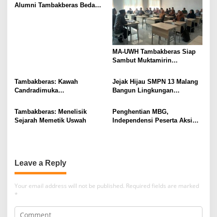
Alumni Tambakberas Bedah
Buku
MA-UWH Tambakberas Siap
Sambut Muktamirin
Muktamar NU
Tambakberas: Kawah
Jejak Hijau SMPN 13 Malang
Candradimuka
Bangun Lingkungan
Kepemimpinan Nahdlatul
Berkelanjutan
Ulama
Tambakberas: Menelisik
Penghentian MBG,
Sejarah Memetik Uswah
Independensi Peserta Aksi
Dipertanyakan?
Leave a Reply
Your email address will not be published.
Required fields are marked
*