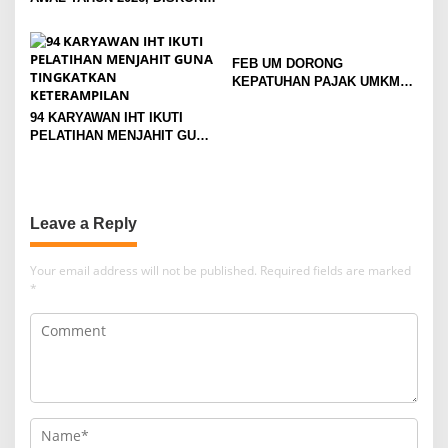
TAMBAH DAYA HINGGA 50
PERSEN
FEB UM DORONG
KEPATUHAN PAJAK UMKM
LEWAT EDUKASI LITERASI
94 KARYAWAN IHT IKUTI
PAJAK
PELATIHAN MENJAHIT GUNA
TINGKATKAN
KETERAMPILAN
Leave a Reply
Your email address will not be published.
Required fields are marked
*