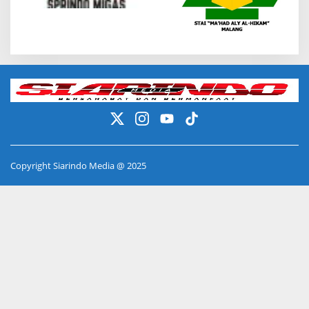
Copyright Siarindo Media @ 2025