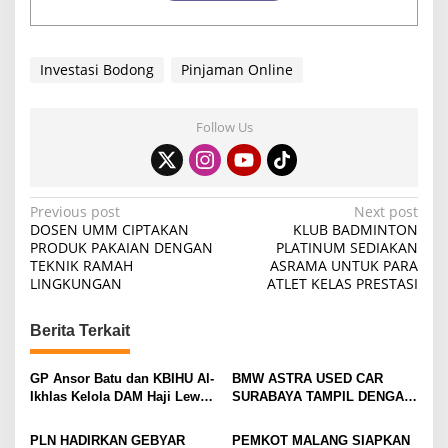
Investasi Bodong
Pinjaman Online
Follow Us
P
Previous post
Next post
DOSEN UMM CIPTAKAN
KLUB BADMINTON
o
PRODUK PAKAIAN DENGAN
PLATINUM SEDIAKAN
TEKNIK RAMAH
ASRAMA UNTUK PARA
s
LINGKUNGAN
ATLET KELAS PRESTASI
t
n
Berita Terkait
a
v
GP Ansor Batu dan KBIHU Al-
BMW ASTRA USED CAR
Ikhlas Kelola DAM Haji Lewat
SURABAYA TAMPIL DENGAN
i
Sobat Farm’s
WAJAH BARU, SIAP LAYANI
PELANGGAN DI JATIM
g
PLN HADIRKAN GEBYAR
PEMKOT MALANG SIAPKAN