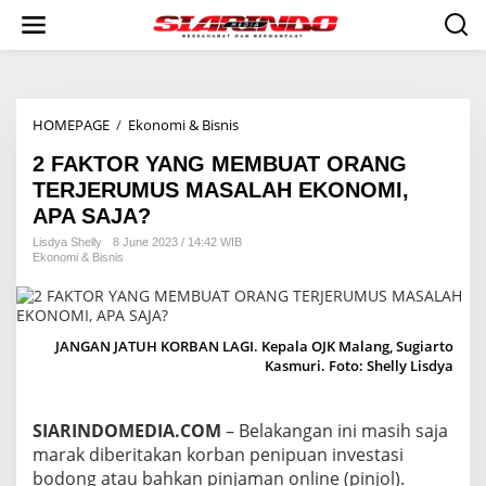
S
k
i
p
t
o
HOMEPAGE
/
Ekonomi & Bisnis
2
c
F
o
2 FAKTOR YANG MEMBUAT ORANG
A
n
K
t
TERJERUMUS MASALAH EKONOMI,
T
e
APA SAJA?
O
n
R
t
Lisdya Shelly
8 June 2023 / 14:42 WIB
Ekonomi & Bisnis
Y
A
N
G
M
JANGAN JATUH KORBAN LAGI. Kepala OJK Malang, Sugiarto
E
Kasmuri. Foto: Shelly Lisdya
M
B
U
SIARINDOMEDIA.COM
– Belakangan ini masih saja
A
marak diberitakan korban penipuan investasi
T
bodong atau bahkan pinjaman online (pinjol).
O