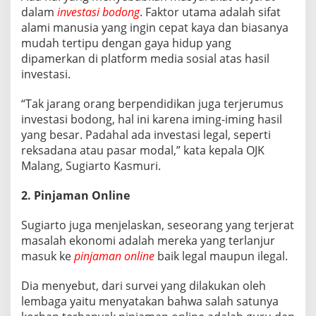
O
dalam
investasi bodong
. Faktor utama adalah sifat
M
alami manusia yang ingin cepat kaya dan biasanya
I
mudah tertipu dengan gaya hidup yang
,
dipamerkan di platform media sosial atas hasil
A
P
investasi.
A
S
“Tak jarang orang berpendidikan juga terjerumus
A
investasi bodong, hal ini karena iming-iming hasil
J
yang besar. Padahal ada investasi legal, seperti
A
?
reksadana atau pasar modal,” kata kepala OJK
Malang, Sugiarto Kasmuri.
2. Pinjaman Online
Sugiarto juga menjelaskan, seseorang yang terjerat
masalah ekonomi adalah mereka yang terlanjur
masuk ke
pinjaman online
baik legal maupun ilegal.
Dia menyebut, dari survei yang dilakukan oleh
lembaga yaitu menyatakan bahwa salah satunya