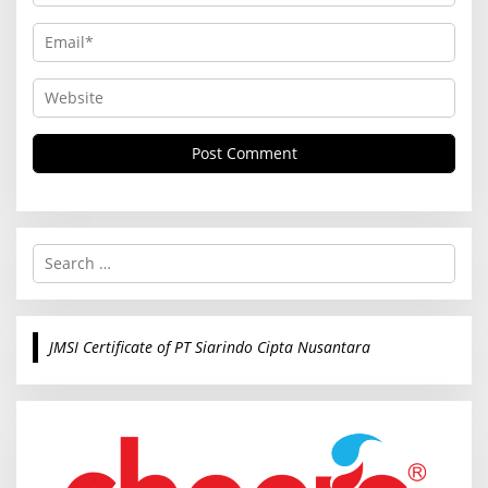
S
e
a
r
c
JMSI Certificate of PT Siarindo Cipta Nusantara
h
f
o
r
: