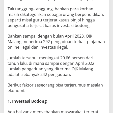
R
A
Tak tanggung-tanggung, bahkan para korban
N
masih dikategorikan sebagai orang berpendidikan,
G
seperti misal guru terjerat kasus pinjol hingga
T
pengusaha terjerat kasus investasi bodong.
E
R
J
Bahkan sampai dengan bulan April 2023, OJK
E
Malang menerima 292 pengaduan terkait pinjaman
R
online ilegal dan investasi ilegal.
U
M
U
Jumlah tersebut meningkat 20,66 persen dari
S
tahun lalu, di mana sampai dengan April 2022
M
jumlah pengaduan yang diterima OJK Malang
A
adalah sebanyak 242 pengaduan.
S
A
L
Berikut faktor seseorang bisa terjerumus masalah
A
ekonomi.
H
E
1. Investasi Bodong
K
O
Ada hal yang menyebabkan masyarakat terjerat
N