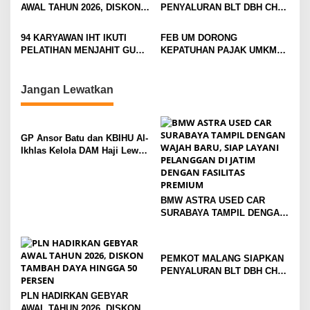
DENGAN FASILITAS
AWAL TAHUN 2026, DISKON
PENYALURAN BLT DBH CHT
a
PREMIUM
TAMBAH DAYA HINGGA 50
UNTUK RIBUAN PEKERJA
t
PERSEN
ROKOK
94 KARYAWAN IHT IKUTI
FEB UM DORONG
i
PELATIHAN MENJAHIT GUNA
KEPATUHAN PAJAK UMKM
TINGKATKAN
LEWAT EDUKASI LITERASI
o
KETERAMPILAN
PAJAK
n
Jangan Lewatkan
GP Ansor Batu dan KBIHU Al-
Ikhlas Kelola DAM Haji Lewat
Sobat Farm’s
BMW ASTRA USED CAR
SURABAYA TAMPIL DENGAN
WAJAH BARU, SIAP LAYANI
PELANGGAN DI JATIM
DENGAN FASILITAS
PEMKOT MALANG SIAPKAN
PREMIUM
PENYALURAN BLT DBH CHT
UNTUK RIBUAN PEKERJA
PLN HADIRKAN GEBYAR
ROKOK
AWAL TAHUN 2026, DISKON