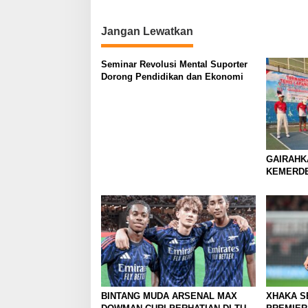
t
i
Jangan Lewatkan
o
n
Seminar Revolusi Mental Suporter
Dorong Pendidikan dan Ekonomi
GAIRAHK
KEMERDE
TENIS AN
MOJOKER
BERGULI
BINTANG MUDA ARSENAL MAX
XHAKA S