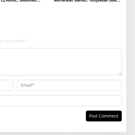
 LEAGUE, GABUNG
Meriahkan Bantur, Tunjukkan Bukti
LAND
Nyata Pengabdian Santri
elds are marked
*