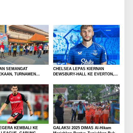
AN SEMANGAT
CHELSEA LEPAS KIERNAN
KAAN, TURNAMEN
DEWSBURY-HALL KE EVERTON,
TAR KLUB SE-
JALAN BARU SANG GELANDANG
TO RAYA RESMI
DIMULAI
R
EGERA KEMBALI KE
GALAKSI 2025 DIMAS Al-Hikam