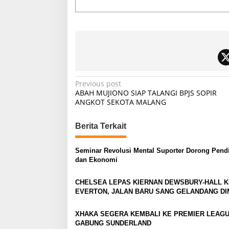
P
Previous post
ABAH MUJIONO SIAP TALANGI BPJS SOPIR
o
ANGKOT SEKOTA MALANG
s
t
Berita Terkait
n
Seminar Revolusi Mental Suporter Dorong Pend
a
dan Ekonomi
v
CHELSEA LEPAS KIERNAN DEWSBURY-HALL K
i
EVERTON, JALAN BARU SANG GELANDANG DI
g
a
XHAKA SEGERA KEMBALI KE PREMIER LEAGU
GABUNG SUNDERLAND