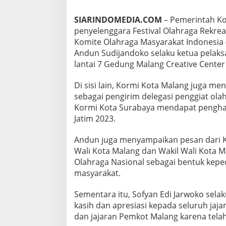
R
A
SIARINDOMEDIA.COM
– Pemerintah Ko
F
penyelenggara Festival Olahraga Rekreas
O
Komite Olahraga Masyarakat Indonesia (
R
D
Andun Sudijandoko selaku ketua pelaks
A
lantai 7 Gedung Malang Creative Center 
T
E
Di sisi lain, Kormi Kota Malang juga m
R
sebagai pengirim delegasi penggiat ola
B
A
Kormi Kota Surabaya mendapat penghar
I
Jatim 2023.
K
Andun juga menyampaikan pesan dari K
Wali Kota Malang dan Wakil Wali Kota 
Olahraga Nasional sebagai bentuk kepe
masyarakat.
Sementara itu, Sofyan Edi Jarwoko sel
kasih dan apresiasi kepada seluruh jajar
dan jajaran Pemkot Malang karena telah