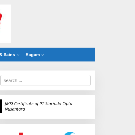
& Sains
Ragam
S
e
a
r
c
JMSI Certificate of PT Siarindo Cipta
h
Nusantara
f
o
r
: