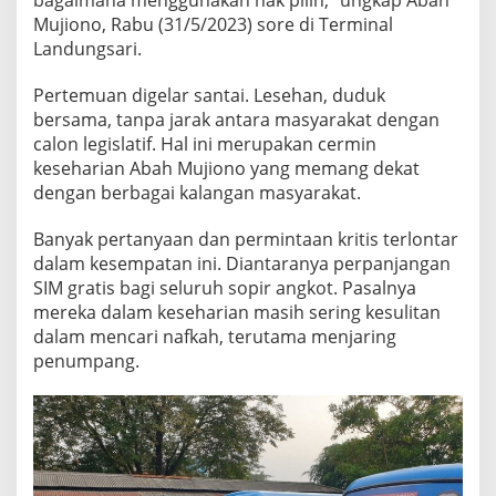
N
Mujiono, Rabu (31/5/2023) sore di Terminal
G
Landungsari.
K
O
T
Pertemuan digelar santai. Lesehan, duduk
K
bersama, tanpa jarak antara masyarakat dengan
O
calon legislatif. Hal ini merupakan cermin
T
keseharian Abah Mujiono yang memang dekat
A
dengan berbagai kalangan masyarakat.
M
A
L
Banyak pertanyaan dan permintaan kritis terlontar
A
dalam kesempatan ini. Diantaranya perpanjangan
N
SIM gratis bagi seluruh sopir angkot. Pasalnya
G
mereka dalam keseharian masih sering kesulitan
dalam mencari nafkah, terutama menjaring
penumpang.