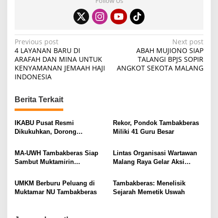
Follow Us
P
Previous post
Next post
4 LAYANAN BARU DI
ABAH MUJIONO SIAP
o
ARAFAH DAN MINA UNTUK
TALANGI BPJS SOPIR
KENYAMANAN JEMAAH HAJI
ANGKOT SEKOTA MALANG
s
INDONESIA
t
n
Berita Terkait
a
v
IKABU Pusat Resmi
Rekor, Pondok Tambakberas
Dikukuhkan, Dorong
Miliki 41 Guru Besar
i
Kemandirian Ekonomi
Alumni
g
MA-UWH Tambakberas Siap
Lintas Organisasi Wartawan
Sambut Muktamirin
Malang Raya Gelar Aksi
a
Muktamar NU
Protes “Kami Bukan Londo
t
Ireng”
UMKM Berburu Peluang di
Tambakberas: Menelisik
i
Muktamar NU Tambakberas
Sejarah Memetik Uswah
o