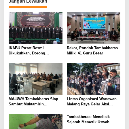
n
Jangan Lewatkan
IKABU Pusat Resmi
Rekor, Pondok Tambakberas
Dikukuhkan, Dorong
Miliki 41 Guru Besar
Kemandirian Ekonomi
Alumni
MA-UWH Tambakberas Siap
Lintas Organisasi Wartawan
Sambut Muktamirin
Malang Raya Gelar Aksi
Muktamar NU
Protes “Kami Bukan Londo
Ireng”
Tambakberas: Menelisik
Sejarah Memetik Uswah