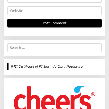
S
e
a
r
c
JMSI Certificate of PT Siarindo Cipta Nusantara
h
f
o
r
: