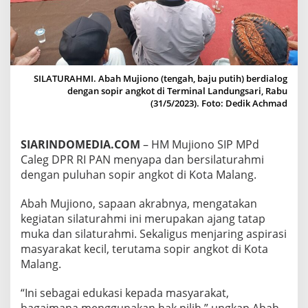
E
R
S
I
L
A
SILATURAHMI. Abah Mujiono (tengah, baju putih) berdialog
T
dengan sopir angkot di Terminal Landungsari, Rabu
U
(31/5/2023). Foto: Dedik Achmad
R
A
H
M
SIARINDOMEDIA.COM
– HM Mujiono SIP MPd
I
Caleg DPR RI PAN menyapa dan bersilaturahmi
D
dengan puluhan sopir angkot di Kota Malang.
E
N
Abah Mujiono, sapaan akrabnya, mengatakan
G
A
kegiatan silaturahmi ini merupakan ajang tatap
N
muka dan silaturahmi. Sekaligus menjaring aspirasi
S
masyarakat kecil, terutama sopir angkot di Kota
O
Malang.
P
I
R
“Ini sebagai edukasi kepada masyarakat,
A
bagaimana menggunakan hak pilih,” ungkap Abah