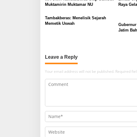
Muktamirin Muktamar NU
Raya Gela
Bukan Lo
Tambakberas: Menelisik Sejarah
Memetik Uswah
Gubernur
Jatim Ba
Berkualit
Leave a Reply
Your email address will not be published.
Required fi