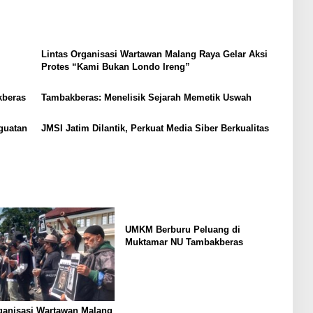
Lintas Organisasi Wartawan Malang Raya Gelar Aksi
Protes “Kami Bukan Londo Ireng”
kberas
Tambakberas: Menelisik Sejarah Memetik Uswah
guatan
JMSI Jatim Dilantik, Perkuat Media Siber Berkualitas
UMKM Berburu Peluang di
Muktamar NU Tambakberas
ganisasi Wartawan Malang