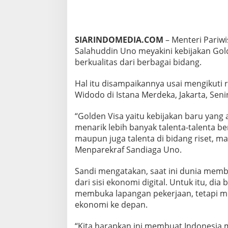
T
A
L
E
SIARINDOMEDIA.COM
– Menteri Pariwi
N
Salahuddin Uno meyakini kebijakan Gold
T
A
berkualitas dari berbagai bidang.
B
E
Hal itu disampaikannya usai mengikuti r
R
Widodo di Istana Merdeka, Jakarta, Seni
K
U
A
“Golden Visa yaitu kebijakan baru yang
L
menarik lebih banyak talenta-talenta ber
I
maupun juga talenta di bidang riset, ma
T
Menparekraf Sandiaga Uno.
A
S
Sandi mengatakan, saat ini dunia memb
dari sisi ekonomi digital. Untuk itu, di
membuka lapangan pekerjaan, tetapi m
ekonomi ke depan.
“Kita harapkan ini membuat Indonesia 