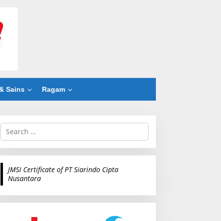
& Sains
Ragam
S
e
a
r
c
JMSI Certificate of PT Siarindo Cipta
h
Nusantara
f
o
r
: