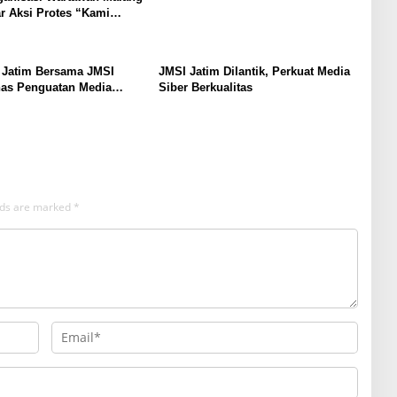
r Aksi Protes “Kami
ndo Ireng”
 Jatim Bersama JMSI
JMSI Jatim Dilantik, Perkuat Media
has Penguatan Media
Siber Berkualitas
as
elds are marked
*