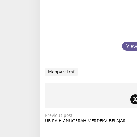
View
Menparekraf
P
Previous post
UB RAIH ANUGERAH MERDEKA BELAJAR
o
s