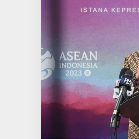
:
K
E
B
I
J
A
K
A
N
G
O
L
D
E
N
V
I
S
A
T
A
R
I
K