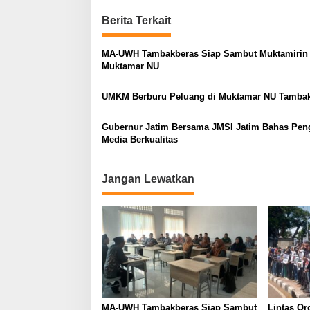
t
Berita Terkait
n
a
MA-UWH Tambakberas Siap Sambut Muktamirin
v
Muktamar NU
i
UMKM Berburu Peluang di Muktamar NU Tamba
g
a
Gubernur Jatim Bersama JMSI Jatim Bahas Pen
Media Berkualitas
t
i
Jangan Lewatkan
o
n
MA-UWH Tambakberas Siap Sambut
Lintas Or