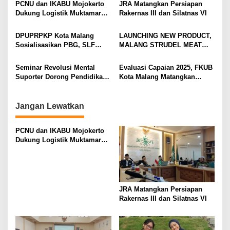
v
PCNU dan IKABU Mojokerto
JRA Matangkan Persiapan
Dukung Logistik Muktamar
Rakernas III dan Silatnas VI
i
NU
g
DPUPRPKP Kota Malang
LAUNCHING NEW PRODUCT,
Sosialisasikan PBG, SLF
MALANG STRUDEL MEAT
a
Pengolahan Limbah Dapur
SERIES
t
SPPG
Seminar Revolusi Mental
Evaluasi Capaian 2025, FKUB
i
Suporter Dorong Pendidikan
Kota Malang Matangkan
dan Ekonomi
Konsep Kerukunan
o
n
Jangan Lewatkan
PCNU dan IKABU Mojokerto
Dukung Logistik Muktamar
NU
JRA Matangkan Persiapan
Rakernas III dan Silatnas VI