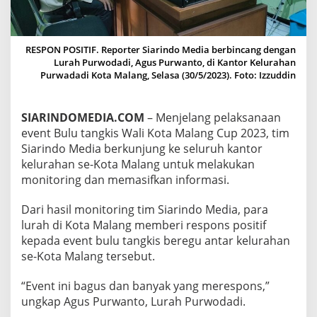
S
P
O
S
RESPON POSITIF. Reporter Siarindo Media berbincang dengan
I
Lurah Purwodadi, Agus Purwanto, di Kantor Kelurahan
T
Purwadadi Kota Malang, Selasa (30/5/2023). Foto: Izzuddin
I
F
E
SIARINDOMEDIA.COM
– Menjelang pelaksanaan
V
event Bulu tangkis Wali Kota Malang Cup 2023, tim
E
N
Siarindo Media berkunjung ke seluruh kantor
T
kelurahan se-Kota Malang untuk melakukan
B
monitoring dan memasifkan informasi.
U
L
Dari hasil monitoring tim Siarindo Media, para
U
T
lurah di Kota Malang memberi respons positif
A
kepada event bulu tangkis beregu antar kelurahan
N
se-Kota Malang tersebut.
G
K
“Event ini bagus dan banyak yang merespons,”
I
S
ungkap Agus Purwanto, Lurah Purwodadi.
W