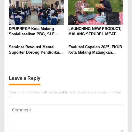
DPUPRPKP Kota Malang
LAUNCHING NEW PRODUCT,
Sosialisasikan PBG, SLF
MALANG STRUDEL MEAT
Pengolahan Limbah Dapur
SERIES
SPPG
Seminar Revolusi Mental
Evaluasi Capaian 2025, FKUB
Suporter Dorong Pendidikan
Kota Malang Matangkan
dan Ekonomi
Konsep Kerukunan
Leave a Reply
Your email address will not be published.
Required fields are marked
*