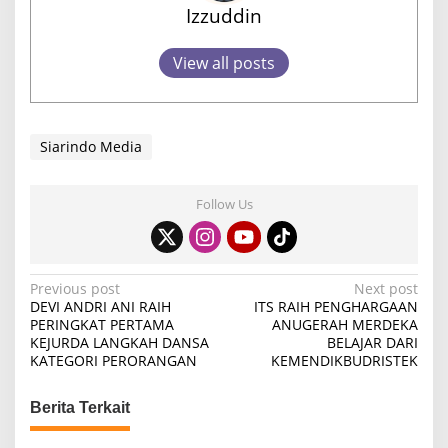
Izzuddin
View all posts
Siarindo Media
Follow Us
P
Previous post
Next post
DEVI ANDRI ANI RAIH
ITS RAIH PENGHARGAAN
o
PERINGKAT PERTAMA
ANUGERAH MERDEKA
KEJURDA LANGKAH DANSA
BELAJAR DARI
s
KATEGORI PERORANGAN
KEMENDIKBUDRISTEK
t
n
Berita Terkait
a