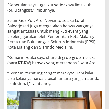
A
“Kebetulan saya juga ikut setidaknya lima klub
L
(bulu tangkis),” imbuhnya.
I
K
Selain Gus Pur, Ardi Novianto selaku Lurah
O
T
Balearjosari juga mengatakan bahwa warganya
A
sangat antusias untuk mengikuti event yang
M
diselenggarakan oleh Pemerintah Kota Malang,
A
Persatuan Bulu tangkis Seluruh Indonesia (PBSI)
L
A
Kota Malang dan Siarindo Media ini.
N
G
“Kemarin ketika saya share di grup-grup mereka
C
(para RT-RW) banyak yang merespons,” kata Ardi.
U
P
“Event ini terhitung sangat merakyat. Tapi kalau
2
0
bisa kelasnya harus dipisah antara yang amatir dan
2
profesional,” tambahnya.
3