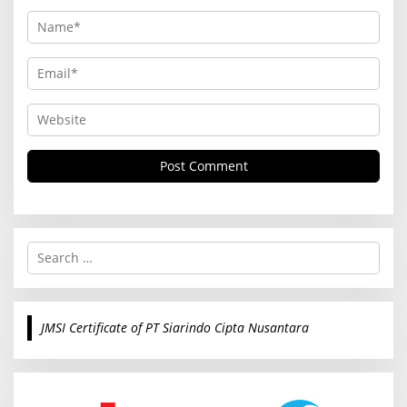
S
e
a
r
c
JMSI Certificate of PT Siarindo Cipta Nusantara
h
f
o
r
: