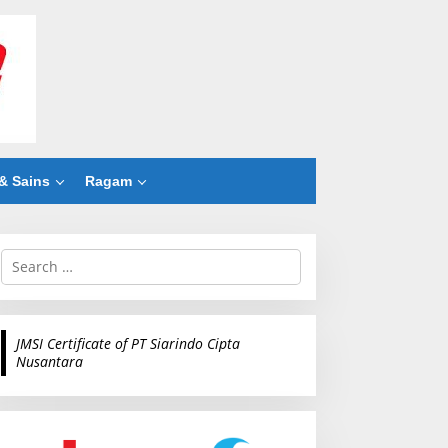
& Sains
Ragam
S
e
a
r
c
JMSI Certificate of PT Siarindo Cipta
h
Nusantara
f
o
r
: