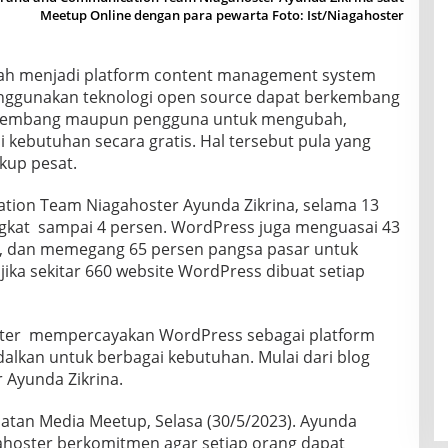
Meetup Online dengan para pewarta Foto: Ist/Niagahoster
ah menjadi platform content management system
nggunakan teknologi open source dapat berkembang
ngembang maupun pengguna untuk mengubah,
kebutuhan secara gratis. Hal tersebut pula yang
kup pesat.
ion Team Niagahoster Ayunda Zikrina, selama 13
kat sampai 4 persen. WordPress juga menguasai 43
et, dan memegang 65 persen pangsa pasar untuk
ika sekitar 660 website WordPress dibuat setiap
ster mempercayakan WordPress sebagai platform
alkan untuk berbagai kebutuhan. Mulai dari blog
r Ayunda Zikrina.
atan Media Meetup, Selasa (30/5/2023). Ayunda
ahoster berkomitmen agar setiap orang dapat