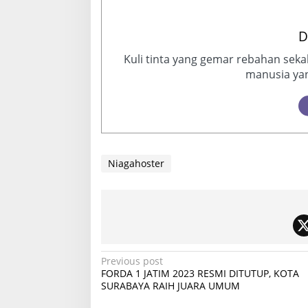
D
Kuli tinta yang gemar rebahan sek
manusia yan
Niagahoster
P
Previous post
FORDA 1 JATIM 2023 RESMI DITUTUP, KOTA
o
SURABAYA RAIH JUARA UMUM
s