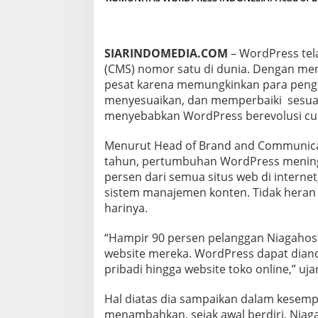
I
T
A
S
SIARINDOMEDIA.COM
– WordPress tel
W
(CMS) nomor satu di dunia. Dengan me
O
pesat karena memungkinkan para pe
R
D
menyesuaikan, dan memperbaiki sesuai 
P
menyebabkan WordPress berevolusi cu
R
E
Menurut Head of Brand and Communicat
S
tahun, pertumbuhan WordPress mening
S
I
persen dari semua situs web di intern
N
sistem manajemen konten. Tidak heran j
D
harinya.
O
N
“Hampir 90 persen pelanggan Niagaho
E
S
website mereka. WordPress dapat diand
I
pribadi hingga website toko online,” uja
A
Hal diatas dia sampaikan dalam kesemp
menambahkan, sejak awal berdiri, Niag