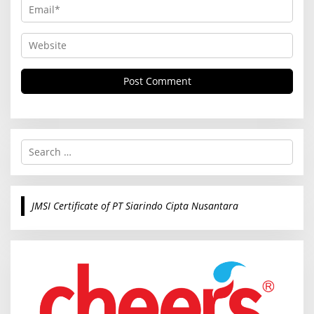
S
e
a
r
c
JMSI Certificate of PT Siarindo Cipta Nusantara
h
f
o
r
: