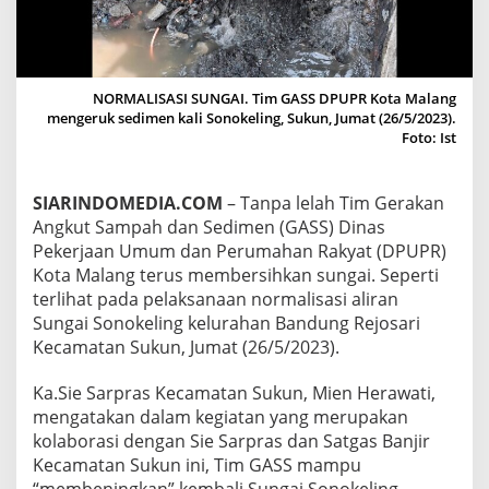
N
I
N
G
K
NORMALISASI SUNGAI. Tim GASS DPUPR Kota Malang
A
mengeruk sedimen kali Sonokeling, Sukun, Jumat (26/5/2023).
N
Foto: Ist
S
U
N
SIARINDOMEDIA.COM
– Tanpa lelah Tim Gerakan
G
Angkut Sampah dan Sedimen (GASS) Dinas
A
I
Pekerjaan Umum dan Perumahan Rakyat (DPUPR)
S
Kota Malang terus membersihkan sungai. Seperti
O
terlihat pada pelaksanaan normalisasi aliran
N
Sungai Sonokeling kelurahan Bandung Rejosari
O
K
Kecamatan Sukun, Jumat (26/5/2023).
E
L
Ka.Sie Sarpras Kecamatan Sukun, Mien Herawati,
I
mengatakan dalam kegiatan yang merupakan
N
kolaborasi dengan Sie Sarpras dan Satgas Banjir
G
Kecamatan Sukun ini, Tim GASS mampu
“membeningkan” kembali Sungai Sonokeling.