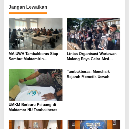
n
Jangan Lewatkan
MA-UWH Tambakberas Siap
Lintas Organisasi Wartawan
Sambut Muktamirin
Malang Raya Gelar Aksi
Muktamar NU
Protes “Kami Bukan Londo
Ireng”
Tambakberas: Menelisik
Sejarah Memetik Uswah
UMKM Berburu Peluang di
Muktamar NU Tambakberas