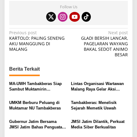
Follow Us
P
Previous post
Next post
KARTOLO: PALING SENENG
GLADI BERSIH LANCAR,
o
AKU MANGGUNG DI
PAGELARAN WAYANG
MALANG
BAKAL SEDOT ANIMO
s
BESAR
t
n
Berita Terkait
a
v
MA-UWH Tambakberas Siap
Lintas Organisasi Wartawan
Sambut Muktamirin
Malang Raya Gelar Aksi
i
Muktamar NU
Protes “Kami Bukan Londo
Ireng”
g
UMKM Berburu Peluang di
Tambakberas: Menelisik
Muktamar NU Tambakberas
Sejarah Memetik Uswah
a
t
Gubernur Jatim Bersama
JMSI Jatim Dilantik, Perkuat
i
JMSI Jatim Bahas Penguatan
Media Siber Berkualitas
Media Berkualitas
o