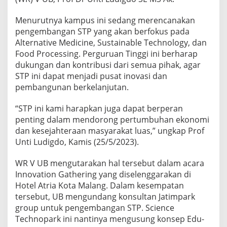
M
I
Menurutnya kampus ini sedang merencanakan
D
pengembangan STP yang akan berfokus pada
A
Alternative Medicine, Sustainable Technology, dan
N
K
Food Processing. Perguruan Tinggi ini berharap
E
dukungan dan kontribusi dari semua pihak, agar
S
STP ini dapat menjadi pusat inovasi dan
E
pembangunan berkelanjutan.
J
A
H
“STP ini kami harapkan juga dapat berperan
T
penting dalam mendorong pertumbuhan ekonomi
E
dan kesejahteraan masyarakat luas,” ungkap Prof
R
Unti Ludigdo, Kamis (25/5/2023).
A
A
N
WR V UB mengutarakan hal tersebut dalam acara
M
Innovation Gathering yang diselenggarakan di
A
Hotel Atria Kota Malang. Dalam kesempatan
S
tersebut, UB mengundang konsultan Jatimpark
Y
A
group untuk pengembangan STP. Science
R
Technopark ini nantinya mengusung konsep Edu-
A