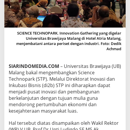
T
E
C
H
N
O
SCIENCE TECHNOPARK. Innovation Gathering yang digelar
P
Universitas Brawijaya Malang di Hotel Atria Malang,
A
menjembatani antara periset dengan industri. Foto: Dedik
R
Achmad
K
,
T
U
SIARINDOMEDIA.COM
– Universitas Brawijaya (UB)
M
Malang bakal mengembangkan Science
B
Technopark (STP). Melalui Direktorat Inovasi dan
U
Inkubasi Bisnis (di2b) STP ini diharapkan dapat
H
menjadi pusat inovasi dan pembangunan
K
A
berkelanjutan dengan tujuan mulia guna
N
mendorong pertumbuhan ekonomi dan
E
kesejahteraan masyarakat luas.
K
O
Hal tersebut diatas disampaikan oleh Wakil Rektor
N
O
(WR) V UB, Prof Dr Unti Ludigdo SE MS Ak.