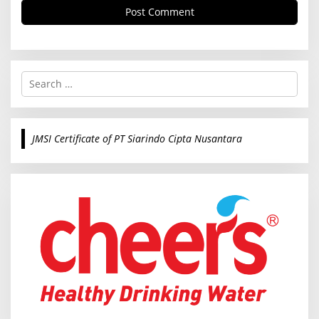
S
e
a
r
c
JMSI Certificate of PT Siarindo Cipta Nusantara
h
f
o
r
: