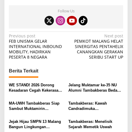
Follow Us
P
Previous post
Next post
FEB UNISMA GELAR
PEMKOT MALANG HELAT
o
INTERNATIONAL INBOUND
SINERGITAS PENTAHELIX
MOBILITY, HADIRKAN
CANANGKAN GERAKAN
s
PESERTA 8 NEGARA
SERIBU START UP
t
n
Berita Terkait
a
v
WE STAND! 2026 Dorong
Jelang Muktamar ke-35 NU
Kesadaran Cegah Kekerasan
Alumni Tambakberas Bedah
i
Seksual
Buku
g
MA-UWH Tambakberas Siap
Tambakberas: Kawah
Sambut Muktamirin
Candradimuka
a
Muktamar NU
Kepemimpinan Nahdlatul
t
Ulama
Jejak Hijau SMPN 13 Malang
Tambakberas: Menelisik
i
Bangun Lingkungan
Sejarah Memetik Uswah