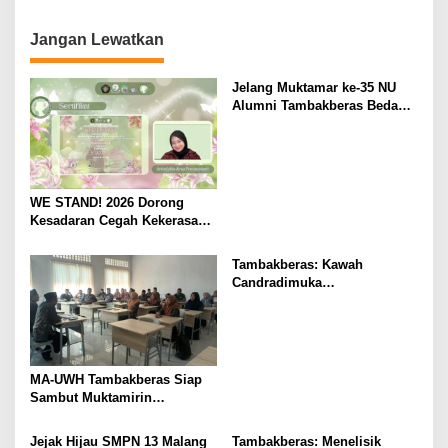
Berkelanjutan
o
n
Jangan Lewatkan
Jelang Muktamar ke-35 NU
Alumni Tambakberas Bedah
Buku
WE STAND! 2026 Dorong
Kesadaran Cegah Kekerasan
Seksual
Tambakberas: Kawah
Candradimuka
Kepemimpinan Nahdlatul
Ulama
MA-UWH Tambakberas Siap
Sambut Muktamirin
Muktamar NU
Jejak Hijau SMPN 13 Malang
Tambakberas: Menelisik