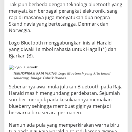
I
Tak jauh berbeda dengan teknologi bluetooth yang
N
menyatukan berbagai perangkat elektronik, sang
A
raja di masanya juga menyatukan dua negara
M
Skandinavia yang bertetangga, Denmark dan
A
R
Norwegia.
A
J
Logo Bluetooth menggabungkan inisial Harald
A
yang diwakili simbol rahasia untuk Hagall (*) dan
V
Bjarkan (B).
I
K
I
N
TERINSPIRASI RAJA VIKING. Logo Bluetooth yang kita kenal
G
sekarang. Image: Fabrik Brands
Sebenarnya awal mula julukan Bluetooth pada Raja
Harald masih mengundang perdebatan. Sejumlah
sumber merujuk pada kesukaannya memakan
blueberry sehingga membuat giginya menjadi
berwarna biru secara permanen.
Namun ada pula yang memperkirakan warna biru
tua pada gigi Raja Harald bisa jadi karena giginya