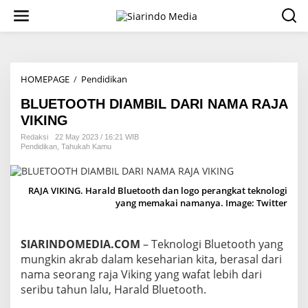
S
k
i
p
t
o
HOMEPAGE
/
Pendidikan
B
c
L
o
BLUETOOTH DIAMBIL DARI NAMA RAJA
U
n
E
t
VIKING
T
e
Redaksi
22 May 2023 / 16:21 WIB
O
n
Pendidikan
,
Tahukah Kamu
O
t
T
H
RAJA VIKING. Harald Bluetooth dan logo perangkat teknologi
D
yang memakai namanya. Image: Twitter
I
A
M
B
SIARINDOMEDIA.COM
– Teknologi Bluetooth yang
I
mungkin akrab dalam keseharian kita, berasal dari
L
nama seorang raja Viking yang wafat lebih dari
D
seribu tahun lalu, Harald Bluetooth.
A
R