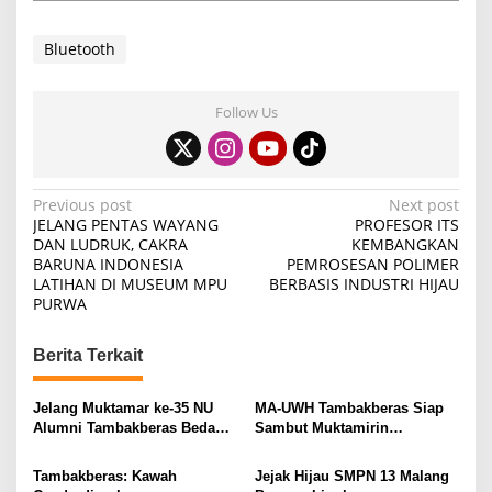
Bluetooth
Follow Us
P
Previous post
Next post
JELANG PENTAS WAYANG
PROFESOR ITS
o
DAN LUDRUK, CAKRA
KEMBANGKAN
BARUNA INDONESIA
PEMROSESAN POLIMER
s
LATIHAN DI MUSEUM MPU
BERBASIS INDUSTRI HIJAU
t
PURWA
n
Berita Terkait
a
v
Jelang Muktamar ke-35 NU
MA-UWH Tambakberas Siap
i
Alumni Tambakberas Bedah
Sambut Muktamirin
Buku
Muktamar NU
g
Tambakberas: Kawah
Jejak Hijau SMPN 13 Malang
a