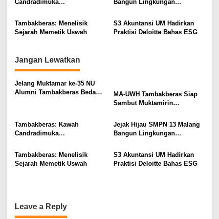
Candradimuka
Bangun Lingkungan
t
Kepemimpinan Nahdlatul
Berkelanjutan
Ulama
i
Tambakberas: Menelisik
S3 Akuntansi UM Hadirkan
Sejarah Memetik Uswah
Praktisi Deloitte Bahas ESG
o
n
Jangan Lewatkan
Jelang Muktamar ke-35 NU
Alumni Tambakberas Bedah
MA-UWH Tambakberas Siap
Buku
Sambut Muktamirin
Muktamar NU
Tambakberas: Kawah
Jejak Hijau SMPN 13 Malang
Candradimuka
Bangun Lingkungan
Kepemimpinan Nahdlatul
Berkelanjutan
Ulama
Tambakberas: Menelisik
S3 Akuntansi UM Hadirkan
Sejarah Memetik Uswah
Praktisi Deloitte Bahas ESG
Leave a Reply