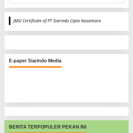
e
a
r
c
JMSI Certificate of PT Siarindo Cipta Nusantara
h
f
o
r
:
E-paper Siarindo Media
BERITA TERPOPULER PEKAN INI