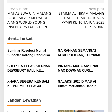
P
Previous post
Next post
MAHASISWA UIN MALANG
STAIMA AL HIKAM MALANG
o
SABET SILVER MEDAL DI
HADIRI TEMU TAHUNAN
AJANG WORLD YOUNG
PPMPI KE-10 TAHUN 2023
s
INVENTORS EXHIBITION
DI KENDARI
t
n
Berita Terkait
a
v
Seminar Revolusi Mental
GAIRAHKAN SEMANGAT
Suporter Dorong Pendidikan
KEMERDEKAAN, TURNAMEN
i
dan Ekonomi
TENIS ANTAR KLUB SE-
MOJOKERTO RAYA RESMI
g
CHELSEA LEPAS KIERNAN
BINTANG MUDA ARSENAL
BERGULIR
DEWSBURY-HALL KE
MAX DOWMAN CURI
a
EVERTON, JALAN BARU
PERHATIAN DI TUR
t
SANG GELANDANG DIMULAI
PRAMUSIM ASIA
XHAKA SEGERA KEMBALI
GALAKSI 2025 DIMAS Al-
i
KE PREMIER LEAGUE,
Hikam Meriahkan Bantur,
GABUNG SUNDERLAND
Tunjukkan Bukti Nyata
o
Pengabdian Santri
n
Jangan Lewatkan