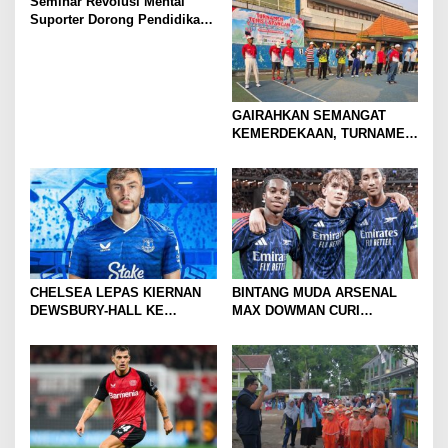
Seminar Revolusi Mental
Suporter Dorong Pendidikan
dan Ekonomi
GAIRAHKAN SEMANGAT
KEMERDEKAAN, TURNAMEN
TENIS ANTAR KLUB SE-
MOJOKERTO RAYA RESMI
BERGULIR
CHELSEA LEPAS KIERNAN
BINTANG MUDA ARSENAL
DEWSBURY-HALL KE
MAX DOWMAN CURI
EVERTON, JALAN BARU
PERHATIAN DI TUR
SANG GELANDANG DIMULAI
PRAMUSIM ASIA