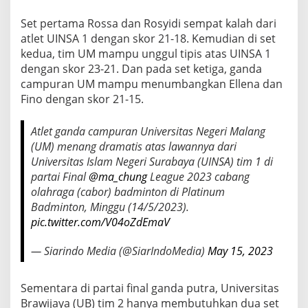
E
A
Set pertama Rossa dan Rosyidi sempat kalah dari
G
atlet UINSA 1 dengan skor 21-18. Kemudian di set
U
kedua, tim UM mampu unggul tipis atas UINSA 1
E
dengan skor 23-21. Dan pada set ketiga, ganda
2
0
campuran UM mampu menumbangkan Ellena dan
2
Fino dengan skor 21-15.
3
C
Atlet ganda campuran Universitas Negeri Malang
A
B
(UM) menang dramatis atas lawannya dari
O
Universitas Islam Negeri Surabaya (UINSA) tim 1 di
R
partai Final
@ma_chung
League 2023 cabang
B
olahraga (cabor) badminton di Platinum
A
Badminton, Minggu (14/5/2023).
D
M
pic.twitter.com/V04oZdEmaV
I
N
— Siarindo Media (@SiarIndoMedia)
May 15, 2023
T
O
N
Sementara di partai final ganda putra, Universitas
Brawijaya (UB) tim 2 hanya membutuhkan dua set