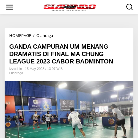
S
k
i
p
t
o
HOMEPAGE
/
Olahraga
G
c
A
o
GANDA CAMPURAN UM MENANG
N
n
D
t
DRAMATIS DI FINAL MA CHUNG
A
e
LEAGUE 2023 CABOR BADMINTON
C
n
A
t
Izzuddin
15 May 2023 / 13:07 WIB
Olahraga
M
P
U
R
A
N
U
M
M
E
N
A