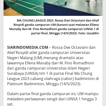
N
G
D
R
A
MA CHUNG LEAGUE 2023. Rossa Dwi Octaviani dan Alief
M
Rosyidi ganda campuran UM (kanan) saat melawan Ellena
A
Manaby dan M. Fino Romadhoni ganda campuran UINSA 1 di
T
partai final, Minggu (14/5/2023). Foto: Izzuddin
I
S
D
SIARINDOMEDIA.COM
– Rossa Dwi Octaviani dan
I
Alief Rosyidi atlet ganda campuran Universitas
F
Negeri Malang (UM) menang dramatis atas
I
N
lawannya Ellena Manaby dan M. Fino Romadhoni
A
dari ganda campuran Universitas Islam Negeri
L
Surabaya (UINSA) tim 1 di partai Final Ma Chung
M
League 2023 cabang olahraga (cabor) badminton di
A
C
Platinum Badminton, Minggu (14/5/2023).
H
U
Dalam partai final ganda campuran ini, UM mampu
N
meladeni perlawanan sengit dari UINSA 1 hingga 3
G
set.
L