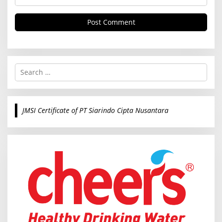
S
e
a
r
c
JMSI Certificate of PT Siarindo Cipta Nusantara
h
f
o
r
: