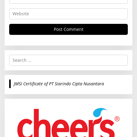
S
e
a
r
c
JMSI Certificate of PT Siarindo Cipta Nusantara
h
f
o
r
: