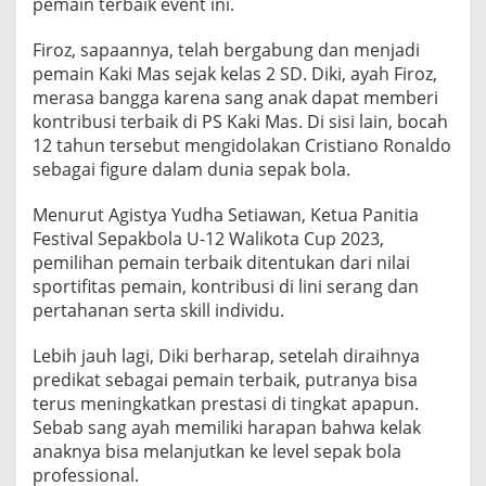
pemain terbaik event ini.
B
O
Firoz, sapaannya, telah bergabung dan menjadi
L
A
pemain Kaki Mas sejak kelas 2 SD. Diki, ayah Firoz,
U
merasa bangga karena sang anak dapat memberi
-
kontribusi terbaik di PS Kaki Mas. Di sisi lain, bocah
1
12 tahun tersebut mengidolakan Cristiano Ronaldo
2
sebagai figure dalam dunia sepak bola.
W
A
L
Menurut Agistya Yudha Setiawan, Ketua Panitia
I
Festival Sepakbola U-12 Walikota Cup 2023,
K
pemilihan pemain terbaik ditentukan dari nilai
O
sportifitas pemain, kontribusi di lini serang dan
T
A
pertahanan serta skill individu.
C
U
Lebih jauh lagi, Diki berharap, setelah diraihnya
P
predikat sebagai pemain terbaik, putranya bisa
2
terus meningkatkan prestasi di tingkat apapun.
0
2
Sebab sang ayah memiliki harapan bahwa kelak
3
anaknya bisa melanjutkan ke level sepak bola
professional.