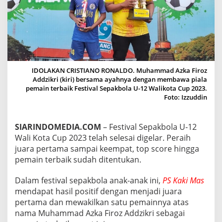
E
M
A
I
N
T
E
R
IDOLAKAN CRISTIANO RONALDO. Muhammad Azka Firoz
B
Addzikri (kiri) bersama ayahnya dengan membawa piala
A
pemain terbaik Festival Sepakbola U-12 Walikota Cup 2023.
I
Foto: Izzuddin
K
F
E
SIARINDOMEDIA.COM
– Festival Sepakbola U-12
S
Wali Kota Cup 2023 telah selesai digelar. Peraih
T
I
juara pertama sampai keempat, top score hingga
V
pemain terbaik sudah ditentukan.
A
L
Dalam festival sepakbola anak-anak ini,
PS Kaki Mas
S
mendapat hasil positif dengan menjadi juara
E
P
pertama dan mewakilkan satu pemainnya atas
A
nama Muhammad Azka Firoz Addzikri sebagai
K