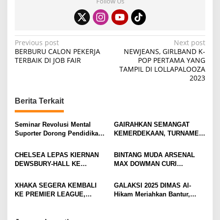
Follow Us
P
Previous post
Next post
BERBURU CALON PEKERJA
NEWJEANS, GIRLBAND K-
o
TERBAIK DI JOB FAIR
POP PERTAMA YANG
TAMPIL DI LOLLAPALOOZA
s
2023
t
n
Berita Terkait
a
v
Seminar Revolusi Mental
GAIRAHKAN SEMANGAT
Suporter Dorong Pendidikan
KEMERDEKAAN, TURNAMEN
i
dan Ekonomi
TENIS ANTAR KLUB SE-
MOJOKERTO RAYA RESMI
g
CHELSEA LEPAS KIERNAN
BINTANG MUDA ARSENAL
BERGULIR
DEWSBURY-HALL KE
MAX DOWMAN CURI
a
EVERTON, JALAN BARU
PERHATIAN DI TUR
t
SANG GELANDANG DIMULAI
PRAMUSIM ASIA
XHAKA SEGERA KEMBALI
GALAKSI 2025 DIMAS Al-
i
KE PREMIER LEAGUE,
Hikam Meriahkan Bantur,
GABUNG SUNDERLAND
Tunjukkan Bukti Nyata
o
Pengabdian Santri