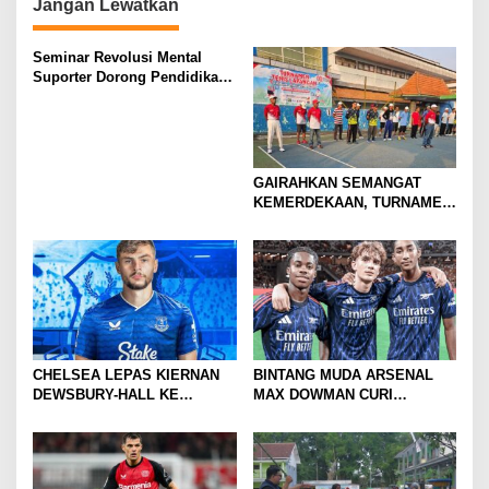
n
Jangan Lewatkan
Seminar Revolusi Mental
Suporter Dorong Pendidikan
dan Ekonomi
GAIRAHKAN SEMANGAT
KEMERDEKAAN, TURNAMEN
TENIS ANTAR KLUB SE-
MOJOKERTO RAYA RESMI
BERGULIR
CHELSEA LEPAS KIERNAN
BINTANG MUDA ARSENAL
DEWSBURY-HALL KE
MAX DOWMAN CURI
EVERTON, JALAN BARU
PERHATIAN DI TUR
SANG GELANDANG DIMULAI
PRAMUSIM ASIA