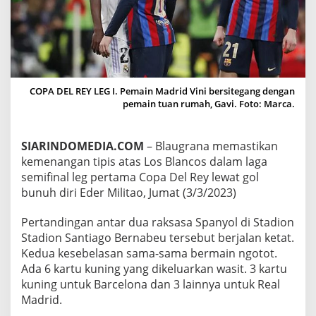
I
T
A
O
P
A
S
COPA DEL REY LEG I. Pemain Madrid Vini bersitegang dengan
T
pemain tuan rumah, Gavi. Foto: Marca.
I
K
A
SIARINDOMEDIA.COM
– Blaugrana memastikan
N
K
kemenangan tipis atas Los Blancos dalam laga
E
semifinal leg pertama Copa Del Rey lewat gol
M
bunuh diri Eder Militao, Jumat (3/3/2023)
E
N
Pertandingan antar dua raksasa Spanyol di Stadion
A
N
Stadion Santiago Bernabeu tersebut berjalan ketat.
G
Kedua kesebelasan sama-sama bermain ngotot.
A
Ada 6 kartu kuning yang dikeluarkan wasit. 3 kartu
N
kuning untuk Barcelona dan 3 lainnya untuk Real
B
Madrid.
L
A