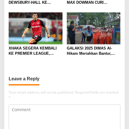
DEWSBURY-HALL KE
MAX DOWMAN CURI
EVERTON, JALAN BARU
PERHATIAN DI TUR
SANG GELANDANG DIMULAI
PRAMUSIM ASIA
XHAKA SEGERA KEMBALI
GALAKSI 2025 DIMAS Al-
KE PREMIER LEAGUE,
Hikam Meriahkan Bantur,
GABUNG SUNDERLAND
Tunjukkan Bukti Nyata
Pengabdian Santri
Leave a Reply
Your email address will not be published.
Required fields are marked
*