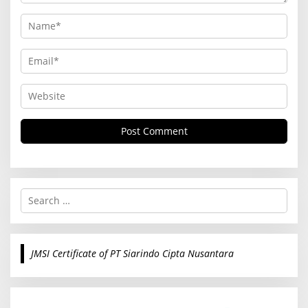
S
e
a
r
c
JMSI Certificate of PT Siarindo Cipta Nusantara
h
f
o
r
: