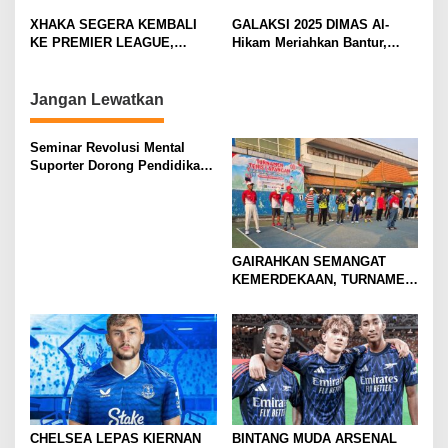
t
SANG GELANDANG DIMULAI
PRAMUSIM ASIA
i
XHAKA SEGERA KEMBALI
GALAKSI 2025 DIMAS Al-
KE PREMIER LEAGUE,
Hikam Meriahkan Bantur,
o
GABUNG SUNDERLAND
Tunjukkan Bukti Nyata
n
Pengabdian Santri
Jangan Lewatkan
Seminar Revolusi Mental
Suporter Dorong Pendidikan
dan Ekonomi
GAIRAHKAN SEMANGAT
KEMERDEKAAN, TURNAMEN
TENIS ANTAR KLUB SE-
MOJOKERTO RAYA RESMI
BERGULIR
CHELSEA LEPAS KIERNAN
BINTANG MUDA ARSENAL