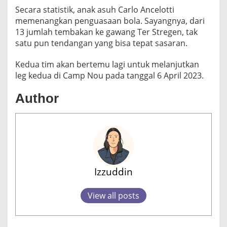
U
Secara statistik, anak asuh Carlo Ancelotti
G
memenangkan penguasaan bola. Sayangnya, dari
R
13 jumlah tembakan ke gawang Ter Stregen, tak
A
satu pun tendangan yang bisa tepat sasaran.
N
A
A
Kedua tim akan bertemu lagi untuk melanjutkan
T
leg kedua di Camp Nou pada tanggal 6 April 2023.
A
S
Author
L
O
S
B
L
A
N
C
Izzuddin
O
S
View all posts