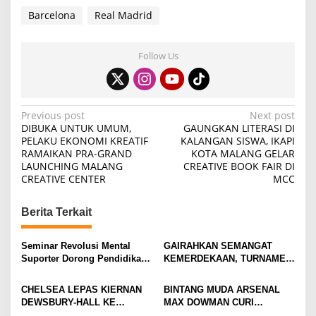
Barcelona
Real Madrid
Follow Us
P
Previous post
Next post
DIBUKA UNTUK UMUM,
GAUNGKAN LITERASI DI
o
PELAKU EKONOMI KREATIF
KALANGAN SISWA, IKAPI
RAMAIKAN PRA-GRAND
KOTA MALANG GELAR
s
LAUNCHING MALANG
CREATIVE BOOK FAIR DI
t
CREATIVE CENTER
MCC
n
Berita Terkait
a
v
Seminar Revolusi Mental
GAIRAHKAN SEMANGAT
i
Suporter Dorong Pendidikan
KEMERDEKAAN, TURNAMEN
dan Ekonomi
TENIS ANTAR KLUB SE-
g
MOJOKERTO RAYA RESMI
CHELSEA LEPAS KIERNAN
BINTANG MUDA ARSENAL
a
BERGULIR
DEWSBURY-HALL KE
MAX DOWMAN CURI
EVERTON, JALAN BARU
PERHATIAN DI TUR