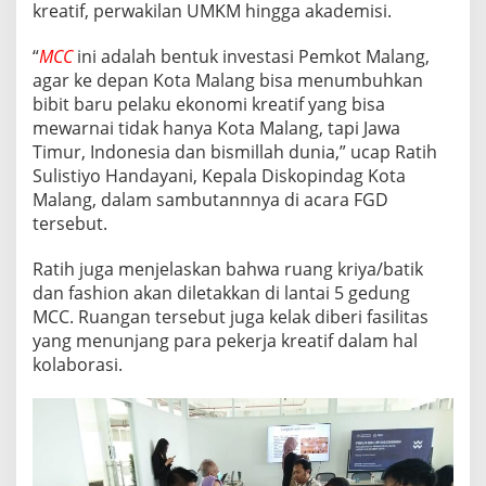
kreatif, perwakilan UMKM hingga akademisi.
R
J
A
“
MCC
ini adalah bentuk investasi Pemkot Malang,
K
agar ke depan Kota Malang bisa menumbuhkan
R
bibit baru pelaku ekonomi kreatif yang bisa
E
mewarnai tidak hanya Kota Malang, tapi Jawa
A
T
Timur, Indonesia dan bismillah dunia,” ucap Ratih
I
Sulistiyo Handayani, Kepala Diskopindag Kota
F
Malang, dalam sambutannnya di acara FGD
D
tersebut.
I
G
E
Ratih juga menjelaskan bahwa ruang kriya/batik
D
dan fashion akan diletakkan di lantai 5 gedung
U
MCC. Ruangan tersebut juga kelak diberi fasilitas
N
yang menunjang para pekerja kreatif dalam hal
G
kolaborasi.
M
C
C