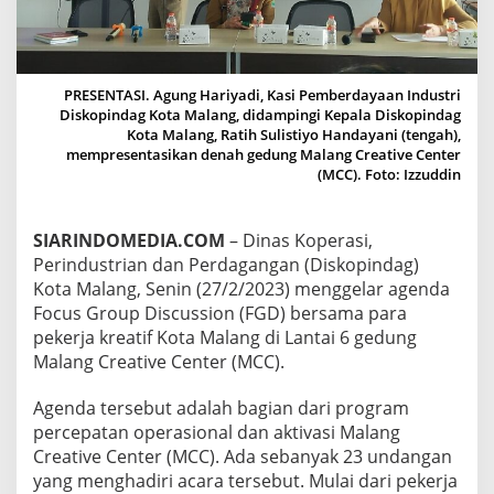
N
G
G
E
L
PRESENTASI. Agung Hariyadi, Kasi Pemberdayaan Industri
A
Diskopindag Kota Malang, didampingi Kepala Diskopindag
R
Kota Malang, Ratih Sulistiyo Handayani (tengah),
F
mempresentasikan denah gedung Malang Creative Center
G
(MCC). Foto: Izzuddin
D
B
E
SIARINDOMEDIA.COM
– Dinas Koperasi,
R
Perindustrian dan Perdagangan (Diskopindag)
S
Kota Malang, Senin (27/2/2023) menggelar agenda
A
M
Focus Group Discussion (FGD) bersama para
A
pekerja kreatif Kota Malang di Lantai 6 gedung
P
Malang Creative Center (MCC).
A
R
Agenda tersebut adalah bagian dari program
A
P
percepatan operasional dan aktivasi Malang
E
Creative Center (MCC). Ada sebanyak 23 undangan
K
yang menghadiri acara tersebut. Mulai dari pekerja
E