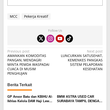
MCC
Pekerja Kreatif
Follow Us
P
Previous post
Next post
AMANKAN KOMODITAS
LUNCURKAN SATUSEHAT,
o
PANGAN, MENDAGRI
KEMENKES PANGKAS
MINTA PEMDA WASPADAI
SISTEM PELAPORAN
s
CUACA DI MUSIM
KESEHATAN
t
PENGHUJAN
n
Berita Terkait
a
v
GP Ansor Batu dan KBIHU Al-
BMW ASTRA USED CAR
i
Ikhlas Kelola DAM Haji Lewat
SURABAYA TAMPIL DENGAN
Sobat Farm’s
WAJAH BARU, SIAP LAYANI
g
PELANGGAN DI JATIM