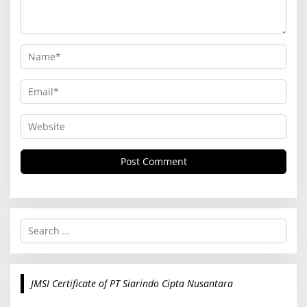
S
e
a
r
c
JMSI Certificate of PT Siarindo Cipta Nusantara
h
f