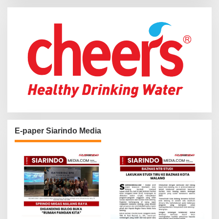
o
r
:
E-paper Siarindo Media