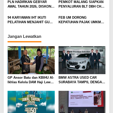
PLN HADIRKAN GEBYAR
PEMKOT MALANG SIAPKAN
a
DENGAN FASILITAS
AWAL TAHUN 2026, DISKON
PENYALURAN BLT DBH CHT
PREMIUM
t
TAMBAH DAYA HINGGA 50
UNTUK RIBUAN PEKERJA
PERSEN
ROKOK
i
94 KARYAWAN IHT IKUTI
FEB UM DORONG
PELATIHAN MENJAHIT GUNA
KEPATUHAN PAJAK UMKM
o
TINGKATKAN
LEWAT EDUKASI LITERASI
n
KETERAMPILAN
PAJAK
Jangan Lewatkan
GP Ansor Batu dan KBIHU Al-
BMW ASTRA USED CAR
Ikhlas Kelola DAM Haji Lewat
SURABAYA TAMPIL DENGAN
Sobat Farm’s
WAJAH BARU, SIAP LAYANI
PELANGGAN DI JATIM
DENGAN FASILITAS
PREMIUM