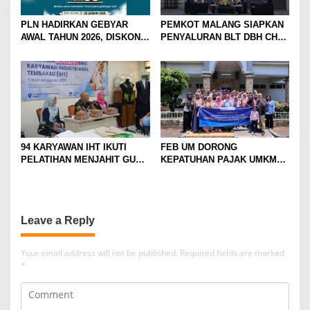
PLN HADIRKAN GEBYAR
PEMKOT MALANG SIAPKAN
AWAL TAHUN 2026, DISKON
PENYALURAN BLT DBH CHT
TAMBAH DAYA HINGGA 50
UNTUK RIBUAN PEKERJA
PERSEN
ROKOK
94 KARYAWAN IHT IKUTI
FEB UM DORONG
PELATIHAN MENJAHIT GUNA
KEPATUHAN PAJAK UMKM
TINGKATKAN
LEWAT EDUKASI LITERASI
KETERAMPILAN
PAJAK
Leave a Reply
Your email address will not be published.
Required fields are marked
*