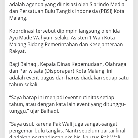
A
adalah agenda yang diinisiasi oleh Siarindo Media
N
dan Persatuan Bulu Tangkis Indonesia (PBSI) Kota
W
Malang.
A
L
Koordinasi tersebut dipimpin langsung oleh Ida
I
K
Ayu Made Wahyuni selaku Asisten 1 Wali Kota
O
Malang Bidang Pemerintahan dan Kesejahteraan
T
Rakyat.
A
M
Bagi Baihaqi, Kepala Dinas Kepemudaan, Olahraga
A
L
dan Pariwisata (Disporapar) Kota Malang, ini
A
adalah event bagus dan harus diadakan setiap satu
N
tahun sekali.
G
-
“Saya harap ini menjadi event rutinitas setiap
S
I
tahun, atau dengan kata lain event yang ditunggu-
A
tunggu,” ujar Baihaqi.
R
I
“Saya usul, karena Pak Wali juga sangat-sangat
N
pengemar bulu tangkis. Nanti sebelum partai final
D
O
diadakan pertandingan eksibisi khusus Pak Wali.