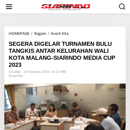
S
k
i
p
t
o
HOMEPAGE
/
Ragam
/
Event Kita
S
c
E
o
SEGERA DIGELAR TURNAMEN BULU
G
n
E
t
TANGKIS ANTAR KELURAHAN WALI
R
e
KOTA MALANG-SIARINDO MEDIA CUP
A
n
2023
D
t
I
Izzuddin
23 February 2023 / 18:17 WIB
G
Event Kita
E
L
A
R
T
U
R
N
A
M