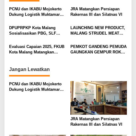
v
PCNU dan IKABU Mojokerto
JRA Matangkan Persiapan
i
Dukung Logistik Muktamar
Rakernas III dan Silatnas VI
NU
g
DPUPRPKP Kota Malang
LAUNCHING NEW PRODUCT,
a
Sosialisasikan PBG, SLF
MALANG STRUDEL MEAT
t
Pengolahan Limbah Dapur
SERIES
SPPG
i
Evaluasi Capaian 2025, FKUB
PEMKOT GANDENG PEMUDA
Kota Malang Matangkan
GAUNGKAN GEMPUR ROKOK
o
Konsep Kerukunan
ILEGAL
n
Jangan Lewatkan
PCNU dan IKABU Mojokerto
Dukung Logistik Muktamar
NU
JRA Matangkan Persiapan
Rakernas III dan Silatnas VI