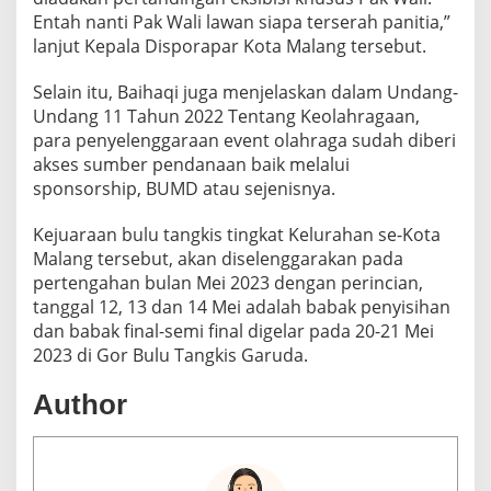
M
Entah nanti Pak Wali lawan siapa terserah panitia,”
E
lanjut Kepala Disporapar Kota Malang tersebut.
D
I
Selain itu, Baihaqi juga menjelaskan dalam Undang-
A
C
Undang 11 Tahun 2022 Tentang Keolahragaan,
U
para penyelenggaraan event olahraga sudah diberi
P
akses sumber pendanaan baik melalui
2
sponsorship, BUMD atau sejenisnya.
0
2
3
Kejuaraan bulu tangkis tingkat Kelurahan se-Kota
Malang tersebut, akan diselenggarakan pada
pertengahan bulan Mei 2023 dengan perincian,
tanggal 12, 13 dan 14 Mei adalah babak penyisihan
dan babak final-semi final digelar pada 20-21 Mei
2023 di Gor Bulu Tangkis Garuda.
Author