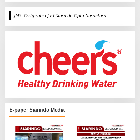
r
c
JMSI Certificate of PT Siarindo Cipta Nusantara
h
f
o
r
:
E-paper Siarindo Media