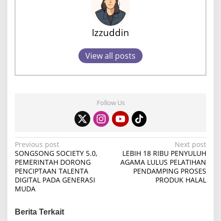
Izzuddin
View all posts
Follow Us
P
Previous post
Next post
SONGSONG SOCIETY 5.0,
LEBIH 18 RIBU PENYULUH
o
PEMERINTAH DORONG
AGAMA LULUS PELATIHAN
PENCIPTAAN TALENTA
PENDAMPING PROSES
s
DIGITAL PADA GENERASI
PRODUK HALAL
t
MUDA
n
Berita Terkait
a