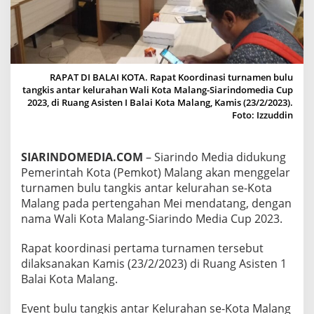
E
N
B
U
L
U
RAPAT DI BALAI KOTA. Rapat Koordinasi turnamen bulu
T
tangkis antar kelurahan Wali Kota Malang-Siarindomedia Cup
A
2023, di Ruang Asisten I Balai Kota Malang, Kamis (23/2/2023).
N
Foto: Izzuddin
G
K
I
SIARINDOMEDIA.COM
– Siarindo Media didukung
S
A
Pemerintah Kota (Pemkot) Malang akan menggelar
N
turnamen bulu tangkis antar kelurahan se-Kota
T
Malang pada pertengahan Mei mendatang, dengan
A
nama Wali Kota Malang-Siarindo Media Cup 2023.
R
K
E
Rapat koordinasi pertama turnamen tersebut
L
dilaksanakan Kamis (23/2/2023) di Ruang Asisten 1
U
Balai Kota Malang.
R
A
Event bulu tangkis antar Kelurahan se-Kota Malang
H