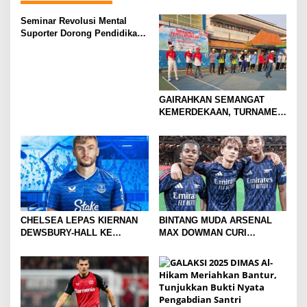
Seminar Revolusi Mental
Suporter Dorong Pendidikan
dan Ekonomi
GAIRAHKAN SEMANGAT
KEMERDEKAAN, TURNAMEN
TENIS ANTAR KLUB SE-
MOJOKERTO RAYA RESMI
BERGULIR
CHELSEA LEPAS KIERNAN
BINTANG MUDA ARSENAL
DEWSBURY-HALL KE
MAX DOWMAN CURI
EVERTON, JALAN BARU
PERHATIAN DI TUR
SANG GELANDANG DIMULAI
PRAMUSIM ASIA