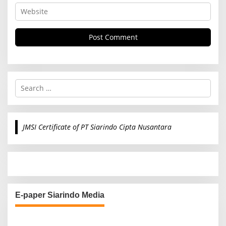
S
e
a
r
c
JMSI Certificate of PT Siarindo Cipta Nusantara
h
f
o
r
:
E-paper Siarindo Media