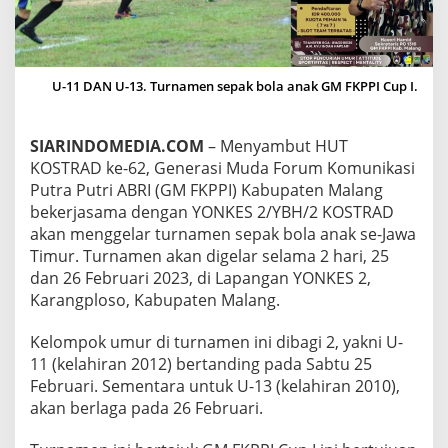
A
N
G
G
E
U-11 DAN U-13. Turnamen sepak bola anak GM FKPPI Cup I.
L
A
R
SIARINDOMEDIA.COM
– Menyambut HUT
T
KOSTRAD ke-62, Generasi Muda Forum Komunikasi
U
Putra Putri ABRI (GM FKPPI) Kabupaten Malang
R
N
bekerjasama dengan YONKES 2/YBH/2 KOSTRAD
A
akan menggelar turnamen sepak bola anak se-Jawa
M
Timur. Turnamen akan digelar selama 2 hari, 25
E
dan 26 Februari 2023, di Lapangan YONKES 2,
N
S
Karangploso, Kabupaten Malang.
E
P
Kelompok umur di turnamen ini dibagi 2, yakni U-
A
11 (kelahiran 2012) bertanding pada Sabtu 25
K
Februari. Sementara untuk U-13 (kelahiran 2010),
B
O
akan berlaga pada 26 Februari.
L
A