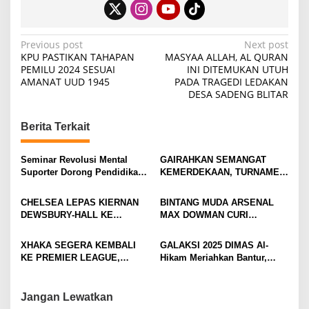
P
Previous post
Next post
KPU PASTIKAN TAHAPAN
MASYAA ALLAH, AL QURAN
o
PEMILU 2024 SESUAI
INI DITEMUKAN UTUH
AMANAT UUD 1945
PADA TRAGEDI LEDAKAN
s
DESA SADENG BLITAR
t
n
Berita Terkait
a
v
Seminar Revolusi Mental
GAIRAHKAN SEMANGAT
Suporter Dorong Pendidikan
KEMERDEKAAN, TURNAMEN
i
dan Ekonomi
TENIS ANTAR KLUB SE-
MOJOKERTO RAYA RESMI
g
CHELSEA LEPAS KIERNAN
BINTANG MUDA ARSENAL
BERGULIR
DEWSBURY-HALL KE
MAX DOWMAN CURI
a
EVERTON, JALAN BARU
PERHATIAN DI TUR
t
SANG GELANDANG DIMULAI
PRAMUSIM ASIA
XHAKA SEGERA KEMBALI
GALAKSI 2025 DIMAS Al-
i
KE PREMIER LEAGUE,
Hikam Meriahkan Bantur,
GABUNG SUNDERLAND
Tunjukkan Bukti Nyata
o
Pengabdian Santri
n
Jangan Lewatkan