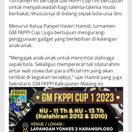
Turnamen ini bertajuk GM FKPPI Cup I ini bertujuan
A
untuk menjadi wadah bagi talenta-talenta muda
N
berbakat, khususnya di bidang sepak bola usia dini.
A
K
S
Menurut Ketua Panpel Haveri Hamid, turnamen
E
GM FKPPI Cup I juga bertujuan mengurangi
-
penggunaan gadget yang berlebihan di kalangan
J
anak-anak.
A
T
I
“Mengajak anak-anak untuk mencintai olahraga
M
sepak bola. Sekaligus mempererat tali silaturahmi
antar wali siswa dan para official tim yang akan
terlibat di kegiatan tersebut,” ujar Hamid yang juga
Sekretaris GM FKPPI Kabupaten Malang ini.