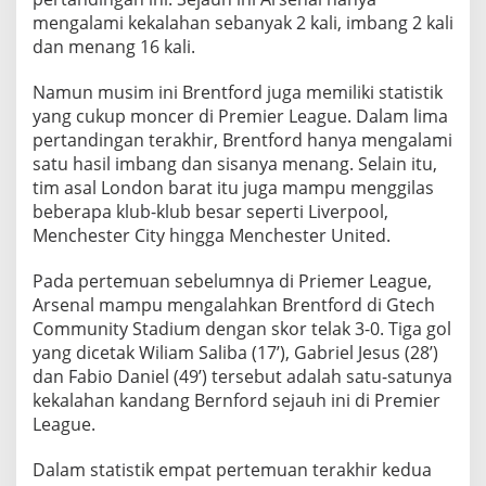
I
mengalami kekalahan sebanyak 2 kali, imbang 2 kali
D
dan menang 16 kali.
I
P
Namun musim ini Brentford juga memiliki statistik
U
N
yang cukup moncer di Premier League. Dalam lima
C
pertandingan terakhir, Brentford hanya mengalami
A
satu hasil imbang dan sisanya menang. Selain itu,
K
tim asal London barat itu juga mampu menggilas
K
L
beberapa klub-klub besar seperti Liverpool,
A
Menchester City hingga Menchester United.
S
E
Pada pertemuan sebelumnya di Priemer League,
M
Arsenal mampu mengalahkan Brentford di Gtech
E
N
Community Stadium dengan skor telak 3-0. Tiga gol
E
yang dicetak Wiliam Saliba (17’), Gabriel Jesus (28’)
P
dan Fabio Daniel (49’) tersebut adalah satu-satunya
L
kekalahan kandang Bernford sejauh ini di Premier
League.
Dalam statistik empat pertemuan terakhir kedua