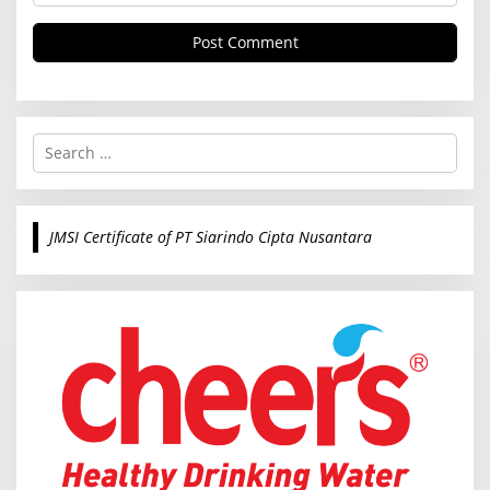
S
e
a
r
c
JMSI Certificate of PT Siarindo Cipta Nusantara
h
f
o
r
: