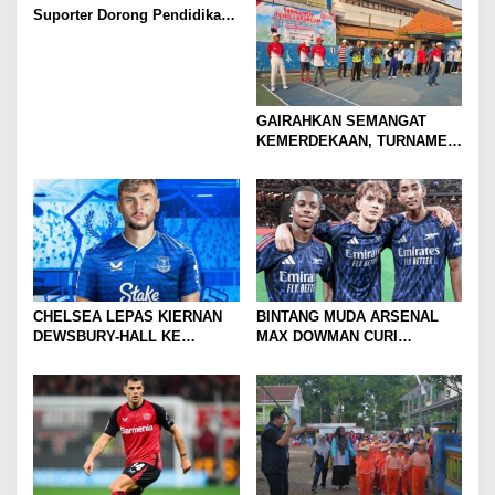
Suporter Dorong Pendidikan
dan Ekonomi
GAIRAHKAN SEMANGAT
KEMERDEKAAN, TURNAMEN
TENIS ANTAR KLUB SE-
MOJOKERTO RAYA RESMI
BERGULIR
CHELSEA LEPAS KIERNAN
BINTANG MUDA ARSENAL
DEWSBURY-HALL KE
MAX DOWMAN CURI
EVERTON, JALAN BARU
PERHATIAN DI TUR
SANG GELANDANG DIMULAI
PRAMUSIM ASIA