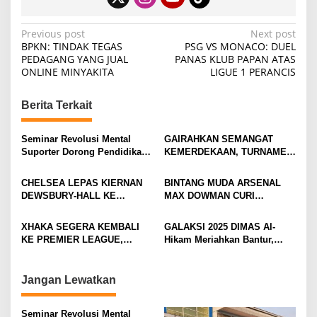
P
Previous post
Next post
BPKN: TINDAK TEGAS
PSG VS MONACO: DUEL
o
PEDAGANG YANG JUAL
PANAS KLUB PAPAN ATAS
ONLINE MINYAKITA
LIGUE 1 PERANCIS
s
t
Berita Terkait
n
a
Seminar Revolusi Mental
GAIRAHKAN SEMANGAT
v
Suporter Dorong Pendidikan
KEMERDEKAAN, TURNAMEN
dan Ekonomi
TENIS ANTAR KLUB SE-
i
MOJOKERTO RAYA RESMI
CHELSEA LEPAS KIERNAN
BINTANG MUDA ARSENAL
BERGULIR
g
DEWSBURY-HALL KE
MAX DOWMAN CURI
EVERTON, JALAN BARU
PERHATIAN DI TUR
a
SANG GELANDANG DIMULAI
PRAMUSIM ASIA
XHAKA SEGERA KEMBALI
GALAKSI 2025 DIMAS Al-
t
KE PREMIER LEAGUE,
Hikam Meriahkan Bantur,
i
GABUNG SUNDERLAND
Tunjukkan Bukti Nyata
Pengabdian Santri
o
Jangan Lewatkan
n
Seminar Revolusi Mental