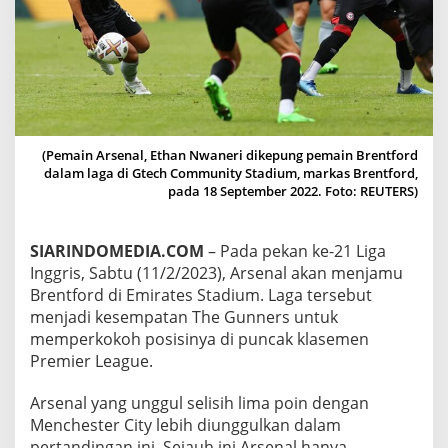
P
A
T
A
N
A
R
S
E
(Pemain Arsenal, Ethan Nwaneri dikepung pemain Brentford
N
dalam laga di Gtech Community Stadium, markas Brentford,
A
pada 18 September 2022. Foto: REUTERS)
L
P
E
SIARINDOMEDIA.COM
– Pada pekan ke-21 Liga
R
Inggris, Sabtu (11/2/2023), Arsenal akan menjamu
K
Brentford di Emirates Stadium. Laga tersebut
O
menjadi kesempatan The Gunners untuk
K
O
memperkokoh posisinya di puncak klasemen
H
Premier League.
P
O
Arsenal yang unggul selisih lima poin dengan
S
Menchester City lebih diunggulkan dalam
I
S
pertandingan ini. Sejauh ini Arsenal hanya