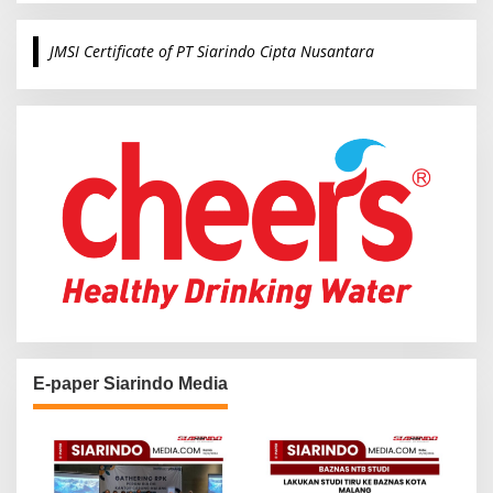
r
c
JMSI Certificate of PT Siarindo Cipta Nusantara
h
f
o
r
:
E-paper Siarindo Media