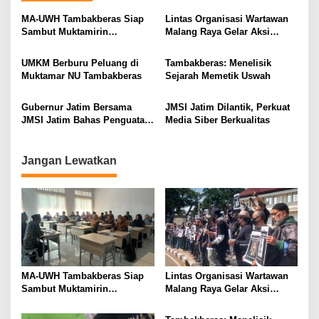
a
MA-UWH Tambakberas Siap
Lintas Organisasi Wartawan
v
Sambut Muktamirin
Malang Raya Gelar Aksi
Muktamar NU
Protes “Kami Bukan Londo
i
Ireng”
UMKM Berburu Peluang di
Tambakberas: Menelisik
g
Muktamar NU Tambakberas
Sejarah Memetik Uswah
a
Gubernur Jatim Bersama
JMSI Jatim Dilantik, Perkuat
t
JMSI Jatim Bahas Penguatan
Media Siber Berkualitas
i
Media Berkualitas
o
Jangan Lewatkan
n
MA-UWH Tambakberas Siap
Lintas Organisasi Wartawan
Sambut Muktamirin
Malang Raya Gelar Aksi
Muktamar NU
Protes “Kami Bukan Londo
Ireng”