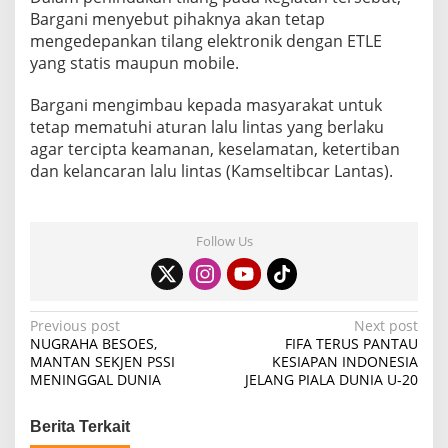
Bargani menyebut pihaknya akan tetap
mengedepankan tilang elektronik dengan ETLE
yang statis maupun mobile.
Bargani mengimbau kepada masyarakat untuk
tetap mematuhi aturan lalu lintas yang berlaku
agar tercipta keamanan, keselamatan, ketertiban
dan kelancaran lalu lintas (Kamseltibcar Lantas).
Follow Us
P
Previous post
Next post
NUGRAHA BESOES,
FIFA TERUS PANTAU
o
MANTAN SEKJEN PSSI
KESIAPAN INDONESIA
MENINGGAL DUNIA
JELANG PIALA DUNIA U-20
s
t
Berita Terkait
n