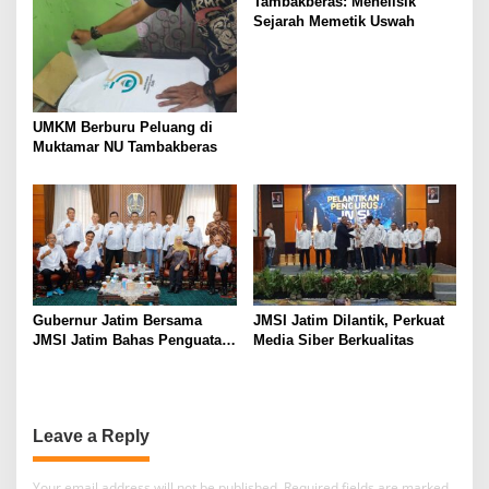
Tambakberas: Menelisik
Sejarah Memetik Uswah
UMKM Berburu Peluang di
Muktamar NU Tambakberas
Gubernur Jatim Bersama
JMSI Jatim Dilantik, Perkuat
JMSI Jatim Bahas Penguatan
Media Siber Berkualitas
Media Berkualitas
Leave a Reply
Your email address will not be published.
Required fields are marked