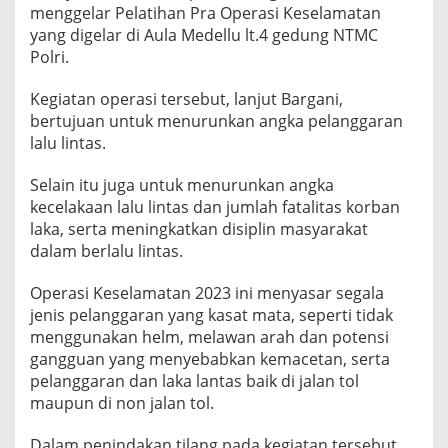
menggelar Pelatihan Pra Operasi Keselamatan
A
R
yang digelar di Aula Medellu lt.4 gedung NTMC
A
Polri.
N
K
Kegiatan operasi tersebut, lanjut Bargani,
A
bertujuan untuk menurunkan angka pelanggaran
S
A
lalu lintas.
T
M
Selain itu juga untuk menurunkan angka
A
kecelakaan lalu lintas dan jumlah fatalitas korban
T
laka, serta meningkatkan disiplin masyarakat
A
A
dalam berlalu lintas.
K
A
Operasi Keselamatan 2023 ini menyasar segala
N
jenis pelanggaran yang kasat mata, seperti tidak
D
menggunakan helm, melawan arah dan potensi
I
T
gangguan yang menyebabkan kemacetan, serta
I
pelanggaran dan laka lantas baik di jalan tol
L
maupun di non jalan tol.
A
N
Dalam penindakan tilang pada kegiatan tersebut,
G