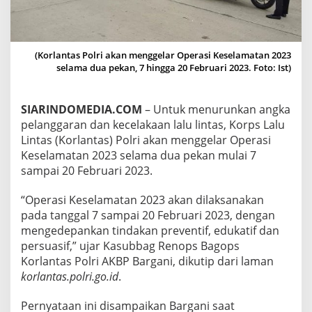
0
2
3
M
(Korlantas Polri akan menggelar Operasi Keselamatan 2023
U
selama dua pekan, 7 hingga 20 Februari 2023. Foto: Ist)
L
A
I
7
SIARINDOMEDIA.COM
– Untuk menurunkan angka
F
pelanggaran dan kecelakaan lalu lintas, Korps Lalu
E
Lintas (Korlantas) Polri akan menggelar Operasi
B
Keselamatan 2023 selama dua pekan mulai 7
R
sampai 20 Februari 2023.
U
A
R
“Operasi Keselamatan 2023 akan dilaksanakan
I
pada tanggal 7 sampai 20 Februari 2023, dengan
,
mengedepankan tindakan preventif, edukatif dan
P
persuasif,” ujar Kasubbag Renops Bagops
E
L
Korlantas Polri AKBP Bargani, dikutip dari laman
A
korlantas.polri.go.id
.
N
G
Pernyataan ini disampaikan Bargani saat
G