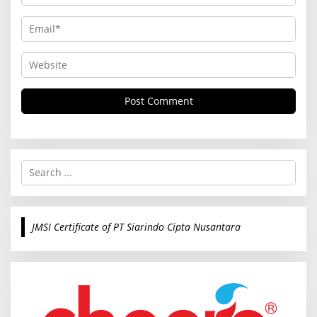
S
e
a
r
c
JMSI Certificate of PT Siarindo Cipta Nusantara
h
f
o
r
: