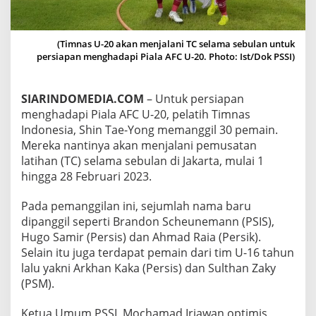
2
0
,
(Timnas U-20 akan menjalani TC selama sebulan untuk
S
persiapan menghadapi Piala AFC U-20. Photo: Ist/Dok PSSI)
H
I
N
T
SIARINDOMEDIA.COM
– Untuk persiapan
A
menghadapi Piala AFC U-20, pelatih Timnas
E
Indonesia, Shin Tae-Yong memanggil 30 pemain.
-
Mereka nantinya akan menjalani pemusatan
Y
O
latihan (TC) selama sebulan di Jakarta, mulai 1
N
hingga 28 Februari 2023.
G
P
Pada pemanggilan ini, sejumlah nama baru
A
dipanggil seperti Brandon Scheunemann (PSIS),
N
G
Hugo Samir (Persis) dan Ahmad Raia (Persik).
G
Selain itu juga terdapat pemain dari tim U-16 tahun
I
lalu yakni Arkhan Kaka (Persis) dan Sulthan Zaky
L
(PSM).
3
0
P
Ketua Umum PSSI, Mochamad Iriawan optimis