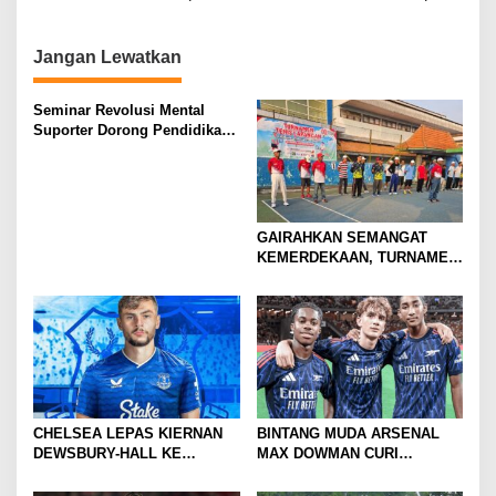
i
GABUNG SUNDERLAND
Tunjukkan Bukti Nyata
Pengabdian Santri
o
Jangan Lewatkan
n
Seminar Revolusi Mental
Suporter Dorong Pendidikan
dan Ekonomi
GAIRAHKAN SEMANGAT
KEMERDEKAAN, TURNAMEN
TENIS ANTAR KLUB SE-
MOJOKERTO RAYA RESMI
BERGULIR
CHELSEA LEPAS KIERNAN
BINTANG MUDA ARSENAL
DEWSBURY-HALL KE
MAX DOWMAN CURI
EVERTON, JALAN BARU
PERHATIAN DI TUR
SANG GELANDANG DIMULAI
PRAMUSIM ASIA