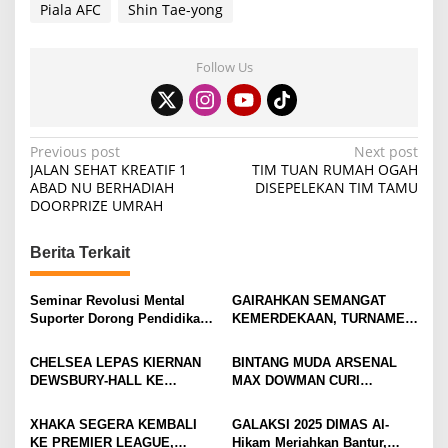
Piala AFC
Shin Tae-yong
Follow Us
P
Previous post
Next post
JALAN SEHAT KREATIF 1
TIM TUAN RUMAH OGAH
o
ABAD NU BERHADIAH
DISEPELEKAN TIM TAMU
DOORPRIZE UMRAH
s
t
Berita Terkait
n
a
Seminar Revolusi Mental
GAIRAHKAN SEMANGAT
v
Suporter Dorong Pendidikan
KEMERDEKAAN, TURNAMEN
dan Ekonomi
TENIS ANTAR KLUB SE-
i
MOJOKERTO RAYA RESMI
CHELSEA LEPAS KIERNAN
BINTANG MUDA ARSENAL
BERGULIR
g
DEWSBURY-HALL KE
MAX DOWMAN CURI
EVERTON, JALAN BARU
PERHATIAN DI TUR
a
SANG GELANDANG DIMULAI
PRAMUSIM ASIA
XHAKA SEGERA KEMBALI
GALAKSI 2025 DIMAS Al-
t
KE PREMIER LEAGUE,
Hikam Meriahkan Bantur,