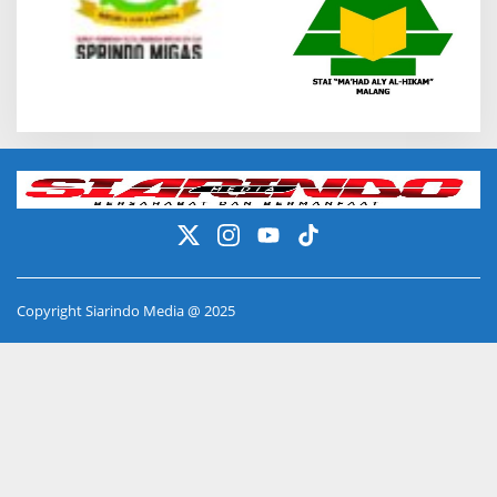
Copyright Siarindo Media @ 2025