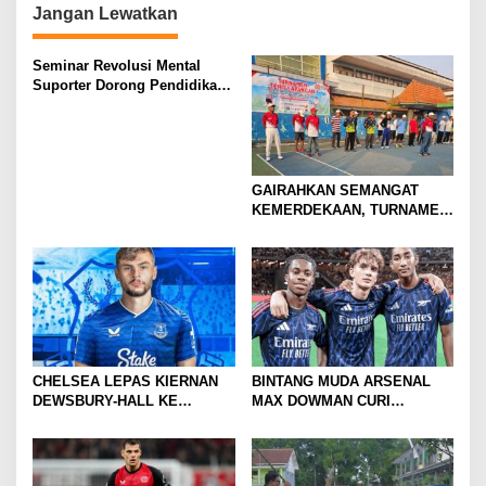
Jangan Lewatkan
Seminar Revolusi Mental
Suporter Dorong Pendidikan
dan Ekonomi
GAIRAHKAN SEMANGAT
KEMERDEKAAN, TURNAMEN
TENIS ANTAR KLUB SE-
MOJOKERTO RAYA RESMI
BERGULIR
CHELSEA LEPAS KIERNAN
BINTANG MUDA ARSENAL
DEWSBURY-HALL KE
MAX DOWMAN CURI
EVERTON, JALAN BARU
PERHATIAN DI TUR
SANG GELANDANG DIMULAI
PRAMUSIM ASIA