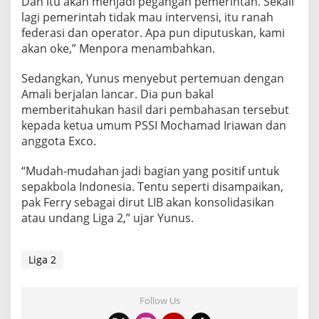
Dan itu akan menjadi pegangan pemerintah. Sekali
S
lagi pemerintah tidak mau intervensi, itu ranah
S
federasi dan operator. Apa pun diputuskan, kami
I
akan oke,” Menpora menambahkan.
Sedangkan, Yunus menyebut pertemuan dengan
Amali berjalan lancar. Dia pun bakal
memberitahukan hasil dari pembahasan tersebut
kepada ketua umum PSSI Mochamad Iriawan dan
anggota Exco.
“Mudah-mudahan jadi bagian yang positif untuk
sepakbola Indonesia. Tentu seperti disampaikan,
pak Ferry sebagai dirut LIB akan konsolidasikan
atau undang Liga 2,” ujar Yunus.
Liga 2
Follow Us