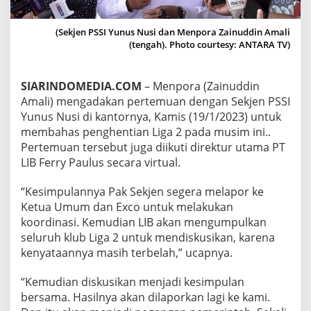
P
O
R
(Sekjen PSSI Yunus Nusi dan Menpora Zainuddin Amali
A
(tengah). Photo courtesy: ANTARA TV)
G
E
L
SIARINDOMEDIA.COM
– Menpora (Zainuddin
A
Amali) mengadakan pertemuan dengan Sekjen PSSI
R
Yunus Nusi di kantornya, Kamis (19/1/2023) untuk
P
membahas penghentian Liga 2 pada musim ini..
E
R
Pertemuan tersebut juga diikuti direktur utama PT
T
LIB Ferry Paulus secara virtual.
E
M
“Kesimpulannya Pak Sekjen segera melapor ke
U
Ketua Umum dan Exco untuk melakukan
A
N
koordinasi. Kemudian LIB akan mengumpulkan
D
seluruh klub Liga 2 untuk mendiskusikan, karena
E
kenyataannya masih terbelah,” ucapnya.
N
G
“Kemudian diskusikan menjadi kesimpulan
A
N
bersama. Hasilnya akan dilaporkan lagi ke kami.
P