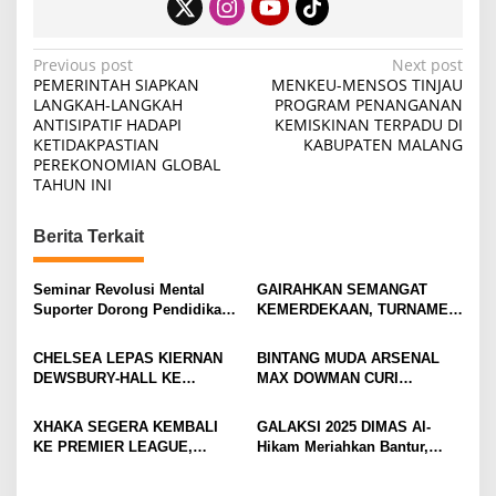
P
Previous post
Next post
PEMERINTAH SIAPKAN
MENKEU-MENSOS TINJAU
o
LANGKAH-LANGKAH
PROGRAM PENANGANAN
ANTISIPATIF HADAPI
KEMISKINAN TERPADU DI
s
KETIDAKPASTIAN
KABUPATEN MALANG
t
PEREKONOMIAN GLOBAL
TAHUN INI
n
a
Berita Terkait
v
i
Seminar Revolusi Mental
GAIRAHKAN SEMANGAT
Suporter Dorong Pendidikan
KEMERDEKAAN, TURNAMEN
g
dan Ekonomi
TENIS ANTAR KLUB SE-
a
MOJOKERTO RAYA RESMI
CHELSEA LEPAS KIERNAN
BINTANG MUDA ARSENAL
BERGULIR
t
DEWSBURY-HALL KE
MAX DOWMAN CURI
EVERTON, JALAN BARU
PERHATIAN DI TUR
i
SANG GELANDANG DIMULAI
PRAMUSIM ASIA
XHAKA SEGERA KEMBALI
GALAKSI 2025 DIMAS Al-
o
KE PREMIER LEAGUE,
Hikam Meriahkan Bantur,
n
GABUNG SUNDERLAND
Tunjukkan Bukti Nyata
Pengabdian Santri