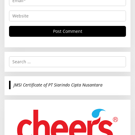
S
e
a
r
c
JMSI Certificate of PT Siarindo Cipta Nusantara
h
f
o
r
: