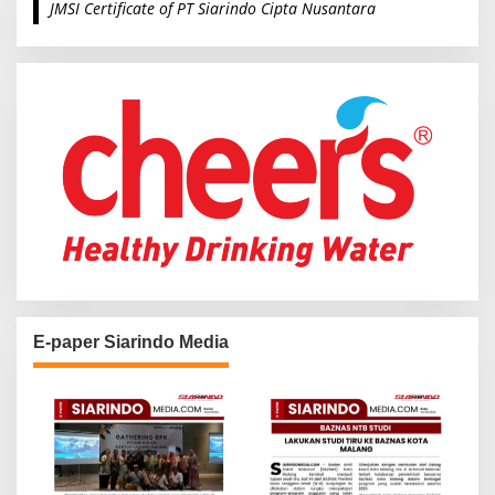
JMSI Certificate of PT Siarindo Cipta Nusantara
h
f
o
r
:
E-paper Siarindo Media