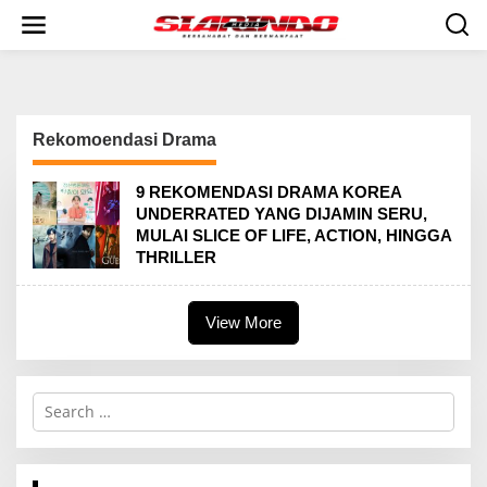
S
k
i
p
t
o
c
Rekomoendasi Drama
o
n
t
9 REKOMENDASI DRAMA KOREA
e
UNDERRATED YANG DIJAMIN SERU,
n
MULAI SLICE OF LIFE, ACTION, HINGGA
t
THRILLER
View More
S
e
a
r
c