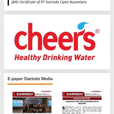
JMSI Certificate of PT Siarindo Cipta Nusantara
h
f
o
r
:
E-paper Siarindo Media