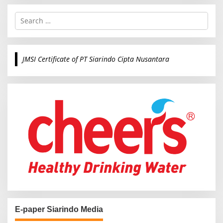
S
e
a
r
c
JMSI Certificate of PT Siarindo Cipta Nusantara
h
f
o
r
:
E-paper Siarindo Media