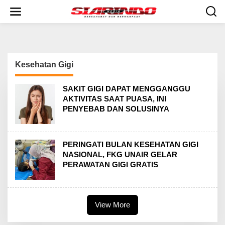
S
k
i
p
t
o
c
Kesehatan Gigi
o
n
t
SAKIT GIGI DAPAT MENGGANGGU
e
AKTIVITAS SAAT PUASA, INI
n
PENYEBAB DAN SOLUSINYA
t
PERINGATI BULAN KESEHATAN GIGI
NASIONAL, FKG UNAIR GELAR
PERAWATAN GIGI GRATIS
View More